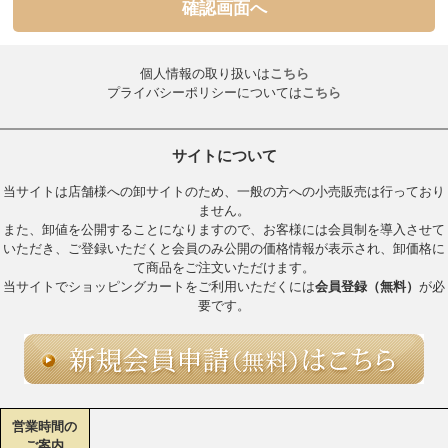
の旨を当社に通知し変更手続きを行うものとします。
3.会員は、会員に関する一切の権利について、第三者に譲渡・貸与は
できないものとします。また、譲渡・貸与によって会員が受ける損
害の一切について当社は責任を負わないものとします。
個人情報の取り扱いは
こちら
※海外への商品輸出には対応しておりません。海外からのお取引申
プライバシーポリシーについては
こちら
請はお受けできかねますのであらかじめご了承ください。
第2条
サイトについて
1.会員ID・パスワードの管理は、会員本人が責任を負うものとしま
す。ID及びパスワードの使用上の過失及び第三者の利用に伴う損害
当サイトは店舗様への卸サイトのため、一般の方への小売販売は行っており
の一切の責任を負わないものとします。
ません。
第3条（会員の資格）
また、卸値を公開することになりますので、お客様には会員制を導入させて
1.当サイトの会員は、実店舗もしくはネット販売等、現存する販路を
いただき、ご登録いただくと会員のみ公開の価格情報が表示され、卸価格に
有する小売店様に限ります。（出店前の仕入れをご検討の際はその
て商品をご注文いただけます。
旨、担当営業にご相談ください）
当サイトでショッピングカートをご利用いただくには
会員登録（無料）
が必
2.下記項目に一つでも該当する場合には、会員となることはできませ
要です。
ん。万一、会員が以下の一つにでも該当した場合には、何らの通知
なく直ちに該当会員資格と取り消せるものとします。また、会員は
下記に関する損害についてこれを賠償する責任を負います。
［会員資格のないもの］
•一般消費者
営業時間の
•取引申請の内容に虚偽の記載があった場合
ご案内