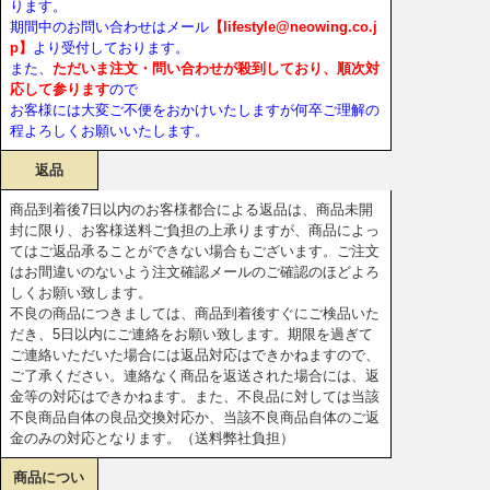
ります。
期間中のお問い合わせはメール
【lifestyle@neowing.co.j
p】
より受付しております。
また、
ただいま注文・問い合わせが殺到しており、順次対
応して参ります
ので
お客様には大変ご不便をおかけいたしますが何卒ご理解の
程よろしくお願いいたします。
返品
商品到着後7日以内のお客様都合による返品は、商品未開
封に限り、お客様送料ご負担の上承りますが、商品によっ
てはご返品承ることができない場合もございます。ご注文
はお間違いのないよう注文確認メールのご確認のほどよろ
しくお願い致します。
不良の商品につきましては、商品到着後すぐにご検品いた
だき、5日以内にご連絡をお願い致します。期限を過ぎて
ご連絡いただいた場合には返品対応はできかねますので、
ご了承ください。連絡なく商品を返送された場合には、返
金等の対応はできかねます。また、不良品に対しては当該
不良商品自体の良品交換対応か、当該不良商品自体のご返
金のみの対応となります。（送料弊社負担）
商品につい