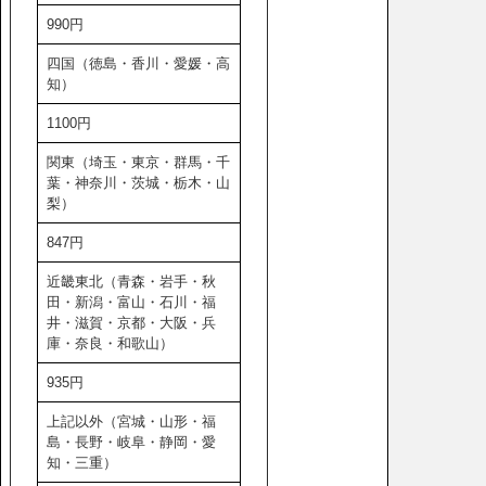
990円
四国（徳島・香川・愛媛・高
知）
1100円
関東（埼玉・東京・群馬・千
葉・神奈川・茨城・栃木・山
梨）
847円
近畿東北（青森・岩手・秋
田・新潟・富山・石川・福
井・滋賀・京都・大阪・兵
庫・奈良・和歌山）
935円
上記以外（宮城・山形・福
島・長野・岐阜・静岡・愛
知・三重）