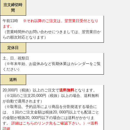
ったんキャンセル処理させていただきます。キャンセル処理をした
注文締切時
商品以外のご注文金額が20,000円（税抜）以下の場合、規定の送料
間
がかかります。）
2.原則的に商品発注後のキャンセルは受け付けないものとします。
午前11時
※それ以降のご注文は、翌営業日受付となり
3.ID・パスワードを使用し行われた発注は理由の如何を問わず、該当
ます。
会員の発注と判断します。
（営業時間外のお問い合わせにつきましては、翌営業日か
第6条（不良・良品返品）
らの順次対応となります）
原則的にお客様都合による良品返品は受け付けないものとします。
やむを得ない事情がある場合には、商品の内容によっては送料お客
定休日
様負担にてお受けできる場合がありますが、商品到着後５日以内に
土、日、祝祭日
ご連絡下さい。
（※年末年始、お盆休みなど長期休業はカレンダーをご覧
不良の商品につきましては、商品到着後すぐにご検品いただき、5日
ください）
以内にご連絡をお願い致します。期限を過ぎてご連絡いただいた場
合には返品対応はできかねますので、ご了承ください。連絡なく商
送料
品を返送された場合には、返金等の対応はできかねます。また、不
良品に対しては当該不良商品自体の良品交換対応か、当該不良商品
20,000円（税抜）以上のご注文で
送料無料
となります。
自体のご返金のみの対応となります。
（※1回のご注文20,000円（税抜）以上の場合、送料無料
が自動で適用されます）
第7条（サービスの中止）
（※取寄品、予約品等により商品を分割発送する場合に
1.当サイトのサービスは予告なく、その全部、または一部を変更・中
は、 １回のご注文金額は税抜20, 000円以上でも配送ごと
止することができます。
の金額が税抜20, 000円以下の場合には送料がかかりま
2.サービスの変更・中止に発生するいかなる損害についても当社は責
す。
詳細はこちらのリンク先もご確認下さい。）⇒送料
任を負わないものとします。
詳細
第8条（販売規約）