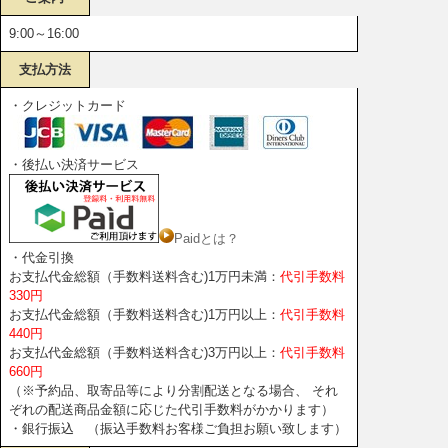
•IDまたはパスワードを不正使用した場合<
•当社が扱う商品その他の知的所有権を侵害する行為を行った場合
9:00～16:00
（当サイトの商品画像及び文章については、販売目的の転用は一切
禁止させていただきます）（第4条）
支払方法
•当社の運営を妨害する行為を行った場合（情報の改ざん・ウイルス
等の入力・送信等）
・クレジットカード
•当社が会員資格の抹消が必要であると判断した場合
•販売に関する規約に反した場合
第4条（著作権）
・後払い決済サービス
1.当サイトの掲載内容全てにつき、当社からの許可・承諾なく、無断
使用・複製することを禁止します。
2.画像・複製を許可した場合でも、その利用によって第三者に損害を
与えた場合、当社はその責任を負わないものとします。
Paidとは？
3.当サイトにリンクをご希望の場合には、事前にご一報いただき、下
・代金引換
記リンクバナーをご利用ください。
お支払代金総額（手数料送料含む)1万円未満：
代引手数料
第5条（商品の発注・配送）
330円
1.会員が商品を発注し、当社からの発注確認メールを送信した時点で
お支払代金総額（手数料送料含む)1万円以上：
代引手数料
仮契約成立となります。
440円
ただし、商品によっては在庫を複数のサイトで管理している場合も
お支払代金総額（手数料送料含む)3万円以上：
代引手数料
ありますので、当社からの出荷予定メールを送信するまでは実契約
660円
成立となりません。在庫確認が出来た時点で出荷予定メールを送信
（※予約品、取寄品等により分割配送となる場合、 それ
し、その時点で売買契約成立となります。（画面に「お取り寄せ商
ぞれの配送商品金額に応じた代引手数料がかかります）
品につきましてご注意」と記載のある商材に関しては、受注発注商
・銀行振込 （振込手数料お客様ご負担お願い致します）
品のため、受注確認後の在庫確認となります。また、欠品商品はい