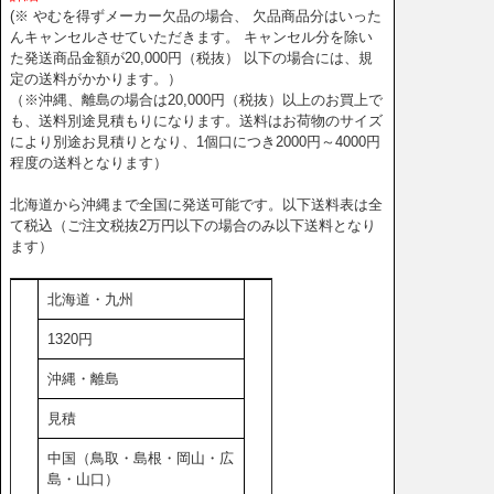
(※ やむを得ずメーカー欠品の場合、 欠品商品分はいった
1.当社取扱い商品には、ネット販売禁止のブランド及び商材がござい
んキャンセルさせていただきます。 キャンセル分を除い
ます。それらについては、通常の会員資格を有する場合でも販売を
た発送商品金額が20,000円（税抜） 以下の場合には、規
お断りさせていただく場合があります。
定の送料がかかります。）
2.取扱い商品のうちメーカーの販売戦略に則った販売方法にご協力を
（※沖縄、離島の場合は20,000円（税抜）以上のお買上で
お願いしている商材については、ご協力いただける店舗のみに販売
も、送料別途見積もりになります。送料はお荷物のサイズ
するものとします。
により別途お見積りとなり、1個口につき2000円～4000円
3.メーカーの販売戦略に則り、販売店舗を限定している商材がござい
程度の送料となります）
ます。それらについては、ご発注前・後に関わらず審査通過後の売
買契約成立とします。メーカーの判断によって販売許可が下りない
北海道から沖縄まで全国に発送可能です。以下送料表は全
場合には、ご一報の上ご注文をキャンセルさせていただきます。
て税込（ご注文税抜2万円以下の場合のみ以下送料となり
第9条（準拠法及び裁判管轄）
ます）
1.本規約の執行可能性、解釈及び有効性は、日本国内法に従って判断
されるものとします。
2.当サイトに関する如何なる紛争も東京地方裁判所を専属管轄裁判所
北海道・九州
にすることとします。
第10条（その他）
1320円
1.機器の故障、人災、天災等、理由の如何に関わらず、当サイトのサ
ービスが中断、停止、提供情報の遅配、未配が生じた場合、当社は
沖縄・離島
その責任を負わないこととします。
見積
2.当サイトのサービスの運用上、当社が必要と判断した場合は、会員
に連絡することなく、サービスを一時的に中断できるものとしま
中国（鳥取・島根・岡山・広
す。また、その際に発生する損害について責任を負わないこととし
島・山口）
ます。