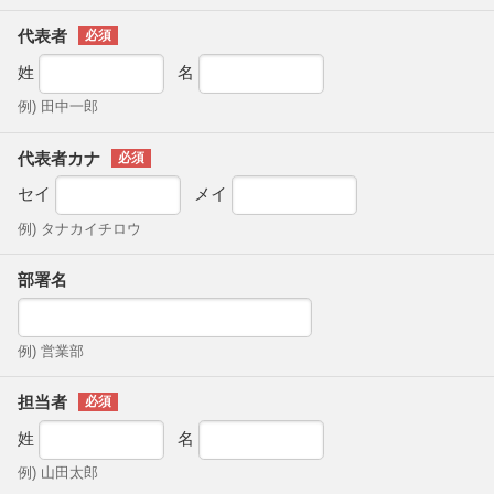
代表者
姓
名
例) 田中一郎
代表者カナ
セイ
メイ
例) タナカイチロウ
部署名
例) 営業部
担当者
姓
名
例) 山田太郎