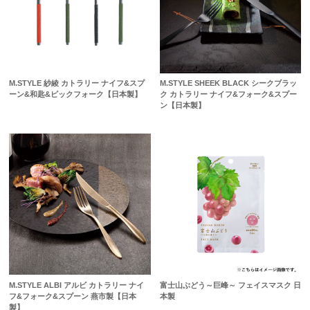
M.STYLE 紗綾 カトラリー ナイフ&スプ
M.STYLE SHEEK BLACK シークブラッ
ーン&和匙&ピックフォーク【日本製】
ク カトラリー ナイフ&フォーク&スプー
ン【日本製】
M.STYLE ALBI アルビ カトラリー ナイ
富士山ぶどう～巨峰～ フェイスマスク 日
フ&フォーク&スプーン 燕市製【日本
本製
製】