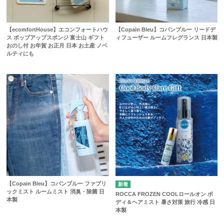
【ecomfortHouse】エコンフォートハウ
【Copain Bleu】コパンブルー リードデ
ス ポップアップスポンジ 富士山 ギフト
ィフューザー ルームフレグランス 日本製
おのし付 お年賀 お正月 日本 お土産 ノベ
ルティにも
【Copain Bleu】コパンブルー ファブリ
ックミスト ルームミスト 消臭・除菌 日
ROCCA FROZEN COOLロールオン ボ
本製
ディ＆ヘアミスト 暑さ対策 旅行 冷感 日
本製