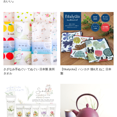
わいい』
さざなみ手ぬぐい てぬぐい 日本製 泉州
【fikalycka】ハンカチ 猫&犬 ねこ 日本
タオル
製