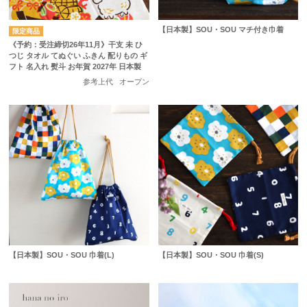
【日本製】SOU・SOU マチ付き巾着
《予約：受注締切26年11月》干支 未 ひ
つじ タオル てぬぐい ふきん 配りもの ギ
フト 名入れ 熨斗 お年賀 2027年 日本製
参考上代
オープン
【日本製】SOU・SOU 巾着(L)
【日本製】SOU・SOU 巾着(S)