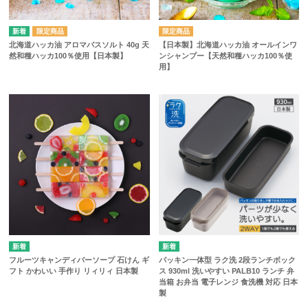
北海道ハッカ油 アロマバスソルト 40g 天
【日本製】北海道ハッカ油 オールインワ
然和種ハッカ100％使用【日本製】
ンシャンプー【天然和種ハッカ100％使
用】
フルーツキャンディバーソープ 石けん ギ
パッキン一体型 ラク洗 2段ランチボック
フト かわいい 手作り リィリィ 日本製
ス 930ml 洗いやすい PALB10 ランチ 弁
当箱 お弁当 電子レンジ 食洗機 対応 日本
製