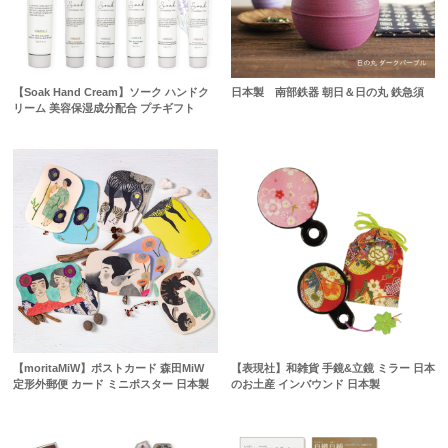
【Soak Hand Cream】ソーク ハンドク
日本製 南部鉄器 朝日＆日の丸 鉄急須
リーム 美容保湿成分配合 プチギフト
【moritaMiW】ポストカード 森田MiW
【表現社】和雑貨 手鏡&立鏡 ミラー 日本
定形外郵便 カード ミニポスター 日本製
のお土産 インバウンド 日本製