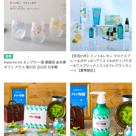
【生活の木】ミント&レモン マスクスプ
レー＆ボディ&ヘアミスト&ボディパウダ
hana no iro タンブラー 桜 紫陽花 金木犀
ー&ファブリックミスト&フレグランスシ
ギフト グラス 母の日 父の日 日本製
ート【夏季限定】