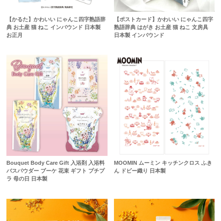
【かるた】かわいい にゃんこ四字熟語辞
【ポストカード】かわいい にゃんこ四字
典 お土産 猫 ねこ インバウンド 日本製
熟語辞典 はがき お土産 猫 ねこ 文房具
お正月
日本製 インバウンド
Bouquet Body Care Gift 入浴剤 入浴料
MOOMIN ムーミン キッチンクロス ふき
バスパウダー ブーケ 花束 ギフト プチプ
ん ドビー織り 日本製
ラ 母の日 日本製