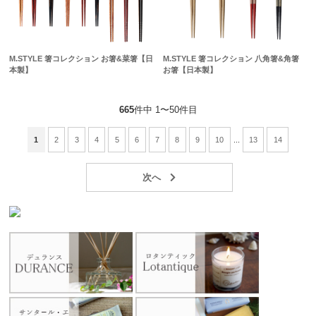
M.STYLE 箸コレクション お箸&菜箸【日
M.STYLE 箸コレクション 八角箸&角箸
本製】
お箸【日本製】
665
件中 1〜50件目
1
2
3
4
5
6
7
8
9
10
...
13
14