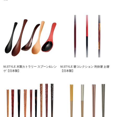
M.STYLE 木製カトラリー スプーン&レン
M.STYLE 箸コレクション 利休箸 お箸
ゲ【日本製】
【日本製】