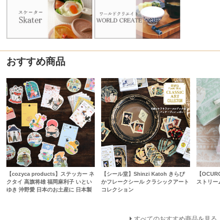
おすすめ商品
【cozyca products】ステッカー ネ
【シール堂】Shinzi Katoh きらぴ
【OCUR
クタイ 高旗将雄 福岡麻利子 いとい
かフレークシール クラシックアート
ストリー
ゆき 沖野愛 日本のお土産に 日本製
コレクション
すべてのおすすめ商品を見る