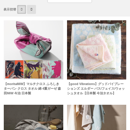
表示切替
【moritaMiW】マルチクロス ふろしき
【good Vibrations】グッドバイブレー
ターバン クロス タオル 綿 4重ガーゼ 森
ションズ エルダー バス/フェイス/ウォッ
田MiW 今治 日本製
シュタオル【日本製 今治タオル】