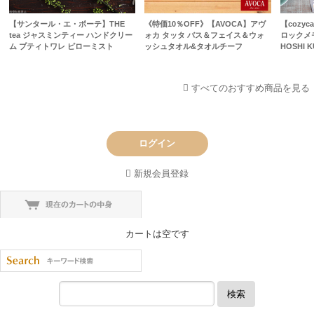
【サンタール・エ・ボーテ】THE
《特価10％OFF》【AVOCA】アヴ
【cozyc
tea ジャスミンティー ハンドクリー
ォカ タッタ バス＆フェイス＆ウォ
ロックメモ
ム プティトワレ ピローミスト
ッシュタオル&タオルチーフ
HOSHI 
すべてのおすすめ商品を見る
ログイン
新規会員登録
カートは空です
検索