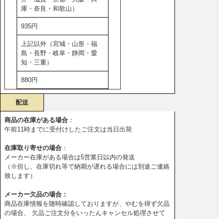
庫・奈良・和歌山）
935円
上記以外（宮城・山形・福
島・長野・岐阜・静岡・愛
知・三重）
880円
配送
商品の在庫がある場合
：
午前11時までに受付けしたご注文は当日出荷
在庫取り寄せの場合
：
メーカー在庫がある場合は5営業日以内の発送
（※但し、在庫切れ等で納期が遅れる場合には別途ご連絡
致します）
メーカー欠品の場合：
商品在庫情報を随時確認しておりますが、やむを得ず欠品
の場合、 欠品ご注文分をいったんキャンセル処理させて