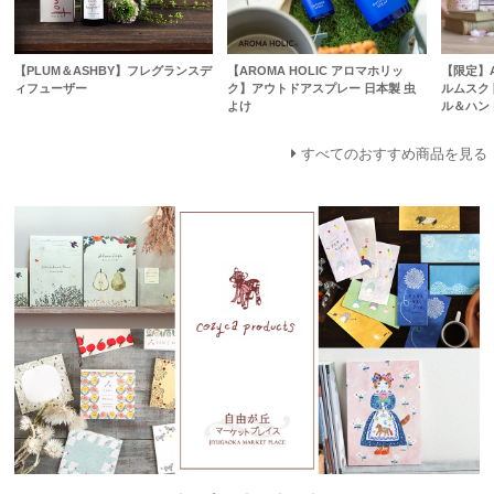
【PLUM＆ASHBY】フレグランスデ
【AROMA HOLIC アロマホリッ
【限定】A
ィフューザー
ク】アウトドアスプレー 日本製 虫
ルムスク
よけ
ル＆ハン
すべてのおすすめ商品を見る