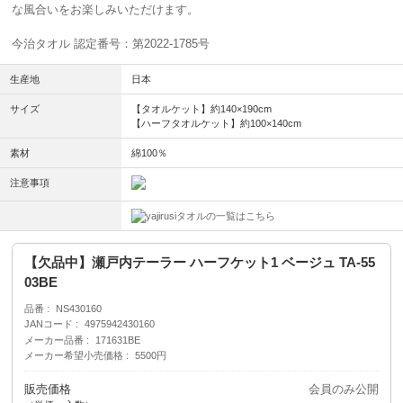
な風合いをお楽しみいただけます。
今治タオル 認定番号：第2022-1785号
生産地
日本
サイズ
【タオルケット】約140×190cm
【ハーフタオルケット】約100×140cm
素材
綿100％
注意事項
タオルの一覧はこちら
【欠品中】瀬戸内テーラー ハーフケット1 ベージュ TA-55
03BE
品番
NS430160
JANコード
4975942430160
メーカー品番
171631BE
メーカー希望小売価格
5500円
販売価格
会員のみ公開