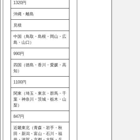
1320円
沖縄・離島
見積
中国（鳥取・島根・岡山・広
島・山口）
990円
四国（徳島・香川・愛媛・高
知）
1100円
関東（埼玉・東京・群馬・千
葉・神奈川・茨城・栃木・山
梨）
847円
近畿東北（青森・岩手・秋
田・新潟・富山・石川・福
井・滋賀・京都・大阪・兵