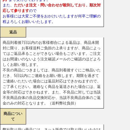
また、
ただいま注文・問い合わせが殺到しており、順次対
応して参ります
ので
お客様には大変ご不便をおかけいたしますが何卒ご理解の
程よろしくお願いいたします。
返品
商品到着後7日以内のお客様都合による返品は、商品未開
封に限り、お客様送料ご負担の上承りますが、商品によっ
てはご返品承ることができない場合もございます。ご注文
はお間違いのないよう注文確認メールのご確認のほどよろ
しくお願い致します。
不良の商品につきましては、商品到着後すぐにご検品いた
だき、5日以内にご連絡をお願い致します。期限を過ぎて
ご連絡いただいた場合には返品対応はできかねますので、
ご了承ください。連絡なく商品を返送された場合には、返
金等の対応はできかねます。また、不良品に対しては当該
不良商品自体の良品交換対応か、当該不良商品自体のご返
金のみの対応となります。（送料弊社負担）
商品につい
て
弊社取り扱い商品には、ネット販売では取り扱いいただけ