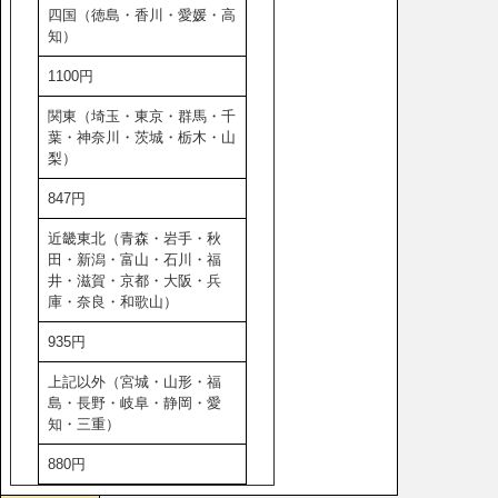
四国（徳島・香川・愛媛・高
知）
1100円
関東（埼玉・東京・群馬・千
葉・神奈川・茨城・栃木・山
梨）
847円
近畿東北（青森・岩手・秋
田・新潟・富山・石川・福
井・滋賀・京都・大阪・兵
庫・奈良・和歌山）
935円
上記以外（宮城・山形・福
島・長野・岐阜・静岡・愛
知・三重）
880円