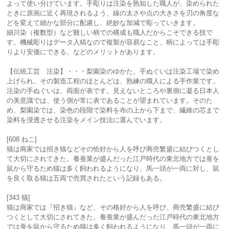
よって使い分けています。手彫りは注染を熟知した職人が、染められた
ときに原画に近く再現されるよう、線の太さや点の大きさを刃の角度な
どを変えて細かな部分に配慮し、絶妙な加減で彫っていきます。
細川染（複数型）など難しい柄での構成も職人だからこそできる技で
す。機械彫りはデータ入稿なので複製が容易なこと、柄によっては手彫
りより安価にできる、などのメリットがあります。
【伝統工芸 注染】・・・梨園染のゆかた、手ぬぐいは注染工場で染め
上げられ、その製造工程のほとんどは、熟練の職人による手作業です。
注染の手ぬぐいは、両面が表です。見えないところや裏側に凝る日本人
の美意識では、使う側が常に表であることが望まれています。そのた
め、梨園染では、染色の段階で染料を布の上から下まで、繊維の芯まで
染料を浸透させる注染をメイン技法に選んでいます。
[608 ねこ]
猫は商家では招き猫などその恰好から人を呼び商売繁盛に結びつくとし
て大切にされてきた。養蚕業が盛んだった江戸時代の東北地方では蚕を
鼠から守るため猫は多く飼われるようになり、馬一頭が一両に対し、鼠
を良く取る猫は五両で売買されたという記録もある。
[343 猫]
猫は商家では『招き猫』など、その格好から人を呼び、商売繁盛に結び
つくとして大切にされてきた。養蚕業が盛んだった江戸時代の東北地方
では蚕を鼠から守るため猫は多く飼われるようになり、馬一頭が一両に