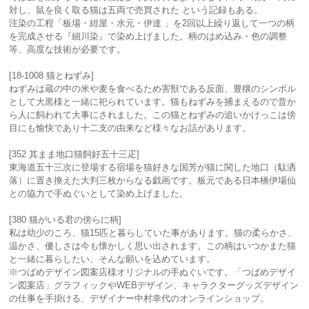
対し、鼠を良く取る猫は五両で売買された という記録もある。
注染の工程「板場・紺屋・水元・伊達 」を2回以上繰り返して一つの柄
を完成させる『細川染』で染め上げました。柄のはめ込み・色の調整
等、高度な技術が必要です。
[18-1008 猫とねずみ]
ねずみは蔵の中の米や麦を食べるため害獣である反面、豊穣のシンボル
として大黒様と一緒に祀られています。猫もねずみを捕まえるので昔か
ら人に飼われて大事にされました。この猫とねずみの追いかけっこは傍
目にも愉快であり十二支の由来など様々なお話があります。
[352 其まま地口猫飼好五十三疋]
東海道五十三次に登場する宿場を猫好きな国芳が猫に関した地口（駄洒
落）に置き換えた大判三枚からなる戯画です。板元である日本橋伊場仙
との協力で手ぬぐいとして染め上げました。
[380 猫がいる君の傍らに柄]
私は幼少のころ、猫15匹と暮らしていた事があります。猫の柔らかさ、
温かさ、優しさは今も懐かしく思い出されます。この柄はいつかまた猫
と一緒に暮らしたい、そんな願いを込めています。
※つばめデザイン図案店様オリジナルの手ぬぐいです。「つばめデザイ
ン図案店」グラフィックやWEBデザイン、キャラクターグッズデザイン
の仕事を手掛ける、デザイナー中村幸代のオンラインショップ。