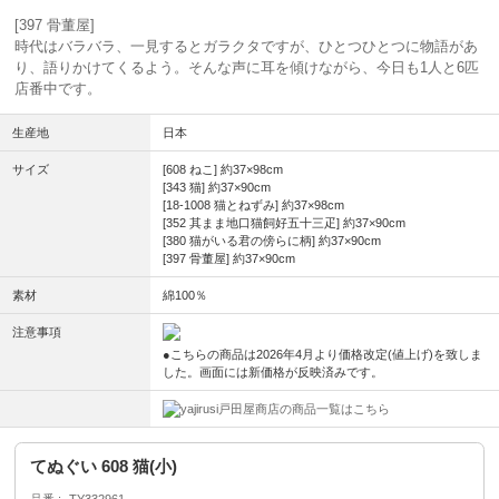
[397 骨董屋]
時代はバラバラ、一見するとガラクタですが、ひとつひとつに物語があ
り、語りかけてくるよう。そんな声に耳を傾けながら、今日も1人と6匹
店番中です。
生産地
日本
サイズ
[608 ねこ] 約37×98cm
[343 猫] 約37×90cm
[18-1008 猫とねずみ] 約37×98cm
[352 其まま地口猫飼好五十三疋] 約37×90cm
[380 猫がいる君の傍らに柄] 約37×90cm
[397 骨董屋] 約37×90cm
素材
綿100％
注意事項
●こちらの商品は2026年4月より価格改定(値上げ)を致しま
した。画面には新価格が反映済みです。
戸田屋商店の商品一覧はこちら
てぬぐい 608 猫(小)
品番
TY332961