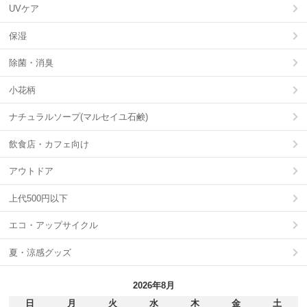
UVケア
保湿
除菌・消臭
小花柄
ナチュラルソープ(マルセイユ石鹸)
飲食店・カフェ向け
アウトドア
上代500円以下
エコ・アップサイクル
夏・涼感グッズ
2026年8月
日
月
火
水
木
金
土