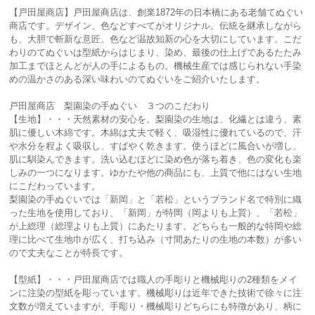
【戸田屋商店】戸田屋商店は、創業1872年の日本橋にある老舗てぬぐい
商店です。デザイン、色などすべてがオリジナル。伝統を継承しながら
も、大胆で斬新な意匠、色など温故知新の心を大切にしています。こだ
わりのてぬぐいは型紙からはじまり、染め、最後の仕上げであるたたみ
加工までほとんどが人の手によるもの。機械生産では感じられない手染
めの温かさのある深い味わいのてぬぐいをご紹介いたします。
戸田屋商店 梨園染の手ぬぐい ３つのこだわり
【生地】・・・天然素材の安心を。梨園染の生地は、化繊とは違う、素
肌に優しい木綿です。木綿は丈夫で軽く、吸湿性に優れているので、汗
や水分を程よく吸収し、すばやく乾きます。使うほどに風合いが増し、
肌に馴染んできます。洗い込むほどに染め色が落ち着き、色の変化も楽
しみの一つになります。ゆかたや他の商品にも、上質で他にはない生地
にこだわっています。
梨園染の手ぬぐいでは「新岡」と「若松」というブランド名で特別に織
った生地を使用しており、「新岡」が特岡（岡よりも上質）、「若松」
が上総理（総理よりも上質）にあたります。どちらも一般的な特岡や総
理に比べて生地巾が広く、打ち込み（寸間あたりの生地の本数）が多い
ので丈夫なことが特長です。
【型紙】・・・戸田屋商店では職人の手彫りと機械彫りの2種類をメイ
ンに注染の型紙を彫っています。機械彫りは近年できた技術で徐々に注
文数が増えていますが、手彫り・機械彫りどちらにも特徴があり、柄に