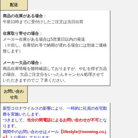
配送
商品の在庫がある場合
：
午前11時までに受付けしたご注文は当日出荷
在庫取り寄せの場合
：
メーカー在庫がある場合は5営業日以内の発送
（※但し、在庫切れ等で納期が遅れる場合には別途ご連絡
致します）
メーカー欠品の場合：
商品在庫情報を随時確認しておりますが、やむを得ず欠品
の場合、 欠品ご注文分をいったんキャンセル処理させて
いただきますのでご 了承ください。
お問い合わ
せ先
新型コロナウイルスの影響により、一時的に社員の在宅勤
務を実施いたします。
つきまして、
当分の間電話によるお問い合わせが不可
とな
ります。
期間中のお問い合わせはメール
【lifestyle@neowing.co.j
p】
より受付しております。