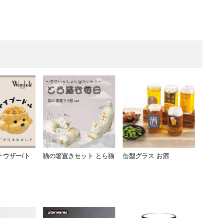
ナウザー/ト
猫の箸置きセット とら猫
缶型グラス お酒