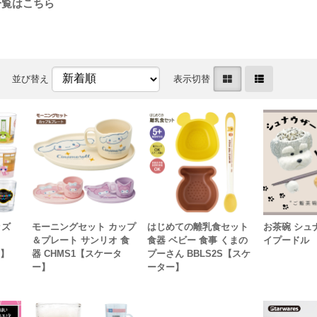
並び替え
表示切替
ッズ
モーニングセット カップ
はじめての離乳食セット
お茶碗 シュ
＆プレート サンリオ 食
食器 ベビー 食事 くまの
イプードル
ー】
器 CHMS1【スケータ
プーさん BBLS2S【スケ
ー】
ーター】