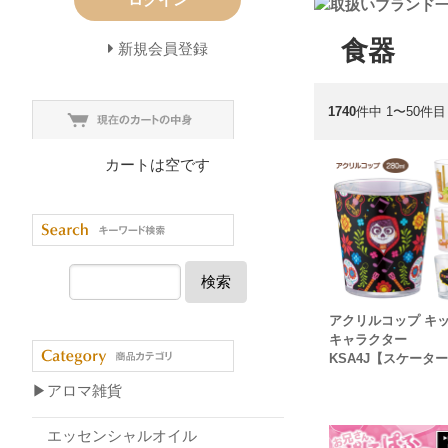
食器
新規会員登録
1740
件中 1〜50件目
カートは空です
検索
アクリルコップ キ
キャラクター
KSA4J【スケータ
▶アロマ雑貨
エッセンシャルオイル