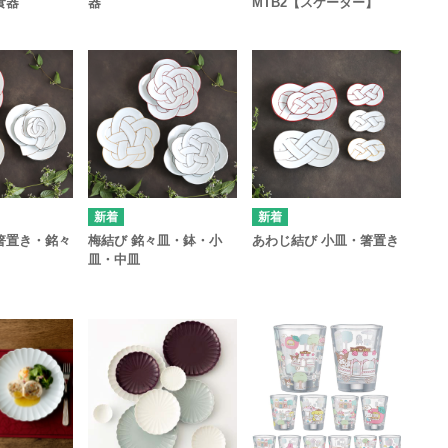
食器
器
MTB2【スケーター】
箸置き・銘々
梅結び 銘々皿・鉢・小
あわじ結び 小皿・箸置き
皿・中皿