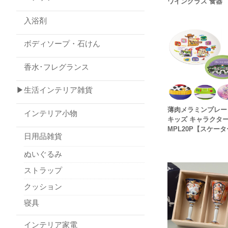
ワイングラス 食器
入浴剤
ボディソープ・石けん
香水･フレグランス
▶生活インテリア雑貨
薄肉メラミンプレー
インテリア小物
キッズ キャラクタ
MPL20P【スケー
日用品雑貨
ぬいぐるみ
ストラップ
クッション
寝具
インテリア家電