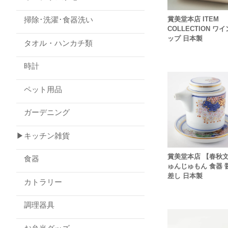
賞美堂本店 ITEM
掃除･洗濯･食器洗い
COLLECTION ワ
ップ 日本製
タオル・ハンカチ類
時計
ペット用品
ガーデニング
▶キッチン雑貨
賞美堂本店 【春秋
食器
ゅんじゅもん 食器 
差し 日本製
カトラリー
調理器具