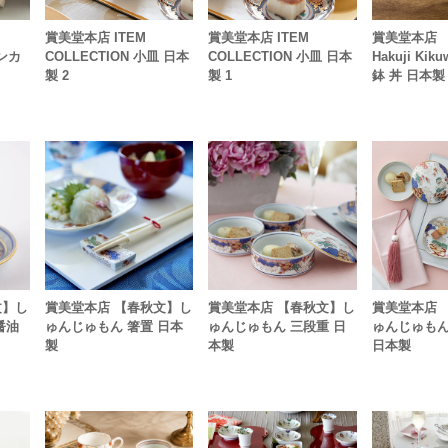
賞美堂本店 ITEM
賞美堂本店 ITEM
賞美堂本店 
インカ
COLLECTION 小皿 日本
COLLECTION 小皿 日本
Hakuji Kik
製 2
製 1
鉢 丼 日本製
文】し
賞美堂本店 【春秋文】し
賞美堂本店 【春秋文】し
賞美堂本店 
醤油
ゅんじゅもん 箸置 日本
ゅんじゅもん 三段重 日
ゅんじゅもん
製
本製
日本製