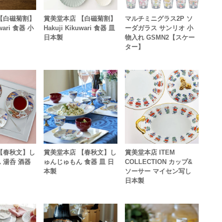
【白磁菊割】
賞美堂本店 【白磁菊割】
マルチミニグラス2P ソ
uwari 食器 小
Hakuji Kikuwari 食器 皿
ーダガラス サンリオ 小
日本製
物入れ GSMN2【スケー
ター】
【春秋文】し
賞美堂本店 【春秋文】し
賞美堂本店 ITEM
 湯呑 酒器
ゅんじゅもん 食器 皿 日
COLLECTION カップ&
本製
ソーサー マイセン写し
日本製