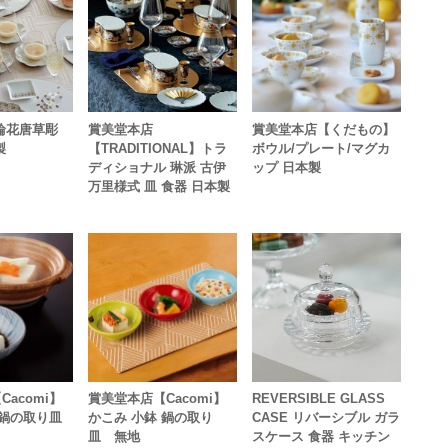
輪花唐草彫
賞美堂本店
賞美堂本店【くだもの】
製
【TRADITIONAL】トラ
ボウル/プレート/マグカ
ディショナル 琳派 古伊
ップ 日本製
万里様式 皿 食器 日本製
acomi】
賞美堂本店【Cacomi】
REVERSIBLE GLASS
 鍋の取り皿
かこみ 小鉢 鍋の取り
CASE リバーシブル ガラ
皿 無地
スケース 食器 キッチン