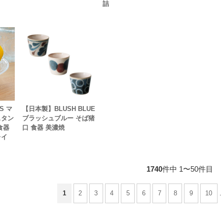
詰
S マ
【日本製】BLUSH BLUE
スタン
ブラッシュブルー そば猪
食器
口 食器 美濃焼
レイ
1740
件中 1〜50件目
1
2
3
4
5
6
7
8
9
10