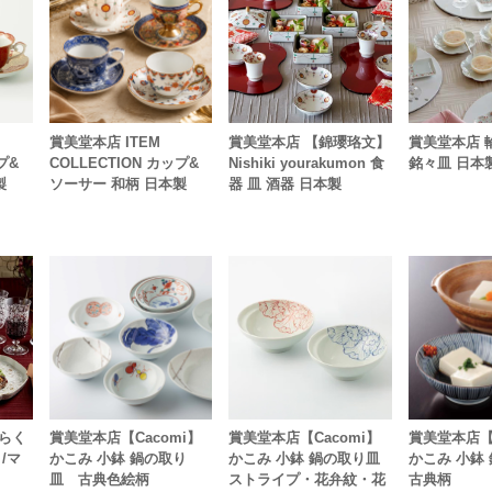
賞美堂本店 ITEM
賞美堂本店 【錦瓔珞文】
賞美堂本店 
プ&
COLLECTION カップ&
Nishiki yourakumon 食
銘々皿 日本
製
ソーサー 和柄 日本製
器 皿 酒器 日本製
らく
賞美堂本店【Cacomi】
賞美堂本店【Cacomi】
賞美堂本店【C
/マ
かこみ 小鉢 鍋の取り
かこみ 小鉢 鍋の取り皿
かこみ 小鉢
皿 古典色絵柄
ストライプ・花弁紋・花
古典柄