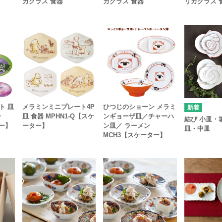
カグラス 食器
カグラス 食器
リカグラス 
ト 皿
メラミンミニプレート4P
ひつじのショーン メラミ
ー
皿 食器 MPHN1-Q【スケ
ンギョーザ皿／チャーハ
結び 小皿・
ター】
ーター】
ン皿／ ラーメン
皿・中皿
MCH3【スケーター】