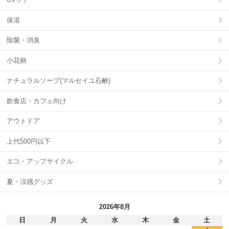
保湿
除菌・消臭
小花柄
ナチュラルソープ(マルセイユ石鹸)
飲食店・カフェ向け
アウトドア
上代500円以下
エコ・アップサイクル
夏・涼感グッズ
2026年8月
日
月
火
水
木
金
土