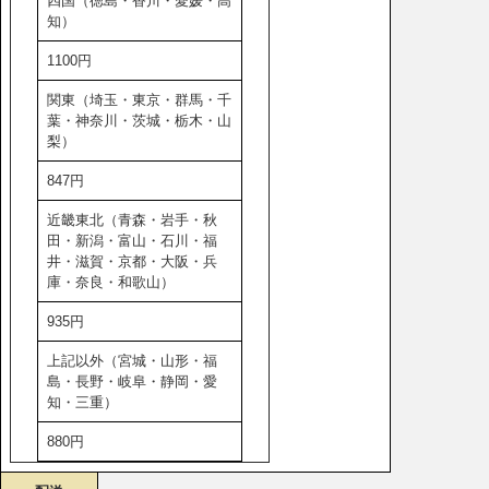
四国（徳島・香川・愛媛・高
知）
1100円
関東（埼玉・東京・群馬・千
葉・神奈川・茨城・栃木・山
梨）
847円
近畿東北（青森・岩手・秋
田・新潟・富山・石川・福
井・滋賀・京都・大阪・兵
庫・奈良・和歌山）
935円
上記以外（宮城・山形・福
島・長野・岐阜・静岡・愛
知・三重）
880円