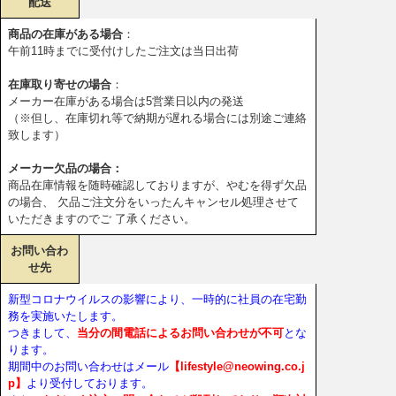
配送
商品の在庫がある場合
：
午前11時までに受付けしたご注文は当日出荷
在庫取り寄せの場合
：
メーカー在庫がある場合は5営業日以内の発送
（※但し、在庫切れ等で納期が遅れる場合には別途ご連絡
致します）
メーカー欠品の場合：
商品在庫情報を随時確認しておりますが、やむを得ず欠品
の場合、 欠品ご注文分をいったんキャンセル処理させて
いただきますのでご 了承ください。
お問い合わ
せ先
新型コロナウイルスの影響により、一時的に社員の在宅勤
務を実施いたします。
つきまして、
当分の間電話によるお問い合わせが不可
とな
ります。
期間中のお問い合わせはメール
【lifestyle@neowing.co.j
p】
より受付しております。