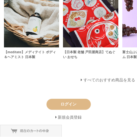
【meditate】メディテイト ボディ
【日本製 老舗 戸田屋商店】てぬぐ
富士山ぶ
＆ヘアミスト 日本製
い おせち
ム 日本製
すべてのおすすめ商品を見る
ログイン
新規会員登録