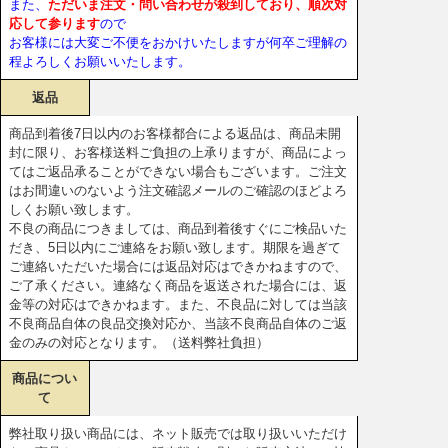
また、
ただいま注文・問い合わせが殺到しており、順次対
応して参ります
ので
お客様には大変ご不便をおかけいたしますが何卒ご理解の
程よろしくお願いいたします。
返品
商品到着後7日以内のお客様都合による返品は、商品未開
封に限り、お客様送料ご負担の上承りますが、商品によっ
てはご返品承ることができない場合もございます。ご注文
はお間違いのないよう注文確認メールのご確認のほどよろ
しくお願い致します。
不良の商品につきましては、商品到着後すぐにご検品いた
だき、5日以内にご連絡をお願い致します。期限を過ぎて
ご連絡いただいた場合には返品対応はできかねますので、
ご了承ください。連絡なく商品を返送された場合には、返
金等の対応はできかねます。また、不良品に対しては当該
不良商品自体の良品交換対応か、当該不良商品自体のご返
金のみの対応となります。（送料弊社負担）
商品につい
て
弊社取り扱い商品には、ネット販売では取り扱いいただけ