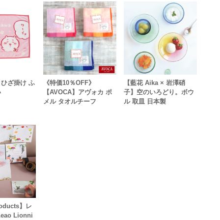
ひざ掛け ふ
《特価10％OFF》
【藍花 Aika × 岩澤硝
い
【AVOCA】アヴォカ ポ
子】空のいろどり。ボウ
メル タオルチーフ
ル 取皿 日本製
roducts】レ
ao Lionni