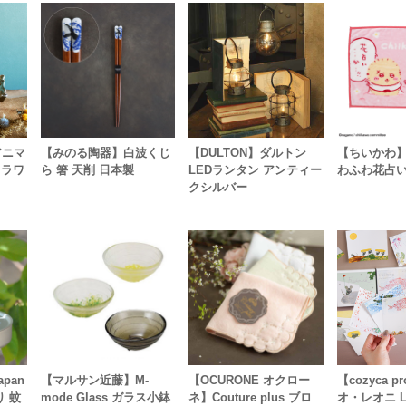
】アニマ
【みのる陶器】白波くじ
【DULTON】ダルトン
【ちいかわ】
フラワ
ら 箸 天削 日本製
LEDランタン アンティー
わふわ花占
クシルバー
pan
【マルサン近藤】M-
【OCURONE オクロー
【cozyca p
り 蚊
mode Glass ガラス小鉢
ネ】Couture plus ブロ
オ・レオニ Le