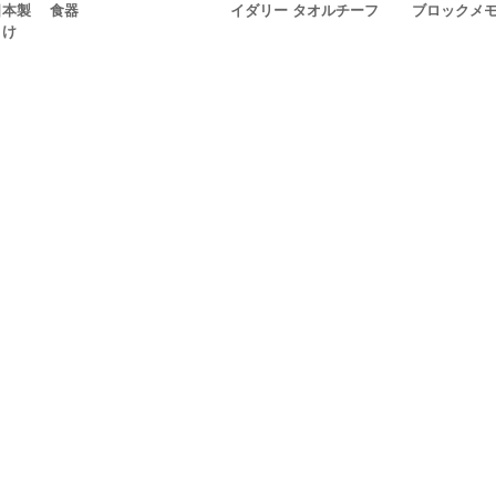
日本製
食器
イダリー タオルチーフ
ブロックメ
よけ