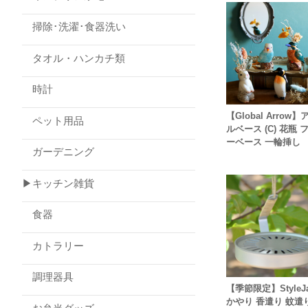
掃除･洗濯･食器洗い
タオル・ハンカチ類
時計
【Global Arrow
ペット用品
ルベース (C) 花瓶 
ーベース 一輪挿し
ガーデニング
▶キッチン雑貨
食器
カトラリー
調理器具
【季節限定】StyleJa
かやり 香遣り 蚊遣