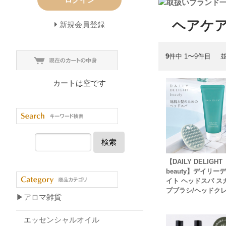
ヘアケ
新規会員登録
9
件中 1〜9件目
カートは空です
検索
【DAILY DELIGHT
beauty】デイリー
イト ヘッドスパ ス
プブラシ/ヘッドク
▶アロマ雑貨
エッセンシャルオイル