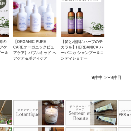
季節の
【ORGANIC PURE
【髪と地肌にハーブのチ
アケ
CAREオーガニックピュ
カラを】HERBANICA ハ
プー＆
アケア】バブルキッド ヘ
ーバニカ シャンプー＆コ
アケア＆ボディケア
ンディショナー
9
件中 1〜9件目