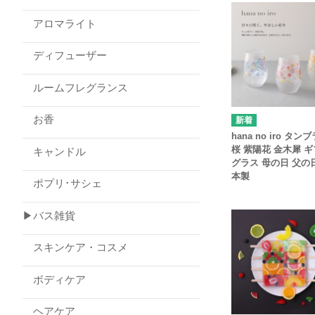
アロマライト
ディフューザー
ルームフレグランス
お香
hana no iro タン
桜 紫陽花 金木犀 
キャンドル
グラス 母の日 父の
本製
ポプリ･サシェ
▶バス雑貨
スキンケア・コスメ
ボディケア
ヘアケア