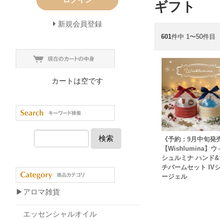
ギフト
新規会員登録
601
件中 1〜50件目
カートは空です
検索
《予約：9月中旬発
【Wishlumina】
シュルミナ ハンド&
チバームセット IV
ージェル
▶アロマ雑貨
エッセンシャルオイル