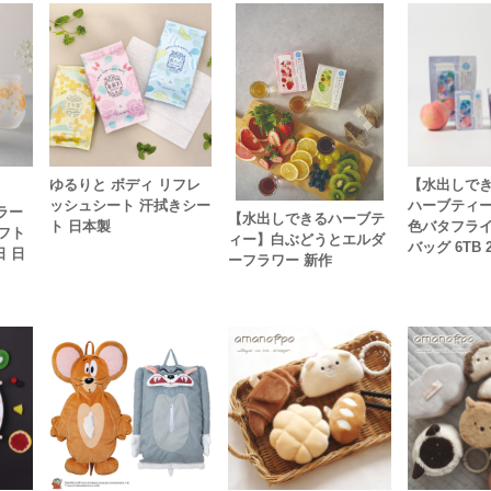
ゆるりと ボディ リフレ
【水出しで
ッシュシート 汗拭きシー
ハーブティ
ブラー
【水出しできるハーブテ
ト 日本製
色バタフライ
ギフト
ィー】白ぶどうとエルダ
バッグ 6TB 
日 日
ーフラワー 新作