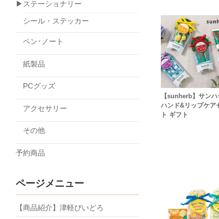
▶ステーショナリー
シール・ステッカー
ペン･ノート
紙製品
PCグッズ
【sunherb】サン
ハンド&リップケア
アクセサリー
ト ギフト
その他
予約商品
ページメニュー
【商品紹介】津軽びいどろ