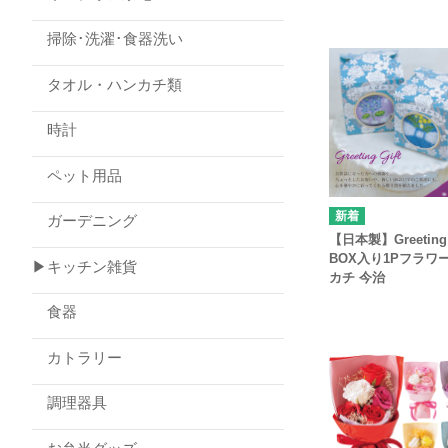
掃除･洗濯･食器洗い
タオル・ハンカチ類
時計
ペット用品
ガーデニング
【日本製】Greeting g
BOX入り1Pフラワ
▶キッチン雑貨
カチ 今治
食器
カトラリー
調理器具