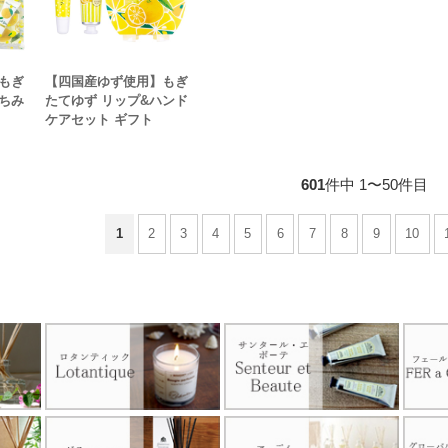
もぎ
【四国産ゆず使用】もぎ
ちみ
たてゆず リップ&ハンド
ケアセット ギフト
601
件中 1〜50件目
1
2
3
4
5
6
7
8
9
10