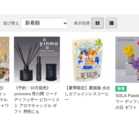
並び替え
表示切替
売》
《予約：10月発売》
【夏季限定】夏猫珈 水出
ウィッ
yoinoma 宵の間 リード
しカフェインレスコーヒ
SOLA Pale
マル
ディフュザー ピローミス
ー
ワー ディフ
シャワ
ト アロマキャンドル ギ
の日 ギフト
フト 男性にも