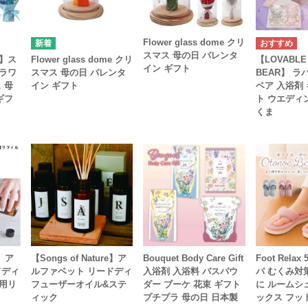
Flower glass dome クリ
スマス 母の日 バレンタ
】ス
Flower glass dome クリ
【LOVABLE 
イン ギフト
ラワ
スマス 母の日 バレンタ
BEAR】 
 母
イン ギフト
ベア 入浴剤
ギフ
ト ウエディ
くま
e】ア
【Songs of Nature】ア
Bouquet Body Care Gift
Foot Rela
ドディ
ルファベット リードディ
入浴剤 入浴料 バスパウ
パ むくみ対
用リ
フューザーオイル&ステ
ダー ブーケ 花束 ギフト
に ルームシ
ィック
プチプラ 母の日 日本製
ックス フッ