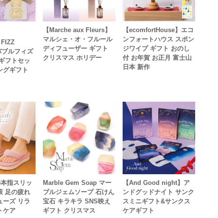
【Marche aux Fleurs】
【ecomfortHouse】エコ
マルシェ・オ・フルール
ンフォートハウス スポン
FIZZ
ディフューザー ギフト
ジワイプ ギフト おのし
ラバブルフィズ
クリスマス ホリデー
付 お年賀 お正月 富士山
 ギフトセッ
日本 新作
ングギフト
x 5本指スリッ
Marble Gem Soap マー
【And Good night】ア
策 足の疲れ
ブルジェムソープ 石けん
ンドグッドナイト サンク
ューズ リラ
宝石 キラキラ SNS映え
スミニギフト&サンクス
トケア
ギフト クリスマス
ケアギフト