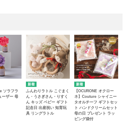
tte ソラフラ
ふんわりラトル こぐまく
【OCURONE オクロー
ューザー 母
ん・うさぎさん・りすく
ネ】Couture シャイニー
ん キッズ ベビー ギフト
タオルチーフ ギフトセッ
記念日 出産祝い 知育玩
ト ハンドクリームセット
具 リングラトル
母の日 プレゼント ラッ
ピング袋付