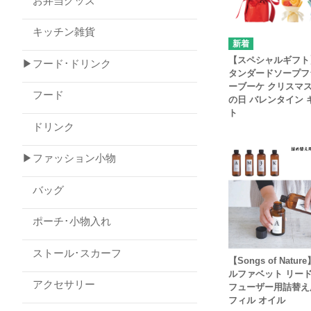
お弁当グッズ
キッチン雑貨
【スペシャルギフト
▶フード･ドリンク
タンダードソープフ
ーブーケ クリスマス
フード
の日 バレンタイン 
ト
ドリンク
▶ファッション小物
バッグ
ポーチ･小物入れ
ストール･スカーフ
【Songs of Natur
ルファベット リー
アクセサリー
フューザー用詰替え
フィル オイル