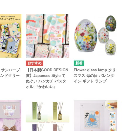
b】サンハーブ
【日本製GOOD DESIGN
Flower glass lamp クリ
ハンドクリー
賞】Japanese Style て
スマス 母の日 バレンタ
ぬぐい ハンカチ バスタ
イン ギフト ランプ
オル 『かわいい』