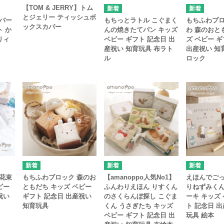
【TOM & JERRY】トム
とジェリー ティッシュボ
バー
もちっとラトル こぐまく
もちふわブロ
ックスカバー
ト か
んの焼きたてパン キッズ
わ 森のおと
リィ
ベビー ギフト 記念日 出
ズ ベビー 
産祝い 知育玩具 布ラト
出産祝い 知
ル
ロック
花束
もちふわブロック 森のお
【amanoppo人気No1】
えほんでごっ
ビー
ともだち キッズ ベビー
ふんわりえほん りすくん
りねずみく
祝い
ギフト 記念日 出産祝い
のさくらんぼ探し こぐま
ーキ キッズ
知育玩具
くん うさぎたち キッズ
ト 記念日 
ベビー ギフト 記念日 出
玩具 絵本