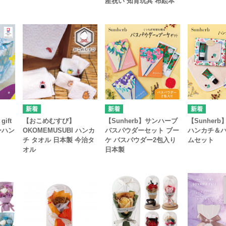
産祝い 知育玩具 布絵本
ift
【おこめむすび】
【Sunherb】サンハーブ
【Sunher
ーハン
OKOMEMUSUBI ハンカ
バスパウダーセット ブー
ハンカチ＆
チ タオル 日本製 今治タ
ケ バスパウダー2包入り
ムセット
オル
日本製