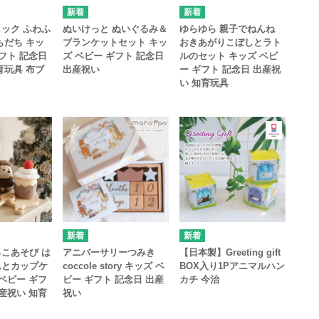
ック ふわふ
ぬいけっと ぬいぐるみ＆
ゆらゆら 親子でねんね
もだち キッ
ブランケットセット キッ
おきあがりこぼしとラト
ギフト 記念日
ズ ベビー ギフト 記念日
ルのセット キッズ ベビ
育玩具 布ブ
出産祝い
ー ギフト 記念日 出産祝
い 知育玩具
こあそび は
アニバーサリーつみき
【日本製】Greeting gift
んとカップケ
coccole story キッズ ベ
BOX入り1Pアニマルハン
 ベビー ギフ
ビー ギフト 記念日 出産
カチ 今治
出産祝い 知育
祝い