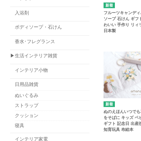
入浴剤
フルーツキャンディ
ソープ 石けん ギフ
わいい 手作り リィ
ボディソープ・石けん
日本製
香水･フレグランス
▶生活インテリア雑貨
インテリア小物
日用品雑貨
ぬいぐるみ
ストラップ
ぬのえほんいつでも
クッション
をそばに キッズ ベ
ギフト 記念日 出産
寝具
知育玩具 布絵本
インテリア家電