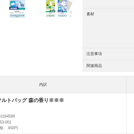
素材
注意事項
関連商品
内訳
ソルトバッグ 森の香り※※※
61164589
53-001
格
450円