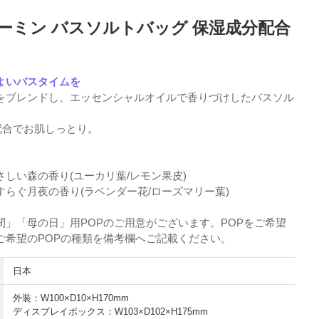
ムーミン バスソルトバッグ 保湿成分配合
】
よいバスタイムを
をブレンドし、エッセンシャルオイルで香りづけしたバスソル
配合でお肌しっとり。
しい森の香り(ユーカリ葉/レモン果皮)
すらぐ月夜の香り(ラベンダー花/ローズマリー葉)
間」「母の日」用POPのご用意がございます。POPをご希望
ご希望のPOPの種類を備考欄へご記載ください。
日本
外装：W100×D10×H170mm
ディスプレイボックス：W103×D102×H175mm