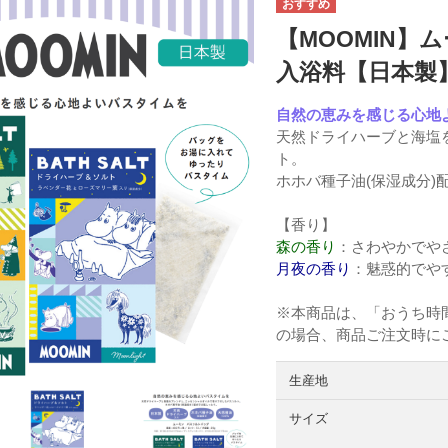
【MOOMIN】
入浴料【日本製
自然の恵みを感じる心地
天然ドライハーブと海塩
ト。
ホホバ種子油(保湿成分)
【香り】
森の香り
：さわやかでやさ
月夜の香り
：魅惑的でや
※本商品は、「おうち時
の場合、商品ご注文時に
生産地
サイズ