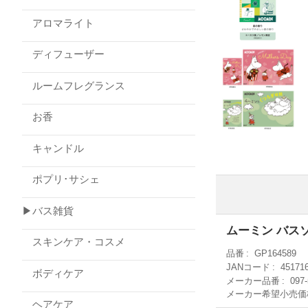
アロマライト
ディフューザー
ルームフレグランス
お香
キャンドル
ポプリ･サシェ
▶バス雑貨
ムーミン バス
スキンケア・コスメ
品番
GP164589
JANコード
45171
ボディケア
メーカー品番
097-
メーカー希望小売価
ヘアケア