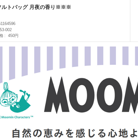
ソルトバッグ 月夜の香り※※※
61164596
53-002
格
450円