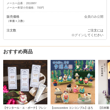
メーカー品番
281088Y
メーカー希望小売価格
700円
販売価格
会員のみ公開
（単価 × 入数）
注文数
ご注文には
ログイン
してください
おすすめ商品
【サンタール・エ・ボーテ】フレン
【concombre コンコンブル】ほろ
【日本製 