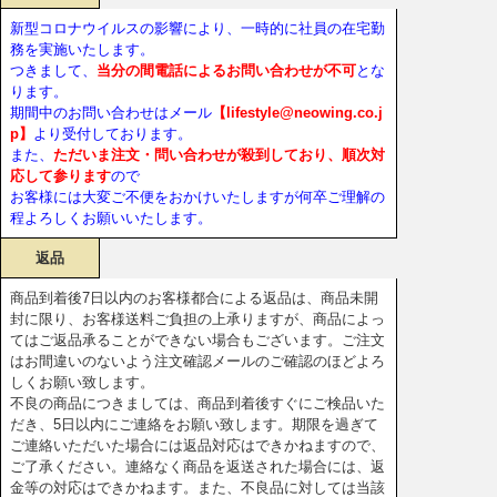
新型コロナウイルスの影響により、一時的に社員の在宅勤
務を実施いたします。
つきまして、
当分の間電話によるお問い合わせが不可
とな
ります。
期間中のお問い合わせはメール
【lifestyle@neowing.co.j
p】
より受付しております。
また、
ただいま注文・問い合わせが殺到しており、順次対
応して参ります
ので
お客様には大変ご不便をおかけいたしますが何卒ご理解の
程よろしくお願いいたします。
返品
商品到着後7日以内のお客様都合による返品は、商品未開
封に限り、お客様送料ご負担の上承りますが、商品によっ
てはご返品承ることができない場合もございます。ご注文
はお間違いのないよう注文確認メールのご確認のほどよろ
しくお願い致します。
不良の商品につきましては、商品到着後すぐにご検品いた
だき、5日以内にご連絡をお願い致します。期限を過ぎて
ご連絡いただいた場合には返品対応はできかねますので、
ご了承ください。連絡なく商品を返送された場合には、返
金等の対応はできかねます。また、不良品に対しては当該