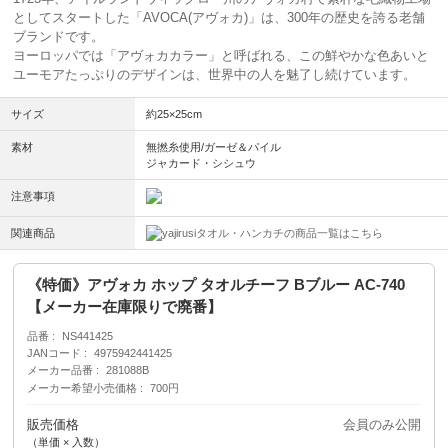
としてスタートした「AVOCA(アヴォカ)」は、300年の歴史を誇る老舗
ブランドです。
ヨーロッパでは「アヴォカカラー」と呼ばれる、この鮮やかな色あいと
ユーモアたっぷりのデザインは、世界中の人を魅了し続けています。
サイズ
約25×25cm
素材
無撚糸使用/ガーゼ＆パイル
ジャカード・シシュウ
注意事項
関連商品
タオル・ハンカチの商品一覧はこちら
《特価》アヴォカ ホップ タオルチーフ Bブルー AC-740
【メーカー在庫限りで廃番】
品番
NS441425
JANコード
4975942441425
メーカー品番
281088B
メーカー希望小売価格
700円
販売価格
会員のみ公開
（単価 × 入数）