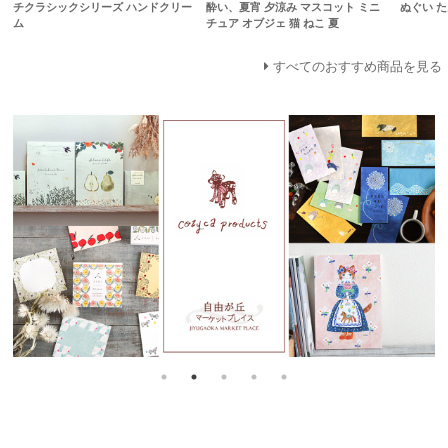
チクラシックシリーズ ハンドクリー
酔い、夏宵 夕涼み マスコット ミニ
ぬぐい 
ム
チュア オブジェ 猫 ねこ 夏
すべてのおすすめ商品を見る