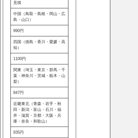
見積
中国（鳥取・島根・岡山・広
島・山口）
990円
四国（徳島・香川・愛媛・高
知）
1100円
関東（埼玉・東京・群馬・千
葉・神奈川・茨城・栃木・山
梨）
847円
近畿東北（青森・岩手・秋
田・新潟・富山・石川・福
井・滋賀・京都・大阪・兵
庫・奈良・和歌山）
935円