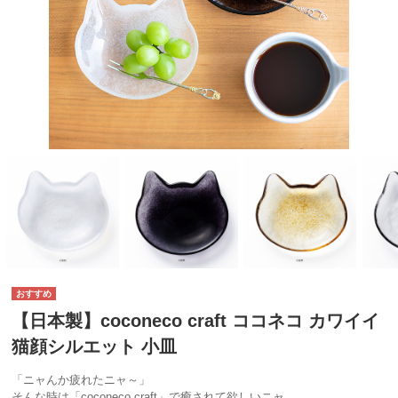
【日本製】coconeco craft ココネコ カワイイ
猫顔シルエット 小皿
「ニャんか疲れたニャ～」
そんな時は「coconeco craft」で癒されて欲しいニャ