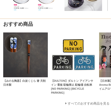
おすすめ商品
【みのる陶器】白波くじら 箸 天削
【DULTON】ダルトン アイアンサ
【日本製】【
日本製
イン 看板 駐輪禁止 駐輪場 自転車
Aroma B
[NO PARKING] [BICYCLE
イムアロ
PARKING]
すべてのおすすめ商品を見る