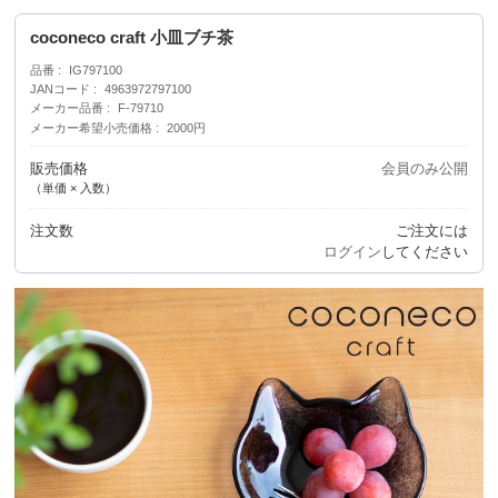
coconeco craft 小皿ブチ茶
品番
IG797100
JANコード
4963972797100
メーカー品番
F-79710
メーカー希望小売価格
2000円
販売価格
会員のみ公開
（単価 × 入数）
注文数
ご注文には
ログイン
してください