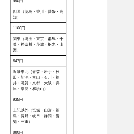
990円
四国（徳島・香川・愛媛・高
知）
1100円
関東（埼玉・東京・群馬・千
葉・神奈川・茨城・栃木・山
梨）
847円
近畿東北（青森・岩手・秋
田・新潟・富山・石川・福
井・滋賀・京都・大阪・兵
庫・奈良・和歌山）
935円
上記以外（宮城・山形・福
島・長野・岐阜・静岡・愛
知・三重）
880円