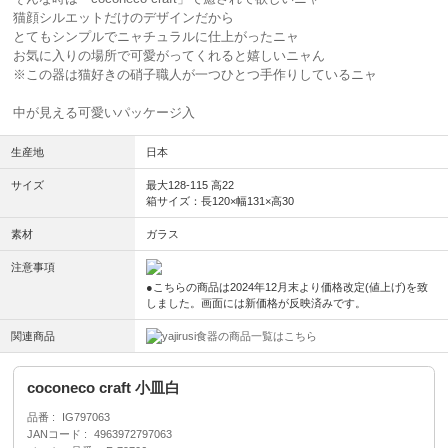
猫顔シルエットだけのデザインだから
とてもシンプルでニャチュラルに仕上がったニャ
お気に入りの場所で可愛がってくれると嬉しいニャん
※この器は猫好きの硝子職人が一つひとつ手作りしているニャ
中が見える可愛いパッケージ入
生産地
日本
サイズ
最大128-115 高22
箱サイズ：長120×幅131×高30
素材
ガラス
注意事項
●こちらの商品は2024年12月末より価格改定(値上げ)を致
しました。画面には新価格が反映済みです。
関連商品
食器の商品一覧はこちら
coconeco craft 小皿白
品番
IG797063
JANコード
4963972797063