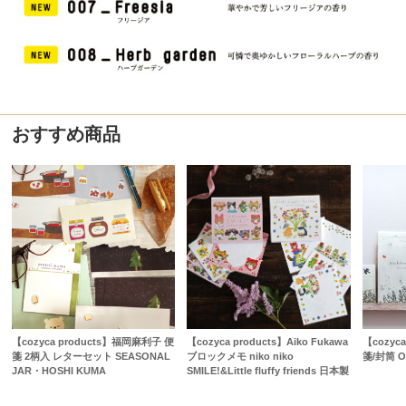
おすすめ商品
【cozyca products】福岡麻利子 便
【cozyca products】Aiko Fukawa
【cozyc
箋 2柄入 レターセット SEASONAL
ブロックメモ niko niko
箋/封筒 O
JAR・HOSHI KUMA
SMILE!&Little fluffy friends 日本製