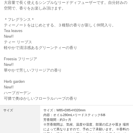
大容量で長く使えるシンプルなリードディフューザーです。自分好みの
空間で、香りをお楽しみ頂けます。
＊フレグランス＊
ティーノートをはじめとする、３種類の香りが新しく仲間入り。
Tea leaves
New!!
ティー リーブス
軽やかで清涼感あるグリーンティーの香り
Freesia フリージア
New!!
華やかで芳しいフリージアの香り
Herb garden
New!!
ハーブガーデン
可憐で奥ゆかしいフローラルハーブの香り
サイズ
サイズ：W85×D85×H320mm
内容：オイル280mL+リードスティック8本
芳香期間：約3ヶ月
※芳香期間は、気候、温度や湿度、部屋の広さや置き 場所
によって異なりますので、予めご了承願います。 ※香料の