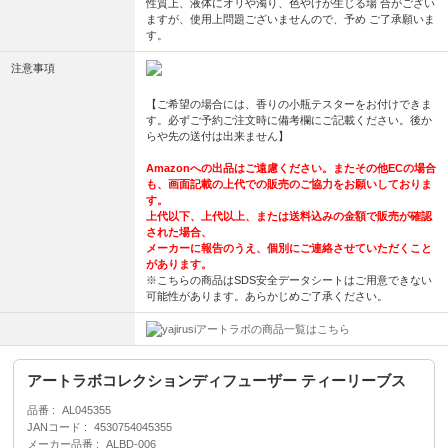
性質上、液体にオリや濁り、色やけが生じる場 合がござい
ますが、使用上問題ございませんので、予め ご了承願いま
す。
注意事項
【ご希望の場合には、香りの小瓶テスターをお付けできま
す。必ずご予約ご注文時に備考欄にご記載ください。後か
らや先の送付は出来ません】
Amazonへの出品はご遠慮ください。またその他ECの場合
も、画面記載の上代での販売のご協力をお願いしておりま
す。
上代以下、上代以上、または送料込みの金額で販売が確認
された場合、
メーカーに報告のうえ、個別にご連絡させていただくこと
があります。
※こちらの商品はSDS安全データシートはご用意できない
可能性があります。あらかじめご了承ください。
アートラボの商品一覧はこちら
アートラボコレクションディフューザー ティーリーブス
品番
AL045355
JANコード
4530754045355
メーカー品番
ALBD-006