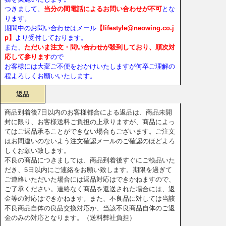
つきまして、
当分の間電話によるお問い合わせが不可
とな
ります。
期間中のお問い合わせはメール
【lifestyle@neowing.co.j
p】
より受付しております。
また、
ただいま注文・問い合わせが殺到しており、順次対
応して参ります
ので
お客様には大変ご不便をおかけいたしますが何卒ご理解の
程よろしくお願いいたします。
返品
商品到着後7日以内のお客様都合による返品は、商品未開
封に限り、お客様送料ご負担の上承りますが、商品によっ
てはご返品承ることができない場合もございます。ご注文
はお間違いのないよう注文確認メールのご確認のほどよろ
しくお願い致します。
不良の商品につきましては、商品到着後すぐにご検品いた
だき、5日以内にご連絡をお願い致します。期限を過ぎて
ご連絡いただいた場合には返品対応はできかねますので、
ご了承ください。連絡なく商品を返送された場合には、返
金等の対応はできかねます。また、不良品に対しては当該
不良商品自体の良品交換対応か、当該不良商品自体のご返
金のみの対応となります。（送料弊社負担）