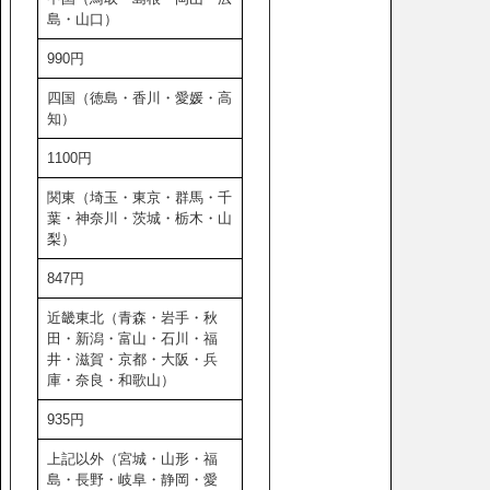
島・山口）
990円
四国（徳島・香川・愛媛・高
知）
1100円
関東（埼玉・東京・群馬・千
葉・神奈川・茨城・栃木・山
梨）
847円
近畿東北（青森・岩手・秋
田・新潟・富山・石川・福
井・滋賀・京都・大阪・兵
庫・奈良・和歌山）
935円
上記以外（宮城・山形・福
島・長野・岐阜・静岡・愛