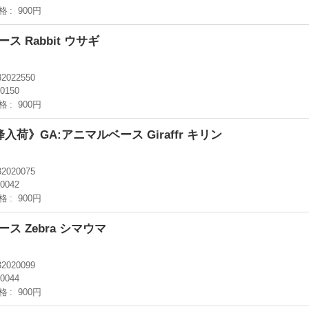
格
900円
ス Rabbit ウサギ
32022550
-0150
格
900円
入荷》GA:アニマルベース Giraffr キリン
32020075
-0042
格
900円
ス Zebra シマウマ
32020099
-0044
格
900円