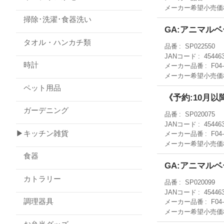
メーカー希望小売価
掃除･洗濯･食器洗い
GA:アニマルベー
タオル・ハンカチ類
品番
SP022550
JANコード
45446
時計
メーカー品番
F04
メーカー希望小売価
ペット用品
《予約:10月以降
ガーデニング
品番
SP020075
JANコード
45446
▶キッチン雑貨
メーカー品番
F04
メーカー希望小売価
食器
GA:アニマルベー
カトラリー
品番
SP020099
JANコード
45446
調理器具
メーカー品番
F04
メーカー希望小売価