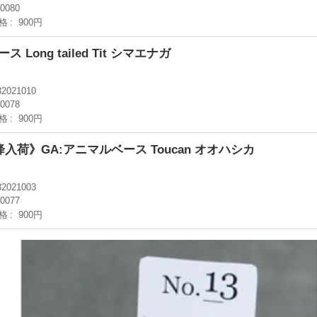
-0080
格
900円
 Long tailed Tit シマエナガ
32021010
-0078
格
900円
降入荷》GA:アニマルベース Toucan オオハシカ
32021003
-0077
格
900円