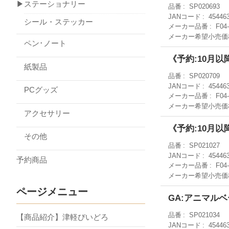
▶ステーショナリー
品番
SP020693
JANコード
45446
シール・ステッカー
メーカー品番
F04
メーカー希望小売価
ペン･ノート
《予約:10月以
紙製品
品番
SP020709
JANコード
45446
PCグッズ
メーカー品番
F04
メーカー希望小売価
アクセサリー
《予約:10月以
その他
品番
SP021027
JANコード
45446
予約商品
メーカー品番
F04
メーカー希望小売価
ページメニュー
GA:アニマルベー
品番
SP021034
【商品紹介】津軽びいどろ
JANコード
45446