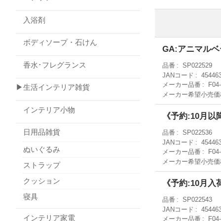
入浴剤
ボディソープ・石けん
GA:アニマルベー
香水･フレグランス
品番
SP022529
JANコード
45446
メーカー品番
F04
▶生活インテリア雑貨
メーカー希望小売価
インテリア小物
《予約:10月以降
日用品雑貨
品番
SP022536
JANコード
45446
ぬいぐるみ
メーカー品番
F04
メーカー希望小売価
ストラップ
クッション
《予約:10月入荷
寝具
品番
SP022543
JANコード
45446
インテリア家電
メーカー品番
F04