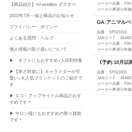
メーカー品番
F04
【商品紹介】mi woollies ダスター
メーカー希望小売価
2022年7月～値上商品のお知らせ
GA:アニマルベース
プライバシー・ポリシー
品番
SP021010
よくある質問・ヘルプ
JANコード
45446
メーカー品番
F04
個人情報の取り扱いについて
メーカー希望小売価
▶ ギフトにもおすすめ♪入浴剤特集
《予約:10月以
▶【寒さ対策に】キャラクターが可
品番
SP021003
愛い♪大人気ブランケットのご紹介で
JANコード
45446
メーカー品番
F04
す
メーカー希望小売価
▶ エコ・アップサイクル商品のおす
すめです＊
▶ サロン様にもおすすめの香り雑貨
です＊