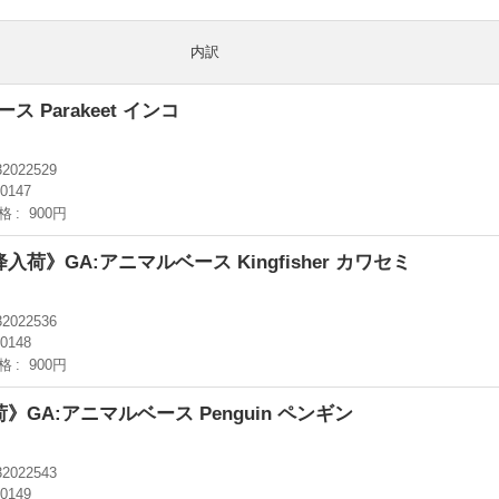
内訳
ス Parakeet インコ
32022529
-0147
格
900円
入荷》GA:アニマルベース Kingfisher カワセミ
32022536
-0148
格
900円
》GA:アニマルベース Penguin ペンギン
32022543
-0149