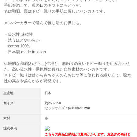
手紙を添えて、母の日のギフトにもどうぞ。
表は和晒、裏はドビー織りの手肌に優しいハンカチです。
メンバーカラーで選んで推し活のお供にも。
・吸水性 速乾性
・洗うほどやわらか
・cotton 100%
・日本製 made in japan
伝統的な和晒(わざらし)生地と、肌触りの良いドビー織りを組み合わせ
た、高い吸水性・通気性に優れた自然素材のハンカチです。
※ドビー織りは昔から赤ちゃんの布おむつ等に使われる織り方で、吸水
性の高さや柔らかさが特徴です。
生産地
日本
サイズ
約250×250
セットサイズ：約100×210mm
素材
布
注意事項
こちらの商品は納期が2週間かかります。お急ぎの商品と