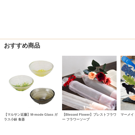
おすすめ商品
【マルサン近藤】M-mode Glass ガ
【Blessed Flower】ブレストフラワ
マーメイ
ラス小鉢 食器
ー フラワーソープ