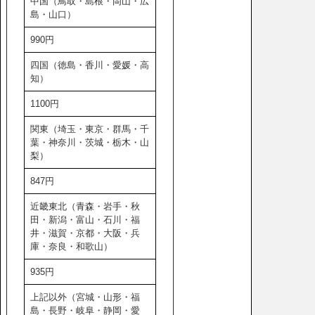
中国（鳥取・島根・岡山・広
島・山口）
990円
四国（徳島・香川・愛媛・高
知）
1100円
関東（埼玉・東京・群馬・千
葉・神奈川・茨城・栃木・山
梨）
847円
近畿東北（青森・岩手・秋
田・新潟・富山・石川・福
井・滋賀・京都・大阪・兵
庫・奈良・和歌山）
935円
上記以外（宮城・山形・福
島・長野・岐阜・静岡・愛