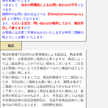
務を実施いたします。
つきまして、
当分の間電話によるお問い合わせが不可
とな
ります。
期間中のお問い合わせはメール
【lifestyle@neowing.co.j
p】
より受付しております。
また、
ただいま注文・問い合わせが殺到しており、順次対
応して参ります
ので
お客様には大変ご不便をおかけいたしますが何卒ご理解の
程よろしくお願いいたします。
返品
商品到着後7日以内のお客様都合による返品は、商品未開
封に限り、お客様送料ご負担の上承りますが、商品によっ
てはご返品承ることができない場合もございます。ご注文
はお間違いのないよう注文確認メールのご確認のほどよろ
しくお願い致します。
不良の商品につきましては、商品到着後すぐにご検品いた
だき、5日以内にご連絡をお願い致します。期限を過ぎて
ご連絡いただいた場合には返品対応はできかねますので、
ご了承ください。連絡なく商品を返送された場合には、返
金等の対応はできかねます。また、不良品に対しては当該
不良商品自体の良品交換対応か、当該不良商品自体のご返
金のみの対応となります。（送料弊社負担）