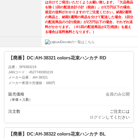
は分けてご発注いただくようお願い致します。「欠品商品
を除く1回の配送合計小計（税抜）」が2万円以下の場合、
規定の送料がかかりますのでご注意ください。納期2週間
の商品と、納期1週間の商品を分けて配送した場合、1回分
の配送商品の小計(税抜）が2万円以下の場合、それぞれ送
料がかかります。（※1回の配送商品が2万(税抜）を超え
る場合は送料無料となります。）
Decoleの一覧はこちら
【廃番】DC:AH-38321 colors花束ハンカチ RD
品番
SP9383219
JANコード
4527749383219
メーカー品番
AH-38321
メーカー希望小売価格
680円
販売価格
会員のみ公開
（単価 × 入数）
注文数
ご注文には
ログイン
してください
【廃番】DC:AH-38322 colors花束ハンカチ BL