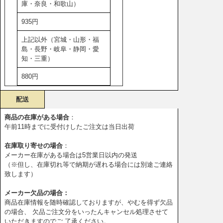
庫・奈良・和歌山）
935円
上記以外（宮城・山形・福
島・長野・岐阜・静岡・愛
知・三重）
880円
配送
商品の在庫がある場合
：
午前11時までに受付けしたご注文は当日出荷
在庫取り寄せの場合
：
メーカー在庫がある場合は5営業日以内の発送
（※但し、在庫切れ等で納期が遅れる場合には別途ご連絡
致します）
メーカー欠品の場合：
商品在庫情報を随時確認しておりますが、やむを得ず欠品
の場合、 欠品ご注文分をいったんキャンセル処理させて
いただきますのでご 了承ください。