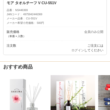
モア タオルチーフ V CU-551V
品番
NS446369
JANコード
4975942446369
メーカー品番
CU-551V
メーカー希望小売価格
500円
販売価格
会員のみ公開
（単価 × 入数）
注文数
ご注文には
ログイン
してください
おすすめ商品