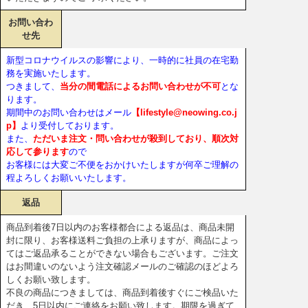
お問い合わ
せ先
新型コロナウイルスの影響により、一時的に社員の在宅勤
務を実施いたします。
つきまして、
当分の間電話によるお問い合わせが不可
とな
ります。
期間中のお問い合わせはメール
【lifestyle@neowing.co.j
p】
より受付しております。
また、
ただいま注文・問い合わせが殺到しており、順次対
応して参ります
ので
お客様には大変ご不便をおかけいたしますが何卒ご理解の
程よろしくお願いいたします。
返品
商品到着後7日以内のお客様都合による返品は、商品未開
封に限り、お客様送料ご負担の上承りますが、商品によっ
てはご返品承ることができない場合もございます。ご注文
はお間違いのないよう注文確認メールのご確認のほどよろ
しくお願い致します。
不良の商品につきましては、商品到着後すぐにご検品いた
だき、5日以内にご連絡をお願い致します。期限を過ぎて