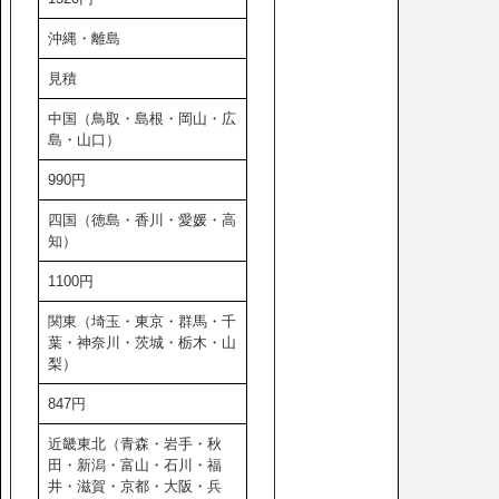
沖縄・離島
見積
中国（鳥取・島根・岡山・広
島・山口）
990円
四国（徳島・香川・愛媛・高
知）
1100円
関東（埼玉・東京・群馬・千
葉・神奈川・茨城・栃木・山
梨）
847円
近畿東北（青森・岩手・秋
田・新潟・富山・石川・福
井・滋賀・京都・大阪・兵