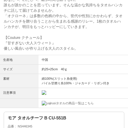
誰もが誰かのことを思っています。そんな温かな気持ちをタオルハンカ
チに託して届けてみませんか。
「オクローネ」は多数の色柄の中から、世代や性別にかかわらず、タオ
ルハンカチを贈り合うことから生まれる感謝のリレー。1枚のタオルハ
ンカチが、明日をもっとハッピーにしていきます。
【Couture クチュール】
『甘すぎない大人スウィート』
優しい風合いが作り上げる大人のスタイル。
生産地
中国
サイズ
約25×25cm 40ｇ
素材
綿100%(スリット糸使用)
パイル甘撚り糸100%・ジャカード・リボン付き
注意事項
タオルの商品一覧はこちら
モア タオルチーフ B CU-551B
品番
NS446345