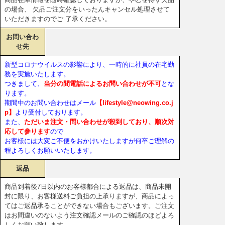
の場合、 欠品ご注文分をいったんキャンセル処理させて
いただきますのでご 了承ください。
お問い合わ
せ先
新型コロナウイルスの影響により、一時的に社員の在宅勤
務を実施いたします。
つきまして、
当分の間電話によるお問い合わせが不可
とな
ります。
期間中のお問い合わせはメール
【lifestyle@neowing.co.j
p】
より受付しております。
また、
ただいま注文・問い合わせが殺到しており、順次対
応して参ります
ので
お客様には大変ご不便をおかけいたしますが何卒ご理解の
程よろしくお願いいたします。
返品
商品到着後7日以内のお客様都合による返品は、商品未開
封に限り、お客様送料ご負担の上承りますが、商品によっ
てはご返品承ることができない場合もございます。ご注文
はお間違いのないよう注文確認メールのご確認のほどよろ
しくお願い致します。