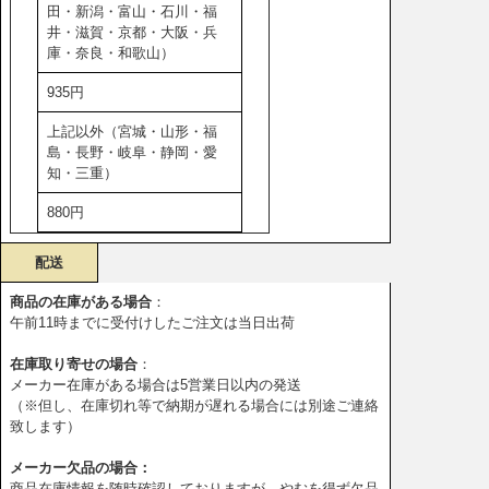
田・新潟・富山・石川・福
井・滋賀・京都・大阪・兵
庫・奈良・和歌山）
935円
上記以外（宮城・山形・福
島・長野・岐阜・静岡・愛
知・三重）
880円
配送
商品の在庫がある場合
：
午前11時までに受付けしたご注文は当日出荷
在庫取り寄せの場合
：
メーカー在庫がある場合は5営業日以内の発送
（※但し、在庫切れ等で納期が遅れる場合には別途ご連絡
致します）
メーカー欠品の場合：
商品在庫情報を随時確認しておりますが、やむを得ず欠品