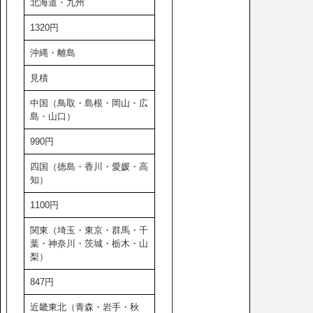
北海道・九州
1320円
沖縄・離島
見積
中国（鳥取・島根・岡山・広
島・山口）
990円
四国（徳島・香川・愛媛・高
知）
1100円
関東（埼玉・東京・群馬・千
葉・神奈川・茨城・栃木・山
梨）
847円
近畿東北（青森・岩手・秋