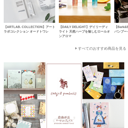
【ARTLAB. COLLECTION】アート
【DAILY DELIGHT】デイリーディ
【Bark
ラボコレクション オードトワレ
ライト 天然ハーブを愉しむロールオ
バンブー
ンアロマ
すべてのおすすめ商品を見る