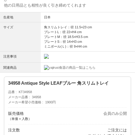
他の日用品とも相性が良く引き締めてくれます
生産地
日本
サイズ
角スリムトレイ：径 11.5×23 cm
プレートL：径 22×H4 cm
プレートM：径 18.5×H3.5 cm
プレートS：径 14×H3 cm
ミニボール(Ｌ)：径 9×H4 cm
注意事項
関連商品
食器の商品一覧はこちら
34958 Antique Style LEAFブルー 角スリムトレイ
品番
KT34958
メーカー品番
34958
メーカー希望小売価格
1900円
販売価格
会員のみ公開
（単価 × 入数）
注文数
ご注文には