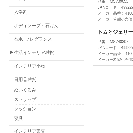
品番
MS739053
JANコード
49922
入浴剤
メーカー品番
410
メーカー希望小売価
ボディソープ・石けん
トムとジェリー
香水･フレグランス
品番
MS748307
JANコード
49922
▶生活インテリア雑貨
メーカー品番
410
メーカー希望小売価
インテリア小物
日用品雑貨
ぬいぐるみ
ストラップ
クッション
寝具
インテリア家電