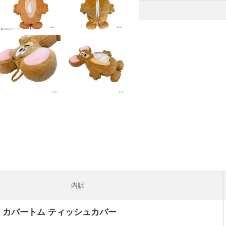
内訳
 カバートム ティッシュカバー