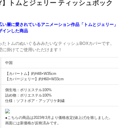
ERRY】トムとジェリー ティッシュボック
広い層に愛されているアニメーション作品「トムとジェリー」
ザインした商品
ったトムのぬいぐるみみたいなティッシュBOXカバーです。
壁に掛けてご使用いただけます！
中国
【カバートム】約H48×W35cm
【カバージェリー】約H60×W33cm
側生地：ポリエステル100%
詰め物：ポリエステル100%
仕様：ソフトボア・アップリケ刺繍
●こちらの商品は2023年3月より価格改定(値上げ)を致しました。
画面には新価格が反映済みです。