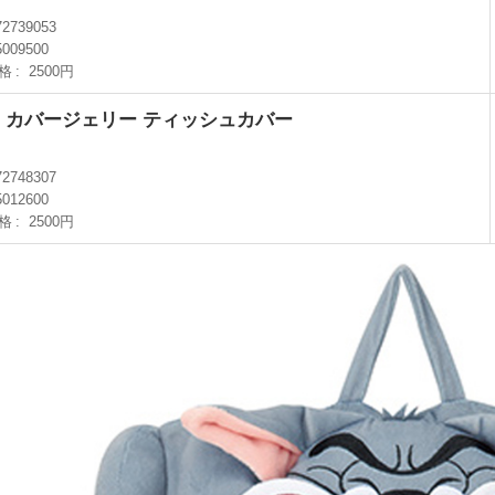
72739053
5009500
格
2500円
 カバージェリー ティッシュカバー
72748307
5012600
格
2500円