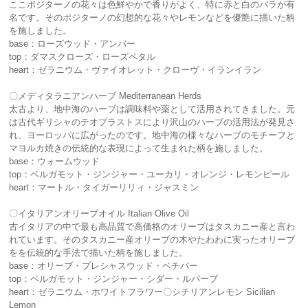
ここポジターノの花々は色鮮やかで香りがよく、特に赤と白のバラが有
名です。そのポジターノの幻想的な花々やレモンなどを優艶に描いた柄
を施しました。
base：ローズウッド・アンバー
top：ダマスクローズ・ローズペタル
heart：ゼラニウム・ヴァイオレット・クローヴ・イランイラン
〇メディタラニアンハーブ Mediterranean Herds
太古より、地中海のハーブは調味料や薬として活用されてきました。元
は古代ギリシャのテオプラストスにより沢山のハーブの活用法が発見さ
れ、ヨーロッパに広がったのです。地中海の様々なハーブのモチーフと
マヨルカ焼きの伝統的な表現によって生まれた柄を施しました。
base：ウォームウッド
top：ベルガモット・ジンジャー・ユーカリ・オレンジ・レモンピール
heart：マートル・タイガーリリィ・ジャスミン
〇イタリアンオリーブオイル Italian Olive Oil
古イタリアの中で最も高品質で高価格のオリーブはタスカニー産と言わ
れています。そのタスカニー産オリーブの木やたわわに実ったオリーブ
をを伝統的な手法で描いた柄を施しました。
base：オリーブ・プレシャスウッド・ベチバー
top：ベルガモット・ジンジャー・シダー・ルバーブ
heart：ゼラニウム・ホワイトフラワー〇シチリアンレモン Sicilian
Lemon