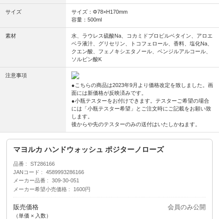
サイズ
サイズ：Φ78×H170mm
容量：500ml
素材
水、ラウレス硫酸Na、コカミドプロピルベタイン、アロエ
ベラ液汁、グリセリン、トコフェロール、香料、塩化Na、
クエン酸、フェノキシエタノール、ベンジルアルコール、
ソルビン酸K
注意事項
●こちらの商品は2023年9月より価格改定を致しました。画
面には新価格が反映済みです。
●小瓶テスターをお付けできます。テスターご希望の場合
には「小瓶テスター希望」とご注文時にご記載をお願い致
します。
後からや先のテスターのみの送付はいたしかねます。
マヨルカ ハンドウォッシュ ポジターノローズ
品番
ST286166
JANコード
4589993286166
メーカー品番
309-30-051
メーカー希望小売価格
1600円
販売価格
会員のみ公開
（単価 × 入数）