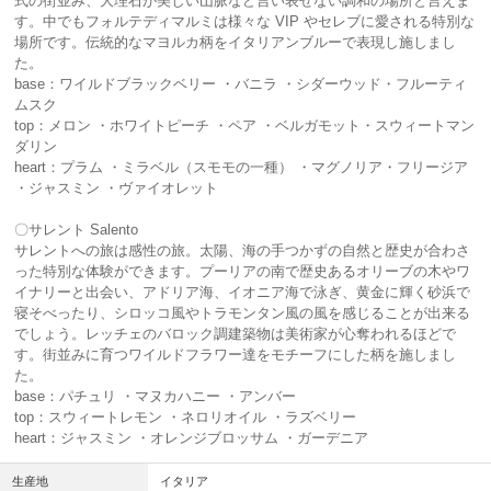
式の街並み、大理石が美しい山脈など言い表せない調和の場所と言えま
す。中でもフォルテディマルミは様々な VIP やセレブに愛される特別な
場所です。伝統的なマヨルカ柄をイタリアンブルーで表現し施しまし
た。
base：ワイルドブラックベリー ・バニラ ・シダーウッド・フルーティ
ムスク
top：メロン ・ホワイトピーチ ・ペア ・ベルガモット・スウィートマン
ダリン
heart：プラム ・ミラベル（スモモの一種） ・マグノリア・フリージア
・ジャスミン ・ヴァイオレット
〇サレント Salento
サレントへの旅は感性の旅。太陽、海の手つかずの自然と歴史が合わさ
った特別な体験ができます。プーリアの南で歴史あるオリーブの木やワ
イナリーと出会い、アドリア海、イオニア海で泳ぎ、黄金に輝く砂浜で
寝そべったり、シロッコ風やトラモンタン風の風を感じることが出来る
でしょう。レッチェのバロック調建築物は美術家が心奪われるほどで
す。街並みに育つワイルドフラワー達をモチーフにした柄を施しまし
た。
base：パチュリ ・マヌカハニー ・アンバー
top：スウィートレモン ・ネロリオイル ・ラズベリー
heart：ジャスミン ・オレンジブロッサム ・ガーデニア
生産地
イタリア