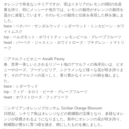
オレンジで有名なシチリアですが、実はイタリアのレモンの9割の生産
量を誇り、特にメッシーナ地方では、レモンの栽培がオレンジの栽培を
遥かに凌駕しています。そのレモンの栽培と伝統を表現した柄を施しま
した。
base：ベチバー・サンダルウッド・シダーウッド・トンカビーン・ホワ
イトムスク
top：ベルガモット・ホワイトティ・レモンピール・グレープフルーツ
heart：バーベナ・ジャスミン・ホワイトローズ・プチグレン・トマトリ
ーフ
〇アマルフィピオニー Amalfi Peony
春、世界一美しいとされるリゾート地のアマルフィの海岸沿いは、ピオ
ニーやローズ、ブーゲンビリア、シクラメンなど様々な花が咲き誇りま
す。そのアマルフィの花々しく、香り豊かなイメージの柄を施しまし
た。
base：シダーウッド
top：フィグ・ネロリ・ピーチ・グレープフルーツ
heart：ホワイトローズ・フィグリーフ
〇シチリアンオレンジブロッサム Sicilian Orange Blossom
15世紀、シチリア島はオレンジなどの柑橘類の宝庫となり、多様なオレ
ンジが収穫されるようになりました。島中にオレンジの花が咲き誇り、
柑橘類が豊かに育つ様を描き、柄にしたものを施しました。