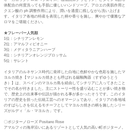
体配合の何度洗っても手肌に優しいハンドソープ。アロエの美肌作用と
クエン酸の ph 調整作用により、潤いを適度に残しながら洗い上げま
す。イタリア各地の特産を表現した柄や香りを施し、爽やかで優雅なア
ロマをご堪能ください。
★フレーバー人気順
1位：シチリアンレモン
2位：アマルフィピオニー
3位：メディタラニアンハーブ
4位：シチリアンオレンジブロッサム
5位：サレント
イタリアのルネサンス時代に発祥した白地に色鮮やかな色彩を施したマ
ヨルカ焼き【マジョルカ焼きとも呼ばれる錫釉陶器（すずゆうとう
き）】は、スペインのマヨルカ島を経由してシチリアに入ってきたこと
でその名が付きました。主にストーリー性を盛り込むことが多い焼き物
で、歴史上の出来事や伝説が描かれる事が多かったそうです。このイタ
リアの歴史を担った伝統工芸へのオマージュであり、イタリアの各地域
のすばらしさを伝えるモチーフとしてマヨルカ焼きの柄を施したシリー
ズがルディ「ル・マヨルカ」です。
〇ポジターノローズ Positano Rose
アマルフィの海岸沿いにあるリゾートとして人気の高い町ポジターノ。