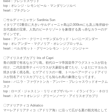
base：プレシャスウッド
top：オレンジ・レモンピール・マンダリンソルベ
heart：プチグレン
〇サルディーニャサン Sardinia Sun
イタリアで2番目に大きいサルディーニャ島は2,000kmにも及ぶ海岸線や
古代遺産の宝庫。人気のビーチリゾートを象徴する真っ赤なカラーのデ
ザインです。
base：アンバー・クリーミーサンダルウッド・レバニーズシダー
top：オレアンダー・マグノリア・オレンジブロッサム
heart：ベルガモット・グリーンレモン・シソ・ジンジャー
〇アイリスオブカプリ Iris of Capri
青の洞窟で有名なカプリ島。初代ローマ帝国皇帝アウグストゥスが目を
付け、二代目皇帝ティベリウスが大豪邸を建てたり、いまだにマヨルカ
焼きが多く残る島。ヒゲアイリスの一種、トールベアーディッドアイリ
スが別名アイリスカプリとしても知られ島の象徴となってます。
base：バニラ・ファヴァトンカ・アンバー・プレシャスウッドオークム
スク
top：ローズ・ジャスミン・リリィオブザバレー・イランイラン・ネロリ
heart：スイートオレンジ・グリーンノーツ・アイリスオブカプリ
〇アドリアティコ Adriatico
マーレアドリアティコ（アドリア海）に沿って広がる夏の観光地として