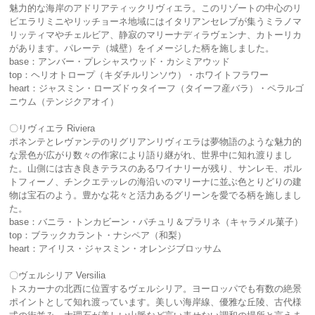
魅力的な海岸のアドリアティックリヴィエラ。このリゾートの中心のリ
ビエラリミニやリッチョーネ地域にはイタリアンセレブが集うミラノマ
リッティマやチェルビア、静寂のマリーナディラヴェンナ、カトーリカ
があります。パレーテ（城壁）をイメージした柄を施しました。
base：アンバー・プレシャスウッド・カシミアウッド
top：ヘリオトロープ（キダチルリンソウ）・ホワイトフラワー
heart：ジャスミン・ローズドゥタイーフ（タイーフ産バラ）・ペラルゴ
ニウム（テンジクアオイ）
〇リヴィエラ Riviera
ポネンテとレヴァンテのリグリアンリヴィエラは夢物語のような魅力的
な景色が広がり数々の作家により語り継がれ、世界中に知れ渡りまし
た。山側には古き良きテラスのあるワイナリーが残り、サンレモ、ポル
トフィーノ、チンクエテッレの海沿いのマリーナに並ぶ色とりどりの建
物は宝石のよう。豊かな花々と活力あるグリーンを愛でる柄を施しまし
た。
base：バニラ・トンカビーン・パチュリ＆プラリネ（キャラメル菓子）
top：ブラックカラント・ナシペア（和梨）
heart：アイリス・ジャスミン・オレンジブロッサム
〇ヴェルシリア Versilia
トスカーナの北西に位置するヴェルシリア。ヨーロッパでも有数の絶景
ポイントとして知れ渡っています。美しい海岸線、優雅な丘陵、古代様