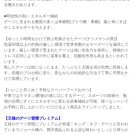
る働きがあります。
■即効性の高い エネルギー補給
デーツに含まれる糖質の多くは単糖類(ブドウ糖・果糖)。脳と体にすば
やくエネルギーを与えます。
【ゆっくり時間をかけて樹上乾燥させたデーツ(ナツメヤシの実)】
気温50度以上の灼熱の厳しい環境で世界有数のセヤーデーツを栽培して
います。厳しい環境で育まれたデーツは強い生命力を保持し、植物のス
トレス応対により実の中に栄養を蓄え、抗酸化作用も高まるといわれて
います。
熟したデーツは枝になったまま、たっぷりと太陽を浴び自然に乾燥しま
す。収穫のプロが樹に登り、昔ながらの伝統的な方法で丁寧に手間をか
けて収穫しています。
【いいこと尽くめ！手軽なスーパーフードおやつ】
中東ではラマダン(断食)の後に口にするデーツ。スポーツの前後や、勉
強の合間にすぐにエネルギーに変わる栄養補給が可能。様々なシーンで
お手軽に召し上がっていただけるよう商品をラインナップしました。
【王様のデーツ習慣プレミアム】
王様のデーツ習慣にプレミアムが登場！キング・オブ・デーツと言われ
ているマジョール種の、贅沢感あふれる上品な味わいとしっとり滑らか