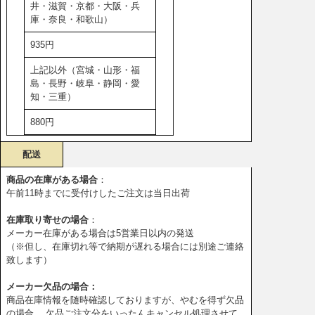
井・滋賀・京都・大阪・兵
庫・奈良・和歌山）
935円
上記以外（宮城・山形・福
島・長野・岐阜・静岡・愛
知・三重）
880円
配送
商品の在庫がある場合
：
午前11時までに受付けしたご注文は当日出荷
在庫取り寄せの場合
：
メーカー在庫がある場合は5営業日以内の発送
（※但し、在庫切れ等で納期が遅れる場合には別途ご連絡
致します）
メーカー欠品の場合：
商品在庫情報を随時確認しておりますが、やむを得ず欠品
の場合、 欠品ご注文分をいったんキャンセル処理させて