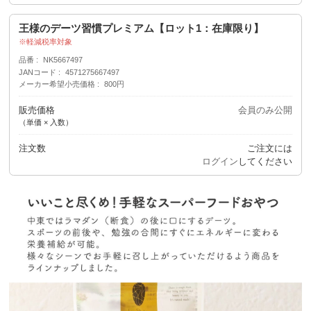
王様のデーツ習慣プレミアム【ロット1：在庫限り】
軽減税率対象
品番
NK5667497
JANコード
4571275667497
メーカー希望小売価格
800円
販売価格
会員のみ公開
（単価 × 入数）
注文数
ご注文には
ログイン
してください