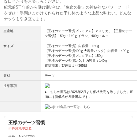
な口当たりをお楽しみください。
紀元前5千年前から受け継がれた「生命の樹」の神秘的なパワーフード
をぜひ！手間ひまかけて作られた干し柿のような上品な味わい。どんな
ナッツも引き立ちます。
生産地
【王様のデーツ習慣プレミアム】アメリカ、【王様のデー
ツ習慣】150g・140ｇイラン、400gトルコ
サイズ
【王様のデーツ習慣】内容量：150g
【王様のデーツ習慣400ｇ大容量パック】内容量：400ｇ
【王様のデーツ習慣プレミアム】150g
【王様のデーツ習慣140g】内容量：140ｇ
賞味期限：製造日より365日
素材
デーツ
注意事項
●こちらの商品は2026年2月より価格改定を致しました。画
面には新価格が反映済みです。
食品の一覧はこちら
王様のデーツ習慣
軽減税率対象
品番
NK667206