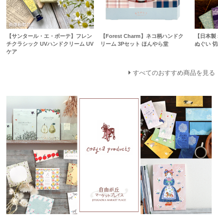
【サンタール・エ・ボーテ】フレン
【Forest Charm】ネコ柄ハンドク
【日本製 
チクラシック UVハンドクリーム UV
リーム 3Pセット ほんやら堂
ぬぐい 切
ケア
すべてのおすすめ商品を見る