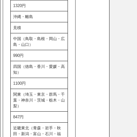
1320円
沖縄・離島
見積
中国（鳥取・島根・岡山・広
島・山口）
990円
四国（徳島・香川・愛媛・高
知）
1100円
関東（埼玉・東京・群馬・千
葉・神奈川・茨城・栃木・山
梨）
847円
近畿東北（青森・岩手・秋
田・新潟・富山・石川・福