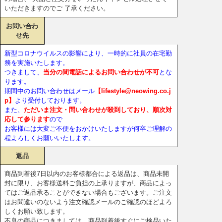
いただきますのでご 了承ください。
お問い合わ
せ先
新型コロナウイルスの影響により、一時的に社員の在宅勤
務を実施いたします。
つきまして、
当分の間電話によるお問い合わせが不可
とな
ります。
期間中のお問い合わせはメール
【lifestyle@neowing.co.j
p】
より受付しております。
また、
ただいま注文・問い合わせが殺到しており、順次対
応して参ります
ので
お客様には大変ご不便をおかけいたしますが何卒ご理解の
程よろしくお願いいたします。
返品
商品到着後7日以内のお客様都合による返品は、商品未開
封に限り、お客様送料ご負担の上承りますが、商品によっ
てはご返品承ることができない場合もございます。ご注文
はお間違いのないよう注文確認メールのご確認のほどよろ
しくお願い致します。
不良の商品につきましては、商品到着後すぐにご検品いた