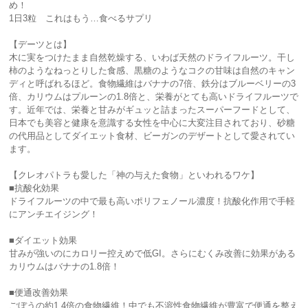
め！
1日3粒 これはもう…食べるサプリ
【デーツとは】
木に実をつけたまま自然乾燥する、いわば天然のドライフルーツ。干し
柿のようなねっとりした食感、黒糖のようなコクの甘味は自然のキャン
ディと呼ばれるほど。食物繊維はバナナの7倍、鉄分はブルーベリーの3
倍、カリウムはプルーンの1.8倍と、栄養がとても高いドライフルーツで
す。近年では、栄養と甘みがギュッと詰まったスーパーフードとして、
日本でも美容と健康を意識する女性を中心に大変注目されており、砂糖
の代用品としてダイエット食材、ビーガンのデザートとして愛されてい
ます。
【クレオパトラも愛した「神の与えた食物」といわれるワケ】
■抗酸化効果
ドライフルーツの中で最も高いポリフェノール濃度！抗酸化作用で手軽
にアンチエイジング！
■ダイエット効果
甘みが強いのにカロリー控えめで低GI。さらにむくみ改善に効果がある
カリウムはバナナの1.8倍！
■便通改善効果
ごぼうの約1.4倍の食物繊維！中でも不溶性食物繊維が豊富で便通を整え