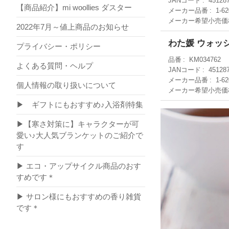
JANコード
45128
【商品紹介】mi woollies ダスター
メーカー品番
1-6
メーカー希望小売価
2022年7月～値上商品のお知らせ
わた媛 ウォッ
プライバシー・ポリシー
品番
KM034762
よくある質問・ヘルプ
JANコード
45128
メーカー品番
1-6
個人情報の取り扱いについて
メーカー希望小売価
▶ ギフトにもおすすめ♪入浴剤特集
▶【寒さ対策に】キャラクターが可
愛い♪大人気ブランケットのご紹介で
す
▶ エコ・アップサイクル商品のおす
すめです＊
▶ サロン様にもおすすめの香り雑貨
です＊