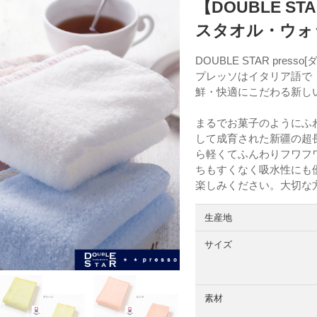
【DOUBLE S
スタオル・ウォ
DOUBLE STAR pres
プレッソはイタリア語で
鮮・快適にこだわる新し
まるでお菓子のようにふ
して成育された新疆の超
ら軽くてふんわりフワフ
ちもすくなく吸水性にも
楽しみください。大切な
生産地
サイズ
素材