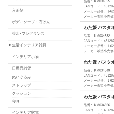
品番
KM034625
JANコード
45128
入浴剤
メーカー品番
1-62
メーカー希望小売価
ボディソープ・石けん
わた媛 バスタ
香水･フレグランス
品番
KM034632
JANコード
45128
▶生活インテリア雑貨
メーカー品番
1-62
メーカー希望小売価
インテリア小物
わた媛 バスタ
日用品雑貨
品番
KM034649
JANコード
45128
ぬいぐるみ
メーカー品番
1-62
ストラップ
メーカー希望小売価
クッション
わた媛 バスタ
寝具
品番
KM034656
JANコード
45128
インテリア家電