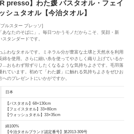
TAR presso】わた媛 バスタオル・フェイ
ッシュタオル【今治タオル】
so[ダブルスター プレッソ]
「あなたのそばに」。毎日つかうモノだからこそ、笑顔・新
いスタンダードです。
わふわなタオルです。ミネラル分が豊富な土壌と天然水を利用
長綿を使用。さらに細い糸を使ってやさしく織り上げているか
ワ…おもわず頬ずりしたくなるような気持ちよさです。毛羽落
優れています。初めて「わた媛」に触れる気持ちよさをぜひお
方へのプレゼントにいかがですか。
日本
【バスタオル】68×130cm
【フェイスタオル】33×80cm
【ウォッシュタオル】33×35cm
綿100%
【今治タオルブランド認定番号】第2013-309号