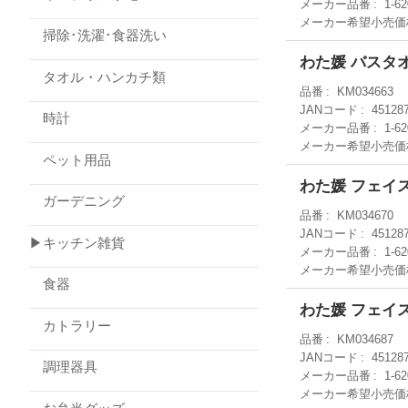
メーカー品番
1-6
メーカー希望小売価
掃除･洗濯･食器洗い
わた媛 バスタ
タオル・ハンカチ類
品番
KM034663
JANコード
45128
時計
メーカー品番
1-6
メーカー希望小売価
ペット用品
わた媛 フェイ
ガーデニング
品番
KM034670
JANコード
45128
▶キッチン雑貨
メーカー品番
1-62
メーカー希望小売価
食器
わた媛 フェイ
カトラリー
品番
KM034687
JANコード
45128
調理器具
メーカー品番
1-6
メーカー希望小売価