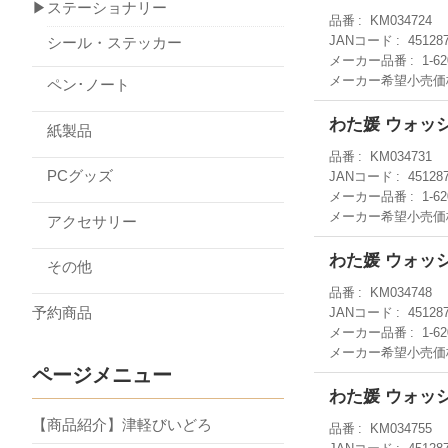
▶ステーショナリー
品番
KM034724
JANコード
45128
シール・ステッカー
メーカー品番
1-62
メーカー希望小売価
ペン･ノート
わた媛 ウォッ
紙製品
品番
KM034731
PCグッズ
JANコード
45128
メーカー品番
1-6
メーカー希望小売価
アクセサリー
わた媛 ウォッ
その他
品番
KM034748
予約商品
JANコード
45128
メーカー品番
1-62
メーカー希望小売価
ページメニュー
わた媛 ウォッ
【商品紹介】津軽びいどろ
品番
KM034755