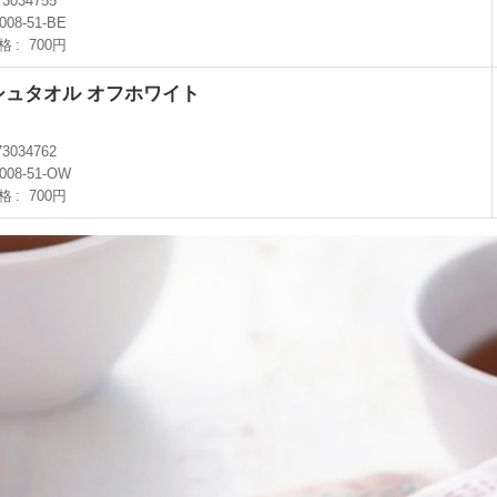
73034755
2008-51-BE
格
700円
シュタオル オフホワイト
73034762
2008-51-OW
格
700円