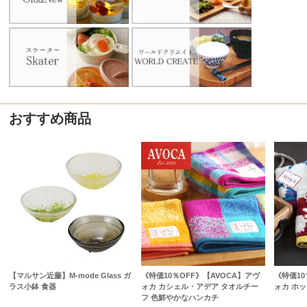
おすすめ商品
【マルサン近藤】M-mode Glass ガ
《特価10％OFF》【AVOCA】アヴ
《特価10
ラス小鉢 食器
ォカ カシェル・アデア タオルチー
ォカ ホ
フ 色鮮やかなハンカチ