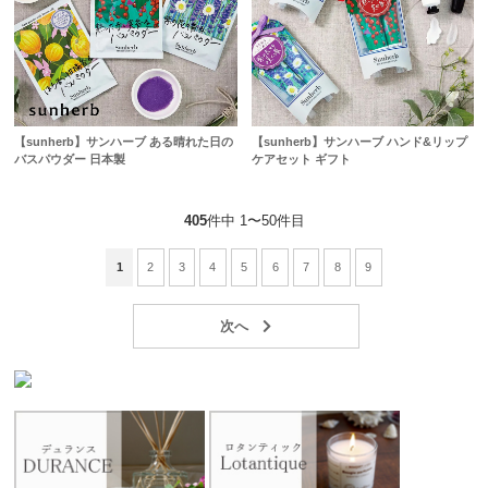
【sunherb】サンハーブ ある晴れた日の
【sunherb】サンハーブ ハンド&リップ
バスパウダー 日本製
ケアセット ギフト
405
件中 1〜50件目
1
2
3
4
5
6
7
8
9