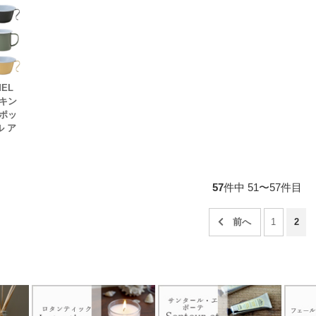
EL
キン
ポッ
ル ア
57
件中 51〜57件目
1
2