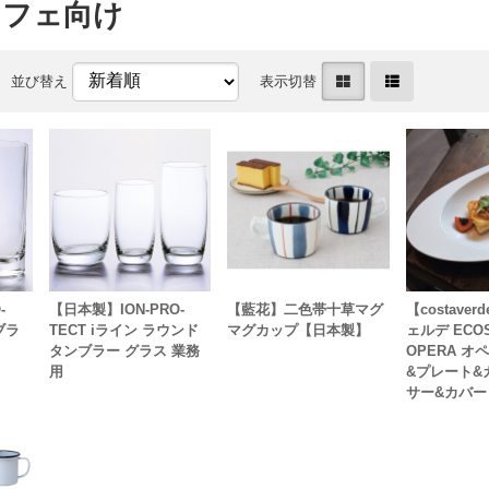
カフェ向け
並び替え
表示切替
-
【日本製】ION-PRO-
【藍花】二色帯十草マグ
【costave
ブラ
TECT iライン ラウンド
マグカップ【日本製】
ェルデ ECO
タンブラー グラス 業務
OPERA オ
用
&プレート&
サー&カバー