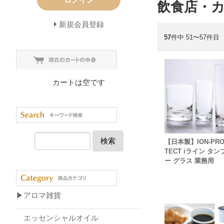
飲食店・
新規会員登録
57
件中 51〜57件目
カートは空です
検索
【日本製】ION-PRO
TECT iライン タン
ー グラス 業務用
▶アロマ雑貨
エッセンシャルオイル