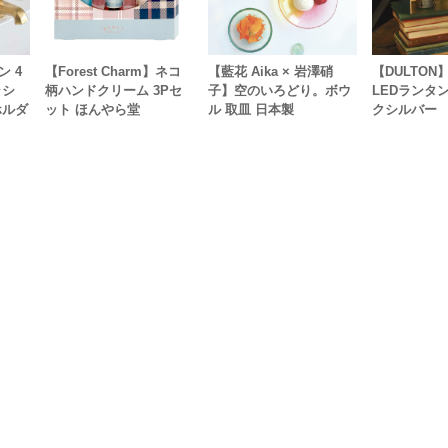
ン 4
【Forest Charm】ネコ
【藍花 Aika × 岩澤硝
【DULTO
ラシ
柄ハンドクリーム 3Pセ
子】空のいろどり。ボウ
LEDランタ
ホルダ
ット ほんやら堂
ル 取皿 日本製
クシルバー