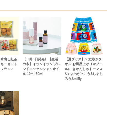
】水出し紅茶
《10月1日発売》【生活
【夏グッズ】50丈巻きタ
ッキーセット
の木】イランイラン ブレ
オル お風呂上がりやプー
・フランス
ンドエッセンシャルオイ
ルに きかんしゃトーマス
ル 10ml 30ml
&くまのがっこう&しまじ
ろう&miffy