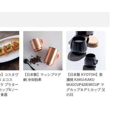
rde】コスタヴ
【日本製】マッシブマグ
【日本製 KYOTOH】美
S エコス
銅 冷却効果
濃焼 KAKU-KAKU
ペラ プラター
MUGCUP&DEMICUP マ
カップ&ソー
グカップ＆デミカップ 父
 食器
の日