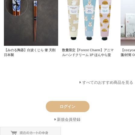
【みのる陶器】白波くじら 箸 天削
数量限定【Forest Charm】アニマ
【cozyc
日本製
ルハンドクリーム 1P ほんやら堂
箋/封筒 O
すべてのおすすめ商品を見る
ログイン
新規会員登録