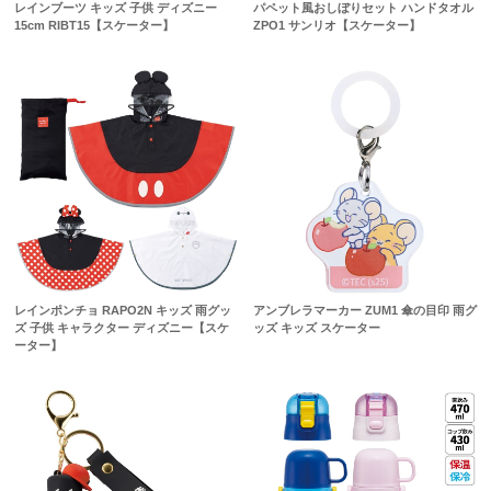
レインブーツ キッズ 子供 ディズニー
パペット風おしぼりセット ハンドタオル
15cm RIBT15【スケーター】
ZPO1 サンリオ【スケーター】
レインポンチョ RAPO2N キッズ 雨グッ
アンブレラマーカー ZUM1 傘の目印 雨グ
ズ 子供 キャラクター ディズニー【スケ
ッズ キッズ スケーター
ーター】