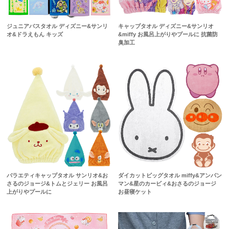
ジュニアバスタオル ディズニー&サンリ
キャップタオル ディズニー&サンリオ
オ&ドラえもん キッズ
&miffy お風呂上がりやプールに 抗菌防
臭加工
バラエティキャップタオル サンリオ&お
ダイカットビッグタオル miffy&アンパン
さるのジョージ&トムとジェリー お風呂
マン&星のカービィ&おさるのジョージ
上がりやプールに
お昼寝ケット