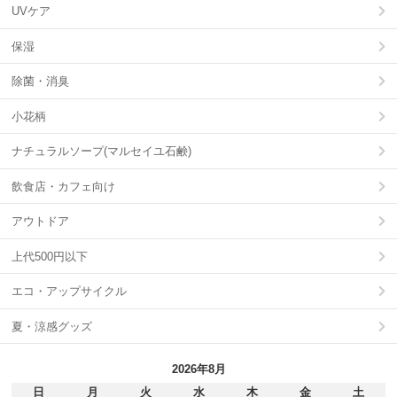
UVケア
保湿
除菌・消臭
小花柄
ナチュラルソープ(マルセイユ石鹸)
飲食店・カフェ向け
アウトドア
上代500円以下
エコ・アップサイクル
夏・涼感グッズ
2026年8月
日
月
火
水
木
金
土