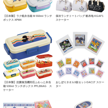
【日本製】ラク軽弁当箱 M 550ml ランチ
保冷ランチトートバッグ 帆布地 KGAF1
ボックス XPM4
スケーター
【日本製】抗菌食洗機対応ふわっと弁当
おしぼりタオル3枚セットOAC1T スケー
箱 530ml ランチボックス PFLB6AG ス
ター
ケーター