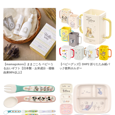
【mamagokoro】ままごころ ベビーう
【ベビーグッズ】DHP2 折りたたみ紙パ
るおいギフト【日本製・お米成分・植物
ック飲料ホルダー
由来98%以上】