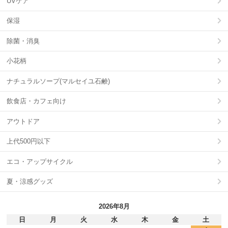
UVケア
保湿
除菌・消臭
小花柄
ナチュラルソープ(マルセイユ石鹸)
飲食店・カフェ向け
アウトドア
上代500円以下
エコ・アップサイクル
夏・涼感グッズ
2026年8月
日
月
火
水
木
金
土