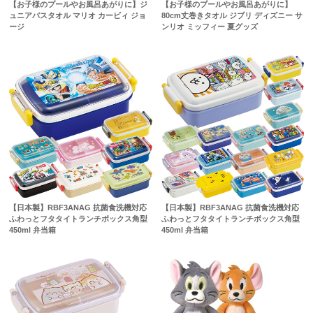
【お子様のプールやお風呂あがりに】ジ
【お子様のプールやお風呂あがりに】
ュニアバスタオル マリオ カービィ ジョ
80cm丈巻きタオル ジブリ ディズニー サ
ージ
ンリオ ミッフィー 夏グッズ
【日本製】RBF3ANAG 抗菌食洗機対応
【日本製】RBF3ANAG 抗菌食洗機対応
ふわっとフタタイトランチボックス角型
ふわっとフタタイトランチボックス角型
450ml 弁当箱
450ml 弁当箱