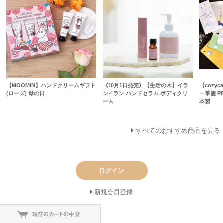
【MOOMIN】ハンドクリームギフト
《10月1日発売》【生活の木】イラ
【cozyca
(ローズ) 母の日
ンイラン ハンドセラム ボディクリ
一筆箋 PE
ーム
本製
すべてのおすすめ商品を見る
ログイン
新規会員登録