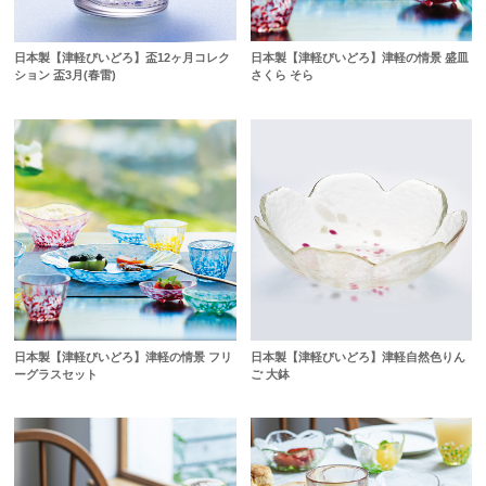
日本製【津軽びいどろ】津軽の情景 盛皿
日本製【津軽びいどろ】盃12ヶ月コレク
さくら そら
ション 盃3月(春雷)
日本製【津軽びいどろ】津軽の情景 フリ
日本製【津軽びいどろ】津軽自然色りん
ーグラスセット
ご 大鉢