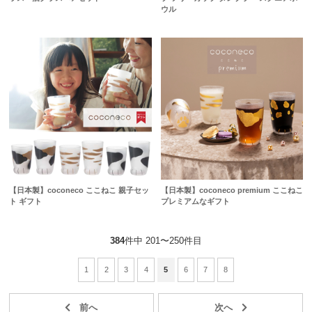
ウル
【日本製】coconeco ここねこ 親子セッ
【日本製】coconeco premium ここねこ
ト ギフト
プレミアムなギフト
384
件中 201〜250件目
1
2
3
4
5
6
7
8