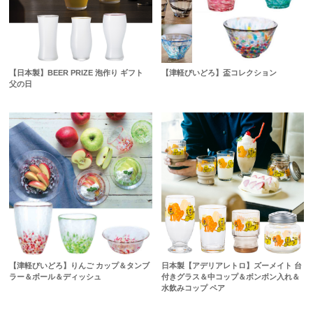
【日本製】BEER PRIZE 泡作り ギフト
【津軽びいどろ】盃コレクション
父の日
【津軽びいどろ】りんご カップ＆タンブ
日本製【アデリアレトロ】ズーメイト 台
ラー＆ボール＆ディッシュ
付きグラス＆中コップ＆ボンボン入れ＆
水飲みコップ ペア