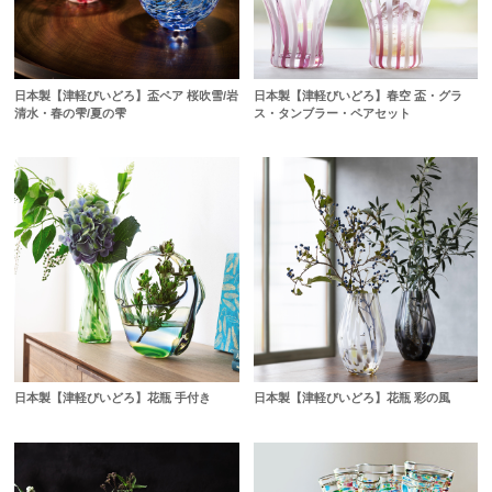
日本製【津軽びいどろ】盃ペア 桜吹雪/岩
日本製【津軽びいどろ】春空 盃・グラ
清水・春の雫/夏の雫
ス・タンブラー・ペアセット
日本製【津軽びいどろ】花瓶 手付き
日本製【津軽びいどろ】花瓶 彩の風