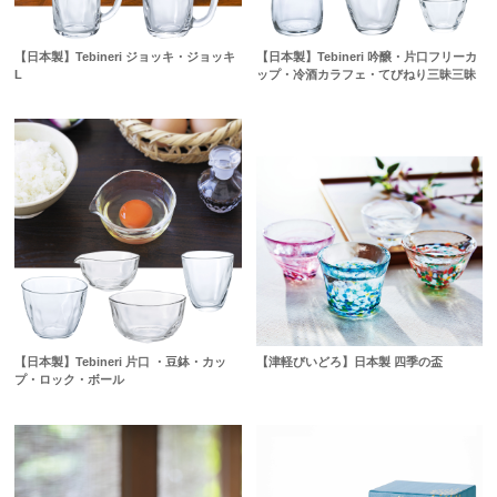
【日本製】Tebineri ジョッキ・ジョッキ
【日本製】Tebineri 吟醸・片口フリーカ
L
ップ・冷酒カラフェ・てびねり三昧三昧
【日本製】Tebineri 片口 ・豆鉢・カッ
【津軽びいどろ】日本製 四季の盃
プ・ロック・ボール