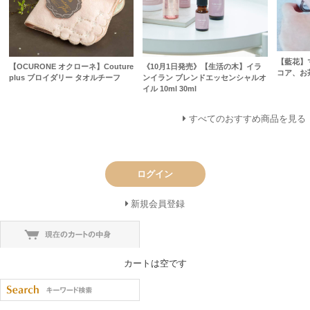
【藍花】
【OCURONE オクローネ】Couture
《10月1日発売》【生活の木】イラ
コア、お
plus ブロイダリー タオルチーフ
ンイラン ブレンドエッセンシャルオ
イル 10ml 30ml
すべてのおすすめ商品を見る
ログイン
新規会員登録
カートは空です