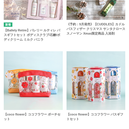
《予約：9月発売》【CUDDLES】カドル
バスフィザー クリスマス サンタクロース
【Ballely Retire】バレリー ルティレ バ
スノーマン Xmas限定商品 入浴剤
スギフトセット ボディスクラブ/石鹸/ボ
ディクリーム ミルク バニラ
【coco flower】ココフラワー ポーチセ
【coco flower】ココフラワー バスギフ
ット
トセット