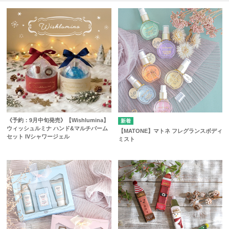
《予約：9月中旬発売》【Wishlumina】
ウィッシュルミナ ハンド&マルチバーム
【MATONE】マトネ フレグランスボディ
セット IVシャワージェル
ミスト