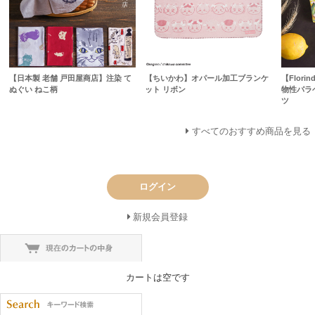
【日本製 老舗 戸田屋商店】注染 て
【ちいかわ】オパール加工ブランケ
【Flor
ぬぐい ねこ柄
ット リボン
物性パラ
ツ
すべてのおすすめ商品を見る
ログイン
新規会員登録
カートは空です