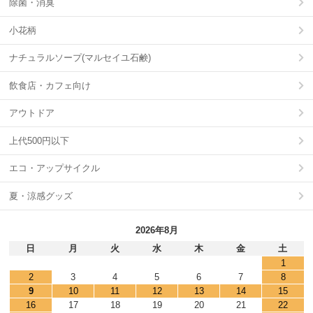
除菌・消臭
小花柄
ナチュラルソープ(マルセイユ石鹸)
飲食店・カフェ向け
アウトドア
上代500円以下
エコ・アップサイクル
夏・涼感グッズ
2026年8月
日
月
火
水
木
金
土
1
2
3
4
5
6
7
8
9
10
11
12
13
14
15
16
17
18
19
20
21
22