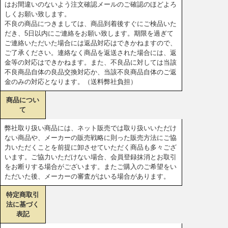
はお間違いのないよう注文確認メールのご確認のほどよろ
しくお願い致します。
不良の商品につきましては、商品到着後すぐにご検品いた
だき、5日以内にご連絡をお願い致します。期限を過ぎて
ご連絡いただいた場合には返品対応はできかねますので、
ご了承ください。連絡なく商品を返送された場合には、返
金等の対応はできかねます。また、不良品に対しては当該
不良商品自体の良品交換対応か、当該不良商品自体のご返
金のみの対応となります。（送料弊社負担）
商品につい
て
弊社取り扱い商品には、ネット販売では取り扱いいただけ
ない商品や、メーカーの販売戦略に則った販売方法にご協
力いただくことを前提に卸させていただく商品も多々ござ
います。ご協力いただけない場合、会員登録抹消とお取引
をお断りする場合がございます。またご購入のご希望をい
ただいた後、メーカーの審査がはいる場合があります。
特定商取引
法に基づく
表記