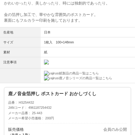
かわいかったり、美しかったり、時には独創的であったり。
金の箔押し加工で、華やかな雰囲気のポストカード。
裏面にもフルカラー印刷を施しております。
生産地
日本
サイズ
1枚入 100×148mm
素材
紙
注意事項
紙製品の商品一覧はこちら
鹿ノ音シリーズの商品一覧はこちら
鹿ノ音金箔押し ポストカード おかしづくし
品番
HS254432
JANコード
4961187254432
メーカー品番
25-443
メーカー希望小売価格
200円
販売価格
会員のみ公開
（単価 × 入数）