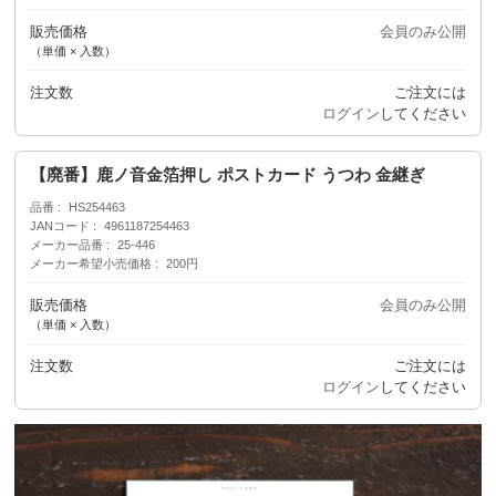
販売価格
会員のみ公開
（単価 × 入数）
注文数
ご注文には
ログイン
してください
【廃番】鹿ノ音金箔押し ポストカード うつわ 金継ぎ
品番
HS254463
JANコード
4961187254463
メーカー品番
25-446
メーカー希望小売価格
200円
販売価格
会員のみ公開
（単価 × 入数）
注文数
ご注文には
ログイン
してください