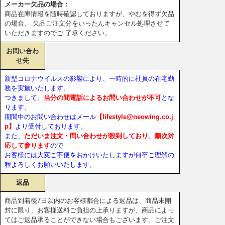
メーカー欠品の場合：
商品在庫情報を随時確認しておりますが、やむを得ず欠品
の場合、 欠品ご注文分をいったんキャンセル処理させて
いただきますのでご 了承ください。
お問い合わ
せ先
新型コロナウイルスの影響により、一時的に社員の在宅勤
務を実施いたします。
つきまして、
当分の間電話によるお問い合わせが不可
とな
ります。
期間中のお問い合わせはメール
【lifestyle@neowing.co.j
p】
より受付しております。
また、
ただいま注文・問い合わせが殺到しており、順次対
応して参ります
ので
お客様には大変ご不便をおかけいたしますが何卒ご理解の
程よろしくお願いいたします。
返品
商品到着後7日以内のお客様都合による返品は、商品未開
封に限り、お客様送料ご負担の上承りますが、商品によっ
てはご返品承ることができない場合もございます。ご注文