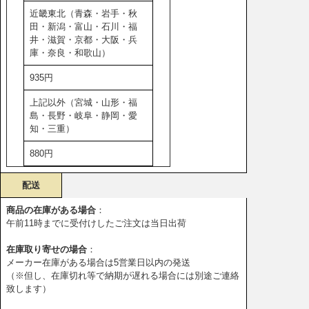
近畿東北（青森・岩手・秋
田・新潟・富山・石川・福
井・滋賀・京都・大阪・兵
庫・奈良・和歌山）
935円
上記以外（宮城・山形・福
島・長野・岐阜・静岡・愛
知・三重）
880円
配送
商品の在庫がある場合
：
午前11時までに受付けしたご注文は当日出荷
在庫取り寄せの場合
：
メーカー在庫がある場合は5営業日以内の発送
（※但し、在庫切れ等で納期が遅れる場合には別途ご連絡
致します）