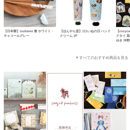
【日本製】tsubame 箸 ホワイト・
【ほんやら堂】111いぬの日 ハンド
【cozyc
チャコールグレー
クリーム 1P
クタイ 高
ゆき 沖野
すべてのおすすめ商品を見る