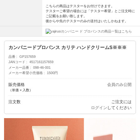
こちらの商品はテスターをお付けできます。
テスターご希望の場合には「テスター希望」とご注文時に
ご記載をお願い致します。
後からや先のテスターのみの送付はいたしかねます。
カンパニー ド プロバンスの商品一覧はこちら
カンパニードプロバンス カリテ ハンドクリームS※※※
品番
GP157659
JANコード
4517161157659
メーカー品番
098-46-001
メーカー希望小売価格
1500円
販売価格
会員のみ公開
（単価 × 入数）
注文数
ご注文には
ログイン
してください