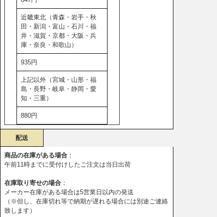
近畿東北（青森・岩手・秋
田・新潟・富山・石川・福
井・滋賀・京都・大阪・兵
庫・奈良・和歌山）
935円
上記以外（宮城・山形・福
島・長野・岐阜・静岡・愛
知・三重）
880円
配送
商品の在庫がある場合
：
午前11時までに受付けしたご注文は当日出荷
在庫取り寄せの場合
：
メーカー在庫がある場合は5営業日以内の発送
（※但し、在庫切れ等で納期が遅れる場合には別途ご連絡
致します）