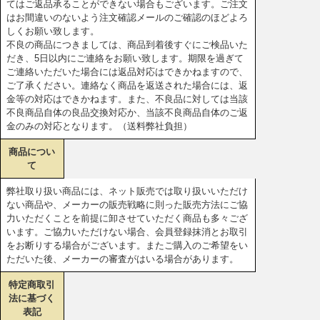
てはご返品承ることができない場合もございます。ご注文
はお間違いのないよう注文確認メールのご確認のほどよろ
しくお願い致します。
不良の商品につきましては、商品到着後すぐにご検品いた
だき、5日以内にご連絡をお願い致します。期限を過ぎて
ご連絡いただいた場合には返品対応はできかねますので、
ご了承ください。連絡なく商品を返送された場合には、返
金等の対応はできかねます。また、不良品に対しては当該
不良商品自体の良品交換対応か、当該不良商品自体のご返
金のみの対応となります。（送料弊社負担）
商品につい
て
弊社取り扱い商品には、ネット販売では取り扱いいただけ
ない商品や、メーカーの販売戦略に則った販売方法にご協
力いただくことを前提に卸させていただく商品も多々ござ
います。ご協力いただけない場合、会員登録抹消とお取引
をお断りする場合がございます。またご購入のご希望をい
ただいた後、メーカーの審査がはいる場合があります。
特定商取引
法に基づく
表記