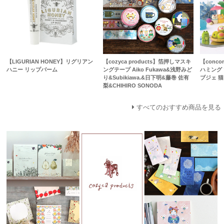
【LIGURIAN HONEY】リグリアン
【cozyca products】箔押しマスキ
【conc
ハニー リップバーム
ングテープ Aiko Fukawa&浅野みど
ハミング 
り&Subikiawa.&日下明&藤巻 佐有
ブジェ 猫
梨&CHIHIRO SONODA
すべてのおすすめ商品を見る