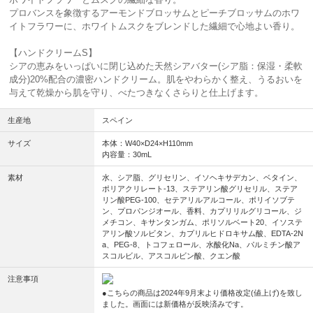
プロバンスを象徴するアーモンドブロッサムとピーチブロッサムのホワ
イトフラワーに、ホワイトムスクをブレンドした繊細で心地よい香り。
【ハンドクリームS】
シアの恵みをいっぱいに閉じ込めた天然シアバター(シア脂：保湿・柔軟
成分)20%配合の濃密ハンドクリーム。肌をやわらかく整え、うるおいを
与えて乾燥から肌を守り、べたつきなくさらりと仕上げます。
生産地
スペイン
サイズ
本体：W40×D24×H110mm
内容量：30mL
素材
水、シア脂、グリセリン、イソヘキサデカン、ベタイン、
ポリアクリレート-13、ステアリン酸グリセリル、ステア
リン酸PEG-100、セテアリルアルコール、ポリイソブテ
ン、プロパンジオール、香料、カプリリルグリコール、ジ
メチコン、キサンタンガム、ポリソルベート20、イソステ
アリン酸ソルビタン、カプリルヒドロキサム酸、EDTA-2N
a、PEG-8、トコフェロール、水酸化Na、パルミチン酸ア
スコルビル、アスコルビン酸、クエン酸
注意事項
●こちらの商品は2024年9月末より価格改定(値上げ)を致し
ました。画面には新価格が反映済みです。