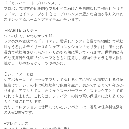
ド『カンパニー ド プロバンス』。
プロバンス地方の伝統的なマルセイユ石けんを再解釈して作られたリキ
ッドマルセイユソープを中心に、プロバンスの豊かな自然を取り入れた
スキンケア＆ホームケアアイテムが揃います。
～KARITE カリテ～
シアの力で、やわらかツヤ肌に
シアの木を意味する『カリテ』。厳選したシアと良質な植物成分で乾燥
肌をうるおすデイリースキンケアコレクション「カリテ」は、優れた保
湿力で乾燥肌をやわらかくハリのある肌に導いてくれます。世界的に有
名な皮膚科学化粧品グループとともに開発し、植物のチカラを最大限に
活かし、肌やわらかく、ツヤやかに。
◯シアバターとは
シアバターは、西～中央アフリカで採れるシアの実から精製される植物
性脂です。シアの木は乾燥地帯で数百年生き、実ができるまで15年かか
ります。アフリカでは、古くからスーパーフード、スキンケアとして使
われてきました。これらは、シアバターの持つ高い保湿力により多くの
人々に愛されています。
カリテコレクションに使用しているシアバターは、溶剤や保存料無添加
の天然100%です。
■フレグランス
ホワイトフラワーとムスクの繊細な香り。