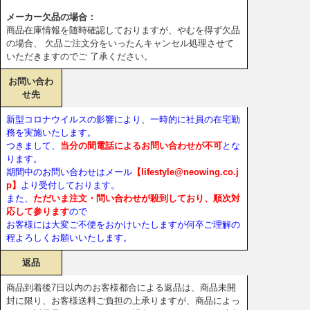
メーカー欠品の場合：
商品在庫情報を随時確認しておりますが、やむを得ず欠品
の場合、 欠品ご注文分をいったんキャンセル処理させて
いただきますのでご 了承ください。
お問い合わ
せ先
新型コロナウイルスの影響により、一時的に社員の在宅勤
務を実施いたします。
つきまして、
当分の間電話によるお問い合わせが不可
とな
ります。
期間中のお問い合わせはメール
【lifestyle@neowing.co.j
p】
より受付しております。
また、
ただいま注文・問い合わせが殺到しており、順次対
応して参ります
ので
お客様には大変ご不便をおかけいたしますが何卒ご理解の
程よろしくお願いいたします。
返品
商品到着後7日以内のお客様都合による返品は、商品未開
封に限り、お客様送料ご負担の上承りますが、商品によっ