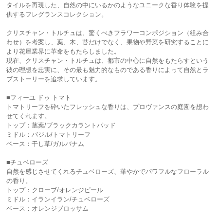
タイルを再現した、自然の中にいるかのようなユニークな香り体験を提
供するフレグランスコレクション。
クリスチャン・トルチュは、驚くべきフラワーコンポジション（組み合
わせ）を考案し、葉、木、苔だけでなく、果物や野菜を研究することに
より花屋業界に革命をもたらしました。
現在、クリスチャン・トルチュは、都市の中心に自然をもたらすという
彼の理想を忠実に、その最も魅力的なものである香りによって自然とラ
ブストーリーを追求しています。
■フィーユ ドゥ トマト
トマトリーフを砕いたフレッシュな香りは、プロヴァンスの庭園を想わ
せてくれます。
トップ：茎葉/ブラックカラントパッド
ミドル：バジル/トマトリーフ
ベース：干し草/ガルバナム
■チュベローズ
自然を感じさせてくれるチュベローズ、華やかでパワフルなフローラル
の香り。
トップ：クローブ/オレンジピール
ミドル：イランイラン/チュベローズ
ベース：オレンジブロッサム