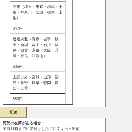
関東（埼玉・東京・群馬・千
葉・神奈川・茨城・栃木・山
梨）
847円
近畿東北（青森・岩手・秋
田・新潟・富山・石川・福
井・滋賀・京都・大阪・兵
庫・奈良・和歌山）
935円
上記以外（宮城・山形・福
島・長野・岐阜・静岡・愛
知・三重）
880円
配送
商品の在庫がある場合
：
午前11時までに受付けしたご注文は当日出荷