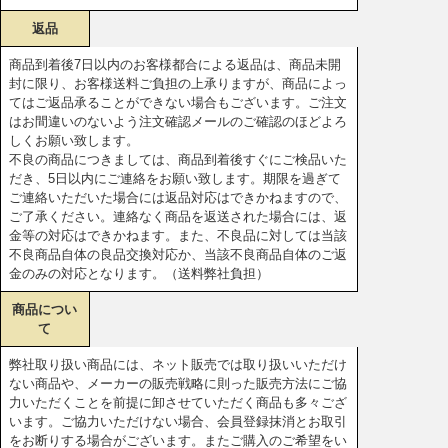
返品
商品到着後7日以内のお客様都合による返品は、商品未開
封に限り、お客様送料ご負担の上承りますが、商品によっ
てはご返品承ることができない場合もございます。ご注文
はお間違いのないよう注文確認メールのご確認のほどよろ
しくお願い致します。
不良の商品につきましては、商品到着後すぐにご検品いた
だき、5日以内にご連絡をお願い致します。期限を過ぎて
ご連絡いただいた場合には返品対応はできかねますので、
ご了承ください。連絡なく商品を返送された場合には、返
金等の対応はできかねます。また、不良品に対しては当該
不良商品自体の良品交換対応か、当該不良商品自体のご返
金のみの対応となります。（送料弊社負担）
商品につい
て
弊社取り扱い商品には、ネット販売では取り扱いいただけ
ない商品や、メーカーの販売戦略に則った販売方法にご協
力いただくことを前提に卸させていただく商品も多々ござ
います。ご協力いただけない場合、会員登録抹消とお取引
をお断りする場合がございます。またご購入のご希望をい