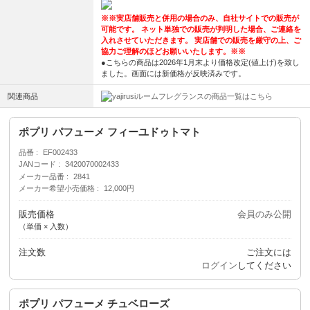
※※実店舗販売と併用の場合のみ、自社サイトでの販売が
可能です。 ネット単独での販売が判明した場合、ご連絡を
入れさせていただきます。 実店舗での販売を厳守の上、ご
協力ご理解のほどお願いいたします。※※
●こちらの商品は2026年1月末より価格改定(値上げ)を致し
ました。画面には新価格が反映済みです。
関連商品
ルームフレグランスの商品一覧はこちら
ポプリ パフューメ フィーユドゥトマト
品番
EF002433
JANコード
3420070002433
メーカー品番
2841
メーカー希望小売価格
12,000円
販売価格
会員のみ公開
（単価 × 入数）
注文数
ご注文には
ログイン
してください
ポプリ パフューメ チュベローズ