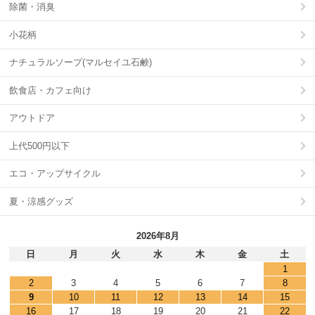
除菌・消臭
小花柄
ナチュラルソープ(マルセイユ石鹸)
飲食店・カフェ向け
アウトドア
上代500円以下
エコ・アップサイクル
夏・涼感グッズ
2026年8月
日
月
火
水
木
金
土
1
2
3
4
5
6
7
8
9
10
11
12
13
14
15
16
17
18
19
20
21
22