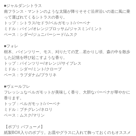
■ジャルダンシトラス
南フランス・マントンのような太陽が降りそそぐ沿岸沿いの道に風に乗
って運ばれてくるシトラスの香り。
トップ：シトラス/セドラ/ベルガモット/バーベナ
ミドル：パイン/オレンジブロッサム/ジャスミン/ミント
ベース：シダー/ジュニパーシード/ムスク
■フォレ
樹木、パインツリー、モス、刈りたての芝…若かりし頃、森の中を散歩
した記憶を呼び起こすような香り。
トップ：パインツリー/オレンジ/サイプレス
ミドル：シダー/ミント/クローブ
ベース：ラブダナム/プラリネ
■ヴェールフレ
フレッシュなベルガモットが美味しく香り、大胆なバーベナが華やかに
香ります。
トップ：ベルガモット/バーベナ
ミドル：プチグレン/ネロリ
ベース：ムスク/マリン
【ポプリ パフューメ】
紙製BOX入りのポプリ。お皿やグラスに入れて飾っておくのもオススメ