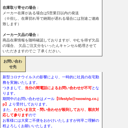
在庫取り寄せの場合
：
メーカー在庫がある場合は5営業日以内の発送
（※但し、在庫切れ等で納期が遅れる場合には別途ご連絡
致します）
メーカー欠品の場合：
商品在庫情報を随時確認しておりますが、やむを得ず欠品
の場合、 欠品ご注文分をいったんキャンセル処理させて
いただきますのでご 了承ください。
お問い合わ
せ先
新型コロナウイルスの影響により、一時的に社員の在宅勤
務を実施いたします。
つきまして、
当分の間電話によるお問い合わせが不可
とな
ります。
期間中のお問い合わせはメール
【lifestyle@neowing.co.j
p】
より受付しております。
また、
ただいま注文・問い合わせが殺到しており、順次対
応して参ります
ので
お客様には大変ご不便をおかけいたしますが何卒ご理解の
程よろしくお願いいたします。