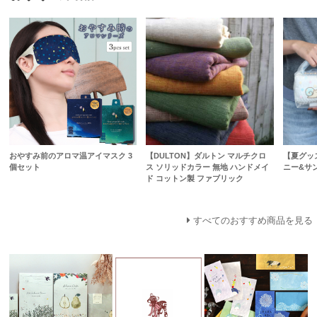
おやすみ前のアロマ温アイマスク 3
【DULTON】ダルトン マルチクロ
【夏グッ
個セット
ス ソリッドカラー 無地 ハンドメイ
ニー&サン
ド コットン製 ファブリック
すべてのおすすめ商品を見る