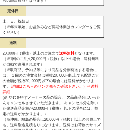
らの順次対応となります）
定休日
土、日、祝祭日
（※年末年始、お盆休みなど長期休業はカレンダーをご覧
ください）
送料
20,000円（税抜）以上のご注文で
送料無料
となります。
（※1回のご注文20,000円（税抜）以上の場合、送料無料
が自動で適用されます）
（※取寄品、予約品等により商品を分割発送する場合に
は、 １回のご注文金額は税抜20, 000円以上でも配送ごと
の金額が税抜20, 000円以下の場合には送料がかかりま
す。
詳細はこちらのリンク先もご確認下さい。）⇒送料
詳細
(※ やむを得ずメーカー欠品の場合、 欠品商品分はいった
んキャンセルさせていただきます。 キャンセル分を除い
た発送商品金額が20,000円（税抜） 以下の場合には、規
定の送料がかかります。）
（※沖縄、離島の場合は20,000円（税抜）以上のお買上で
も、送料別途見積もりになります。送料はお荷物のサイズ