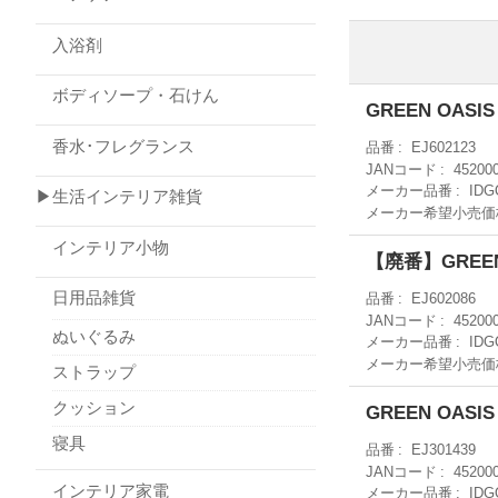
入浴剤
ボディソープ・石けん
GREEN OAS
香水･フレグランス
品番
EJ602123
JANコード
45200
メーカー品番
IDG
▶生活インテリア雑貨
メーカー希望小売価
インテリア小物
【廃番】GREE
日用品雑貨
品番
EJ602086
JANコード
45200
ぬいぐるみ
メーカー品番
IDG
メーカー希望小売価
ストラップ
クッション
GREEN OAS
寝具
品番
EJ301439
JANコード
45200
インテリア家電
メーカー品番
IDG