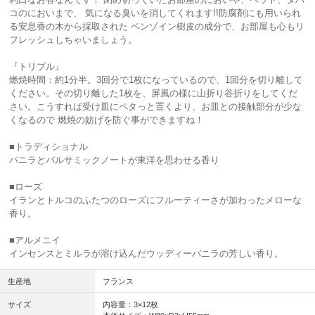
コのにおいまで、 気になる臭いを消してくれます!!防腐剤にも用いられ
る安息香の木から採取された ベンゾイン樹皮の成分で、お部屋も心もリ
フレッシュしちゃいましょう。
『トリプル』
燃焼時間：約1分半。3回分で1枚になっているので、1回分を切り離して
ください。その切り離した1枚を、屏風の様に山折り谷折りをしてくだ
さい。こうすれば受け皿にペタっと置くより、お皿との接触部分が少な
くなるので 燃焼の妨げを防ぐ事ができますね！
■トラディショナル
バニラとバルサミックノートが東洋を思わせる香り
■ローズ
イランとトルコのふたつのローズにフルーティーさが加わったメローな
香り。
■アルメニイ
インセンスとミルラが溶け込んだウッディーバニラの芳しい香り。
生産地
フランス
サイズ
内容量：3×12枚