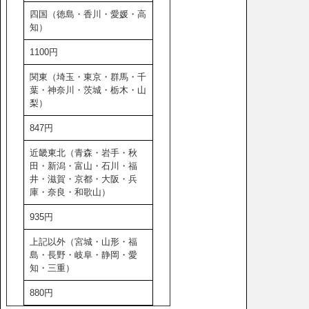
四国（徳島・香川・愛媛・高
知）
1100円
関東（埼玉・東京・群馬・千
葉・神奈川・茨城・栃木・山
梨）
847円
近畿東北（青森・岩手・秋
田・新潟・富山・石川・福
井・滋賀・京都・大阪・兵
庫・奈良・和歌山）
935円
上記以外（宮城・山形・福
島・長野・岐阜・静岡・愛
知・三重）
880円