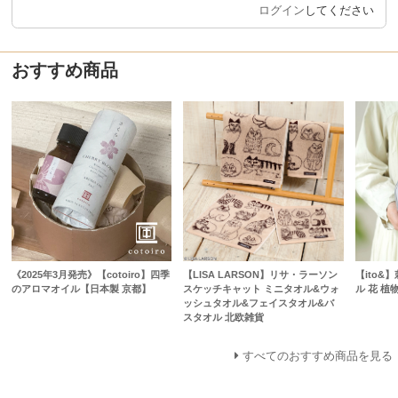
ログイン
してください
おすすめ商品
《2025年3月発売》【cotoiro】四季
【LISA LARSON】リサ・ラーソン
【ito&
のアロマオイル【日本製 京都】
スケッチキャット ミニタオル&ウォ
ル 花 植物
ッシュタオル&フェイスタオル&バ
スタオル 北欧雑貨
すべてのおすすめ商品を見る