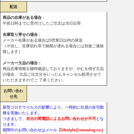
配送
商品の在庫がある場合
：
午前11時までに受付けしたご注文は当日出荷
在庫取り寄せの場合
：
メーカー在庫がある場合は5営業日以内の発送
（※但し、在庫切れ等で納期が遅れる場合には別途ご連絡
致します）
メーカー欠品の場合：
商品在庫情報を随時確認しておりますが、やむを得ず欠品
の場合、 欠品ご注文分をいったんキャンセル処理させて
いただきますのでご 了承ください。
お問い合わ
せ先
新型コロナウイルスの影響により、一時的に社員の在宅勤
務を実施いたします。
つきまして、
当分の間電話によるお問い合わせが不可
とな
ります。
期間中のお問い合わせはメール
【lifestyle@neowing.co.j