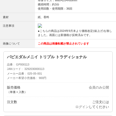
本体サイズ：W80×D3×H55mm
燃焼時間：約3分
使用回数・使用期限：36回
素材
紙、香料
注意事項
●こちらの商品は2024年9月末より価格改定(値上げ)を致し
ました。画面には新価格が反映済みです。
画像について
この商品は画像転載が禁止されています
パピエダルメニイ トリプル トラディショナル
品番
GP000113
JANコード
3292030000113
メーカー品番
025-05-001
メーカー希望小売価格
900円
販売価格
会員のみ公開
（単価 × 入数）
注文数
ご注文には
ログイン
してください