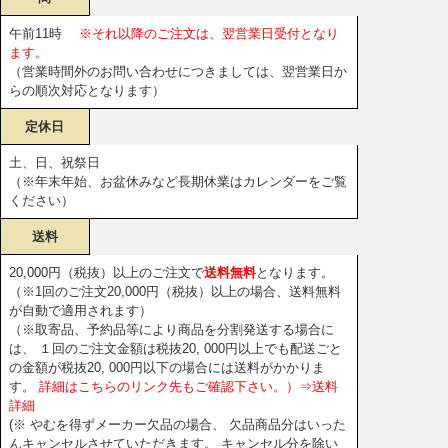
午前11時
※それ以降のご注文は、翌営業日受付となり
ます。
（営業時間外のお問い合わせにつきましては、翌営業日か
らの順次対応となります）
定休日
土、日、祝祭日
（※年末年始、お盆休みなど長期休業はカレンダーをご覧
ください）
送料
20,000円（税抜）以上のご注文で
送料無料
となります。
（※1回のご注文20,000円（税抜）以上の場合、送料無料
が自動で適用されます）
（※取寄品、予約品等により商品を分割発送する場合に
は、 １回のご注文金額は税抜20, 000円以上でも配送ごと
の金額が税抜20, 000円以下の場合には送料がかかりま
す。
詳細はこちらのリンク先もご確認下さい。）⇒送料
詳細
(※ やむを得ずメーカー欠品の場合、 欠品商品分はいった
んキャンセルさせていただきます。 キャンセル分を除い