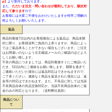
p】
より受付しております。
また、
ただいま注文・問い合わせが殺到しており、順次対
応して参ります
ので
お客様には大変ご不便をおかけいたしますが何卒ご理解の
程よろしくお願いいたします。
返品
商品到着後7日以内のお客様都合による返品は、商品未開
封に限り、お客様送料ご負担の上承りますが、商品によっ
てはご返品承ることができない場合もございます。ご注文
はお間違いのないよう注文確認メールのご確認のほどよろ
しくお願い致します。
不良の商品につきましては、商品到着後すぐにご検品いた
だき、5日以内にご連絡をお願い致します。期限を過ぎて
ご連絡いただいた場合には返品対応はできかねますので、
ご了承ください。連絡なく商品を返送された場合には、返
金等の対応はできかねます。また、不良品に対しては当該
不良商品自体の良品交換対応か、当該不良商品自体のご返
金のみの対応となります。（送料弊社負担）
商品につい
て