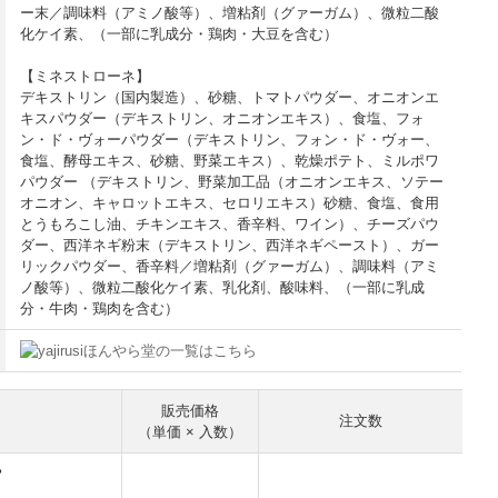
ー末／調味料（アミノ酸等）、増粘剤（グァーガム）、微粒二酸
化ケイ素、（一部に乳成分・鶏肉・大豆を含む）
【ミネストローネ】
デキストリン（国内製造）、砂糖、トマトパウダー、オニオンエ
キスパウダー（デキストリン、オニオンエキス）、食塩、フォ
ン・ド・ヴォーパウダー（デキストリン、フォン・ド・ヴォー、
食塩、酵母エキス、砂糖、野菜エキス）、乾燥ポテト、ミルポワ
パウダー （デキストリン、野菜加工品（オニオンエキス、ソテー
オニオン、キャロットエキス、セロリエキス）砂糖、食塩、食用
とうもろこし油、チキンエキス、香辛料、ワイン）、チーズパウ
ダー、西洋ネギ粉末（デキストリン、西洋ネギペースト）、ガー
リックパウダー、香辛料／増粘剤（グァーガム）、調味料（アミ
ノ酸等）、微粒二酸化ケイ素、乳化剤、酸味料、（一部に乳成
分・牛肉・鶏肉を含む）
ほんやら堂の一覧はこちら
販売価格
注文数
（単価 × 入数）