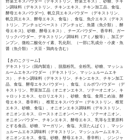
野菜エキスパウダー（デキストリン、野菜エキス）、砂糖、チキ
ン調味料（デキストリン、チキンエキス、チキン加工品、食塩、
酵母エキスパウダー)、帆立貝エキスパウダー （デキストリン、
帆立貝エキス、酵母エキス、食塩）、食塩、魚介エキス（デキス
トリン、アンチョビペースト（アンチョビ、魚醤（魚介類）、酵
母エキス)、砂糖、酵母エキス）、チーズパウダー、香辛料、ガー
リックパウダー、デキストリン／調味料（アミノ酸等）、加工デ
ンプン、微粒二酸化ケイ素、乳化剤、（一部に乳成分・小麦・魚
醤（魚介類）・大豆・鶏肉を含む）
【きのこクリーム】
デキストリン（国内製造）、脱脂粉乳、全粉乳、砂糖、マッシュ
ルームエキスパウダー （デキストリン、マッシュルームエキ
ス）、チキン調味料（デキストリン、チキンエキス、チキン加工
品、食塩、酵母エキスパウダー）、食塩、ミルポワパウダー （デ
キストリン、野菜加工品（オニオンエキス、ソテーオニオン、キ
ャロットエキス、セロリエキス）、砂糖、食塩、食用こめ油、酵
母エキス、香辛料）、椎茸エキスパウダー（デキストリン、椎茸
エキス、砂糖、食塩）、オニオンエキス調味料（デキストリン、
オニオンエキス、ローストオニオンペースト、ソテーオニオン、
オニオンパウダー、チキンエキス、酵母エキス、乳等を主要原料
とする食品、砂糖、マーガリン、食塩、大豆たんぱく）、マッシ
ュルームエキス調味料（デキストリン、マッシュルームエキス、
オニオンエキス、食塩、砂糖、酵母エキス、香辛料）、ジンジャ