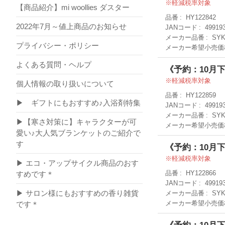
軽減税率対象
【商品紹介】mi woollies ダスター
品番
HY122842
2022年7月～値上商品のお知らせ
JANコード
49919
メーカー品番
SYK
プライバシー・ポリシー
メーカー希望小売価
よくある質問・ヘルプ
《予約：10月
軽減税率対象
個人情報の取り扱いについて
品番
HY122859
▶ ギフトにもおすすめ♪入浴剤特集
JANコード
49919
メーカー品番
SYK
▶【寒さ対策に】キャラクターが可
メーカー希望小売価
愛い♪大人気ブランケットのご紹介で
す
《予約：10月
軽減税率対象
▶ エコ・アップサイクル商品のおす
品番
HY122866
すめです＊
JANコード
49919
▶ サロン様にもおすすめの香り雑貨
メーカー品番
SYK
メーカー希望小売価
です＊
《予約：10月