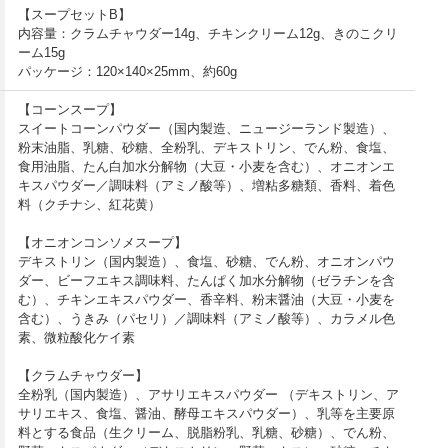
【スープセットB】
内容量：クラムチャウダー14g、チキンクリーム12g、きのこクリ
ーム15g
パッケージ：120×140×25mm、約60g
【コーンスープ】
スイートコーンパウダー（国内製造、ニュージーランド製造）、
粉末油脂、乳糖、砂糖、全粉乳、デキストリン、でん粉、食塩、
食用油脂、たん白加水分解物（大豆・小麦を含む）、オニオンエ
キスパウダー／調味料（アミノ酸等）、増粘多糖類、香料、着色
料（クチナシ、紅花黄）
【オニオンコンソメスープ】
デキストリン（国内製造）、食塩、砂糖、でん粉、オニオンパウ
ダー、ビーフエキス調味料、たんぱく加水分解物（ゼラチンを含
む）、チキンエキスパウダー、香辛料、粉末醤油（大豆・小麦を
含む）、うきみ（パセリ）／調味料（アミノ酸等）、カラメル色
素、微粒酸化ケイ素
【クラムチャウダー】
全粉乳（国内製造）、アサリエキスパウダー （デキストリン、ア
サリエキス、食塩、醤油、酵母エキスパウダー）、乳等を主要原
料とする食品（生クリーム、脱脂粉乳、乳糖、砂糖）、でん粉、