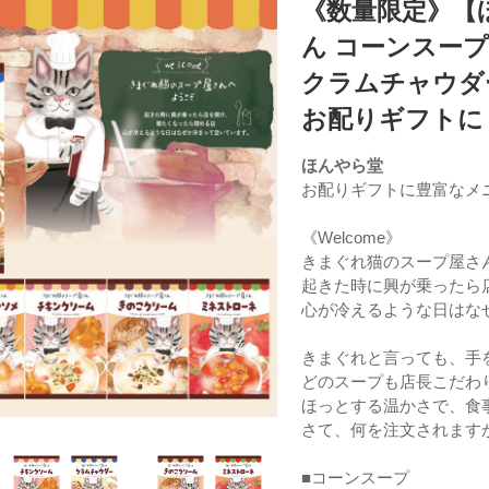
《数量限定》【
ん コーンスー
クラムチャウダ
お配りギフトに
ほんやら堂
お配りギフトに豊富なメ
《Welcome》
きまぐれ猫のスープ屋さ
起きた時に興が乗ったら
心が冷えるような日はな
きまぐれと言っても、手
どのスープも店長こだわ
ほっとする温かさで、食
さて、何を注文されます
■コーンスープ