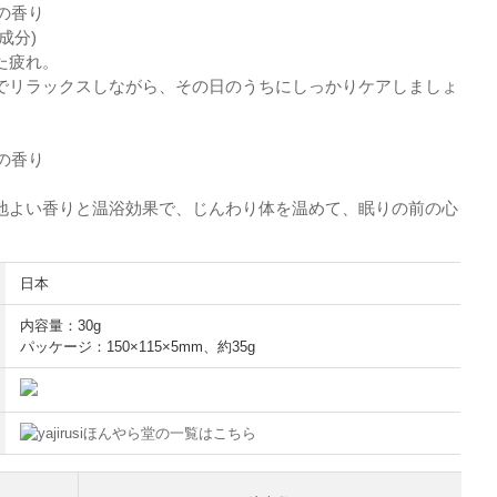
きの香り
成分)
た疲れ。
でリラックスしながら、その日のうちにしっかりケアしましょ
ーの香り
地よい香りと温浴効果で、じんわり体を温めて、眠りの前の心
。
日本
内容量：30g
パッケージ：150×115×5mm、約35g
ほんやら堂の一覧はこちら