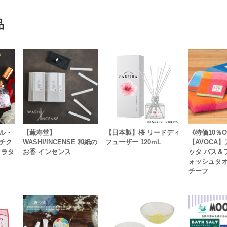
品
ル・
【薫寿堂】
【日本製】桜 リードディ
《特価10％O
チク
WASHI/INCENSE 和紙の
フューザー 120mL
【AVOCA】
クラタ
お香 インセンス
ッタ バス＆
ォッシュタ
チーフ