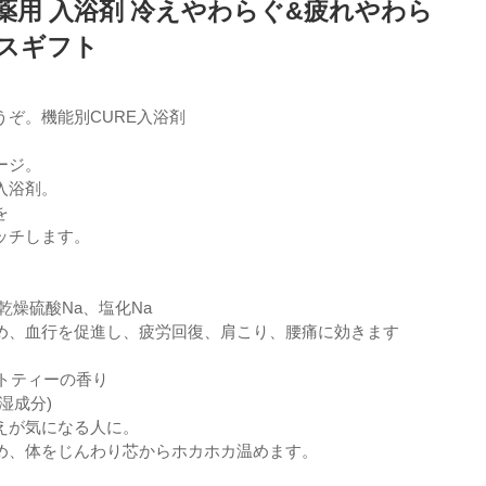
薬用 入浴剤 冷えやわらぐ&疲れやわら
バスギフト
ぞ。機能別CURE入浴剤
ージ。
入浴剤。
を
ッチします。
乾燥硫酸Na、塩化Na
め、血行を促進し、疲労回復、肩こり、腰痛に効きます
イトティーの香り
湿成分)
えが気になる人に。
め、体をじんわり芯からホカホカ温めます。