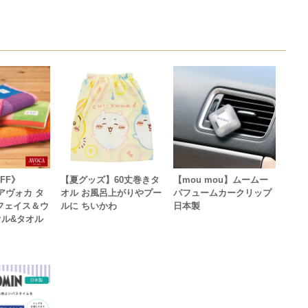
FF》
【夏グッズ】60丈巻きタ
【mou mou】ムームー
アヴォカ タ
オル お風呂上がりやプー
パフュームカークリップ
フェイス＆ウ
ルに ちいかわ
日本製
オル&タオル