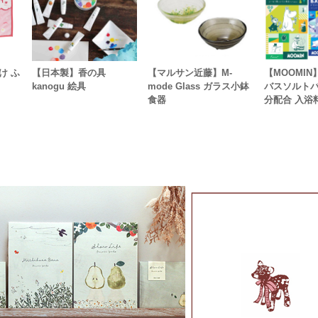
け ふ
【日本製】香の具
【マルサン近藤】M-
【MOOMI
kanogu 絵具
mode Glass ガラス小鉢
バスソルトバ
食器
分配合 入浴