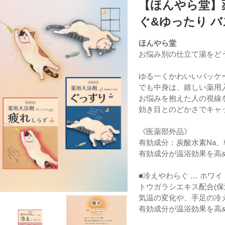
【ほんやら堂】
ぐ&ゆったり 
ほんやら堂
お悩み別の仕立て湯をどう
ゆる一くかわいいパッケ
でも中身は、嬉しい薬用
お悩みを抱えた人の視線
効き目とのどかさでキャ
《医薬部外品》
有効成分：炭酸水素Na、
有効成分が温浴効果を高
■冷えやわらぐ … ホワ
トウガラシエキス配合(保
気温の変化や、手足の冷
有効成分が温浴効果を高