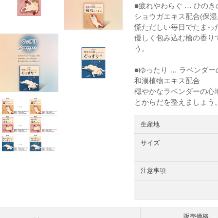
■疲れやわらぐ … ひの
ショウガエキス配合(保湿
慌ただしい毎日でたまっ
優しく包み込む檜の香り
う。
■ゆったり … ラベンダ
和漢植物エキス配合
穏やかなラベンダーの心
とからだを整えましょう
生産地
サイズ
注意事項
販売価格