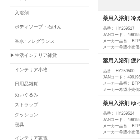
入浴剤
薬用入浴剤 冷
ボディソープ・石けん
品番
HY259517
JANコード
49919
香水･フレグランス
メーカー品番
BTP
メーカー希望小売価
▶生活インテリア雑貨
薬用入浴剤 疲
インテリア小物
品番
HY259500
JANコード
49919
メーカー品番
BTP
日用品雑貨
メーカー希望小売価
ぬいぐるみ
薬用入浴剤 ゆ
ストラップ
品番
HY259524
クッション
JANコード
49919
寝具
メーカー品番
BTP
メーカー希望小売価
インテリア家電