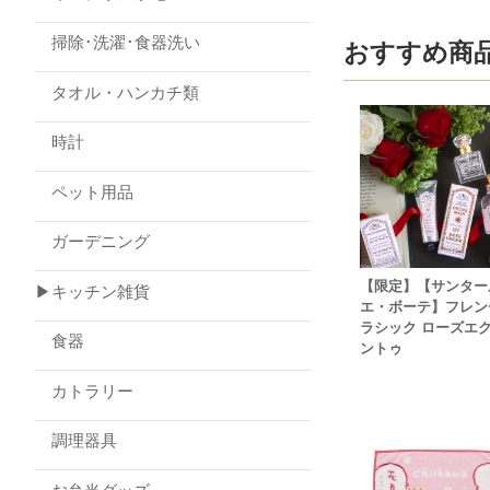
掃除･洗濯･食器洗い
おすすめ商
タオル・ハンカチ類
時計
ペット用品
ガーデニング
【限定】【サンター
▶キッチン雑貨
エ・ボーテ】フレン
ラシック ローズエ
食器
ントゥ
カトラリー
調理器具