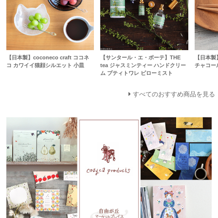
【日本製】coconeco craft ココネ
【サンタール・エ・ボーテ】THE
【日本製】
コ カワイイ猫顔シルエット 小皿
tea ジャスミンティー ハンドクリー
チャコー
ム プティトワレ ピローミスト
すべてのおすすめ商品を見る