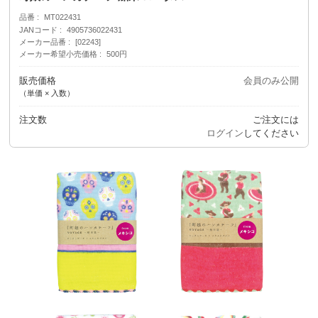
品番
MT022431
JANコード
4905736022431
メーカー品番
[02243]
メーカー希望小売価格
500円
販売価格
会員のみ公開
（単価 × 入数）
注文数
ご注文には
ログイン
してください