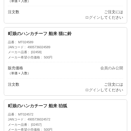
（単価 × 入数）
注文数
ご注文には
ログイン
してください
町娘のハンカチーフ 舶来 猫に鈴
品番
MT024589
JANコード
4905736024589
メーカー品番
[02458]
メーカー希望小売価格
500円
販売価格
会員のみ公開
（単価 × 入数）
注文数
ご注文には
ログイン
してください
町娘のハンカチーフ 舶来 狛狐
品番
MT024572
JANコード
4905736024572
メーカー品番
[02457]
メーカー希望小売価格
500円