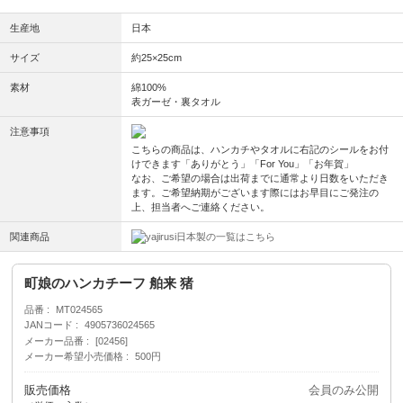
生産地
日本
サイズ
約25×25cm
素材
綿100%
表ガーゼ・裏タオル
注意事項
こちらの商品は、ハンカチやタオルに右記のシールをお付
けできます「ありがとう」「For You」「お年賀」
なお、ご希望の場合は出荷までに通常より日数をいただき
ます。ご希望納期がございます際にはお早目にご発注の
上、担当者へご連絡ください。
関連商品
日本製の一覧はこちら
町娘のハンカチーフ 舶来 猪
品番
MT024565
JANコード
4905736024565
メーカー品番
[02456]
メーカー希望小売価格
500円
販売価格
会員のみ公開