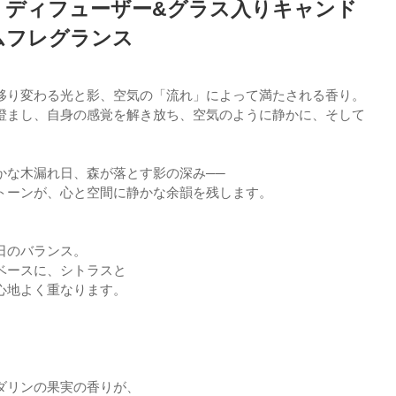
ー ディフューザー&グラス入りキャンド
ームフレグランス
移り変わる光と影、空気の「流れ」によって満たされる香り。
澄まし、自身の感覚を解き放ち、空気のように静かに、そして
かな木漏れ日、森が落とす影の深み──
トーンが、心と空間に静かな余韻を残します。
ト
日のバランス。
ベースに、シトラスと
心地よく重なります。
。
ダリンの果実の香りが、