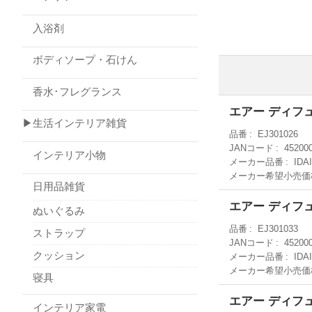
入浴剤
ボディソープ・石けん
香水･フレグランス
エアー ディフュ
▶生活インテリア雑貨
品番
EJ301026
JANコード
45200
インテリア小物
メーカー品番
IDA
メーカー希望小売価
日用品雑貨
エアー ディフュ
ぬいぐるみ
品番
EJ301033
ストラップ
JANコード
45200
クッション
メーカー品番
IDA
メーカー希望小売価
寝具
エアー ディフュ
インテリア家電