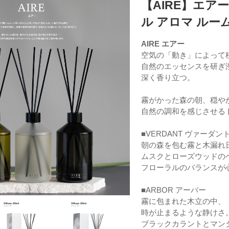
【AIRE】エア
ル アロマ ル
AIRE エアー
空気の「動き」によって
自然のエッセンスを研ぎ
深く香り立つ。
霧がかった森の朝、穏や
自然の調和を感じさせる
■VERDANT ヴァーダン
朝の森を包む霧と木漏れ
ムスクとローズウッドの
フローラルのバランスが
■ARBOR アーバー
霧に包まれた木立の中、
時が止まるような静けさ
ブラックカラントとマン