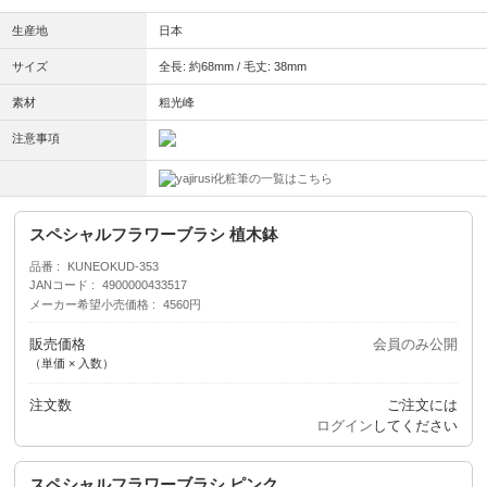
生産地
日本
サイズ
全長: 約68mm / 毛丈: 38mm
素材
粗光峰
注意事項
化粧筆の一覧はこちら
スペシャルフラワーブラシ 植木鉢
品番
KUNEOKUD-353
JANコード
4900000433517
メーカー希望小売価格
4560円
販売価格
会員のみ公開
（単価 × 入数）
注文数
ご注文には
ログイン
してください
スペシャルフラワーブラシ ピンク