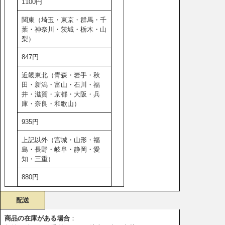
1100円
関東（埼玉・東京・群馬・千
葉・神奈川・茨城・栃木・山
梨）
847円
近畿東北（青森・岩手・秋
田・新潟・富山・石川・福
井・滋賀・京都・大阪・兵
庫・奈良・和歌山）
935円
上記以外（宮城・山形・福
島・長野・岐阜・静岡・愛
知・三重）
880円
配送
商品の在庫がある場合
：