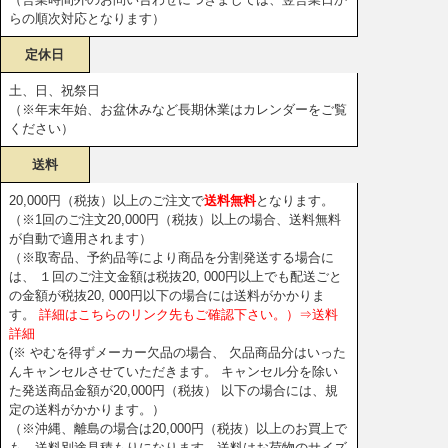
らの順次対応となります）
定休日
土、日、祝祭日
（※年末年始、お盆休みなど長期休業はカレンダーをご覧
ください）
送料
20,000円（税抜）以上のご注文で
送料無料
となります。
（※1回のご注文20,000円（税抜）以上の場合、送料無料
が自動で適用されます）
（※取寄品、予約品等により商品を分割発送する場合に
は、 １回のご注文金額は税抜20, 000円以上でも配送ごと
の金額が税抜20, 000円以下の場合には送料がかかりま
す。
詳細はこちらのリンク先もご確認下さい。）⇒送料
詳細
(※ やむを得ずメーカー欠品の場合、 欠品商品分はいった
んキャンセルさせていただきます。 キャンセル分を除い
た発送商品金額が20,000円（税抜） 以下の場合には、規
定の送料がかかります。）
（※沖縄、離島の場合は20,000円（税抜）以上のお買上で
も、送料別途見積もりになります。送料はお荷物のサイズ