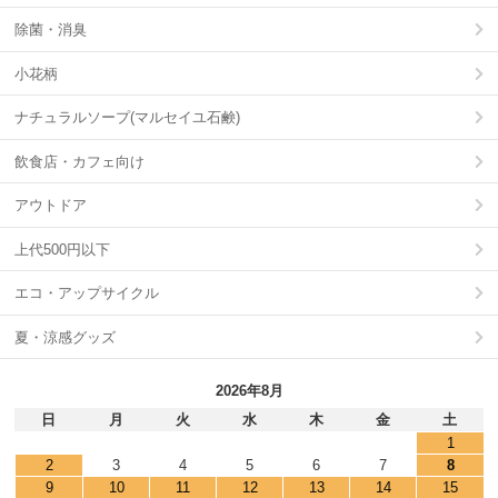
除菌・消臭
小花柄
ナチュラルソープ(マルセイユ石鹸)
飲食店・カフェ向け
アウトドア
上代500円以下
エコ・アップサイクル
夏・涼感グッズ
2026年8月
日
月
火
水
木
金
土
1
2
3
4
5
6
7
8
9
10
11
12
13
14
15