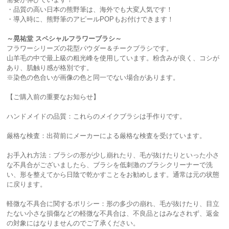
・品質の高い日本の熊野筆は、海外でも大変人気です！
・導入時に、熊野筆のアピールPOPもお付けできます！
～晃祐堂 スペシャルフラワーブラシ～
フラワーシリーズの花型パウダー＆チークブラシです。
山羊毛の中で最上級の粗光峰を使用しています。粉含みが良く、コシが
あり、肌触り感が格別です。
※染色の色合いが画像の色と同一でない場合があります。
【ご購入前の重要なお知らせ】
ハンドメイドの品質：これらのメイクブラシは手作りです。
厳格な検査：出荷前にメーカーによる厳格な検査を受けています。
お手入れ方法：ブラシの形が少し崩れたり、毛が抜けたりといった小さ
な不具合がございましたら、ブラシを低刺激のブラシクリーナーで洗
い、形を整えてから日陰で乾かすことをお勧めします。通常は元の状態
に戻ります。
軽微な不具合に関するポリシー：形の多少の崩れ、毛が抜けたり、目立
たない小さな損傷などの軽微な不具合は、不良品とはみなされず、返金
の対象にはなりませんのでご了承ください。