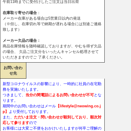
午前11時までに受付けしたご注文は当日出荷
在庫取り寄せの場合
：
メーカー在庫がある場合は5営業日以内の発送
（※但し、在庫切れ等で納期が遅れる場合には別途ご連絡
致します）
メーカー欠品の場合：
商品在庫情報を随時確認しておりますが、やむを得ず欠品
の場合、 欠品ご注文分をいったんキャンセル処理させて
いただきますのでご 了承ください。
お問い合わ
せ先
新型コロナウイルスの影響により、一時的に社員の在宅勤
務を実施いたします。
つきまして、
当分の間電話によるお問い合わせが不可
とな
ります。
期間中のお問い合わせはメール
【lifestyle@neowing.co.j
p】
より受付しております。
また、
ただいま注文・問い合わせが殺到しており、順次対
応して参ります
ので
お客様には大変ご不便をおかけいたしますが何卒ご理解の