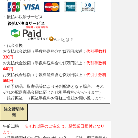
・後払い決済サービス
Paidとは？
・代金引換
お支払代金総額（手数料送料含む)1万円未満：
代引手数料
330円
お支払代金総額（手数料送料含む)1万円以上：
代引手数料
440円
お支払代金総額（手数料送料含む)3万円以上：
代引手数料
660円
（※予約品、取寄品等により分割配送となる場合、 それ
ぞれの配送商品金額に応じた代引手数料がかかります）
・銀行振込 （振込手数料お客様ご負担お願い致します）
注文締切時
間
午前11時
※それ以降のご注文は、翌営業日受付となり
ます。
（営業時間外のお問い合わせにつきましては、翌営業日か