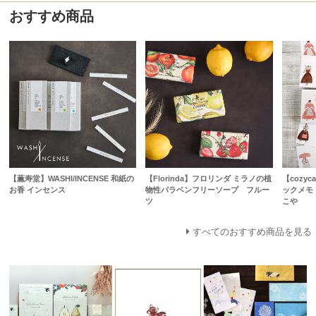
おすすめ商品
【薫寿堂】WASHI/INCENSE 和紙の
【Florinda】フロリンダ ミラノの植
【cozyc
お香 インセンス
物性パラベンフリーソープ フルー
ックメモ
ツ
こや
すべてのおすすめ商品を見る