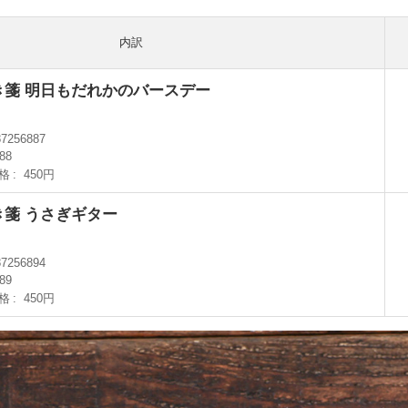
内訳
き箋 明日もだれかのバースデー
87256887
688
格
450円
き箋 うさぎギター
87256894
689
格
450円