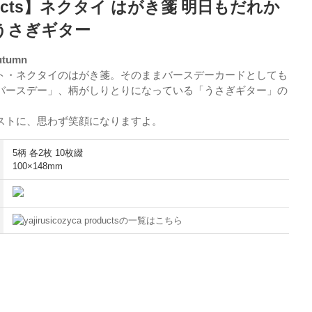
roducts】ネクタイ はがき箋 明日もだれか
うさぎギター
Autumn
ト・ネクタイのはがき箋。そのままバースデーカードとしても
バースデー」、柄がしりとりになっている「うさぎギター」の
ストに、思わず笑顔になりますよ。
5柄 各2枚 10枚綴
100×148mm
cozyca productsの一覧はこちら