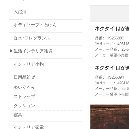
入浴剤
ボディソープ・石けん
ネクタイ はが
香水･フレグランス
品番
HS256887
JANコード
49611
メーカー品番
25-
▶生活インテリア雑貨
メーカー希望小売価
インテリア小物
ネクタイ はが
日用品雑貨
品番
HS256894
JANコード
49611
ぬいぐるみ
メーカー品番
25-
メーカー希望小売価
ストラップ
クッション
寝具
インテリア家電