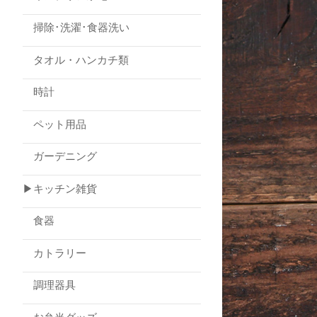
掃除･洗濯･食器洗い
タオル・ハンカチ類
時計
ペット用品
ガーデニング
▶キッチン雑貨
食器
カトラリー
調理器具