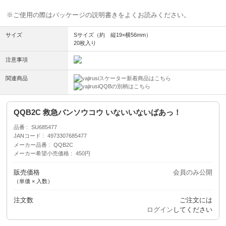
※ご使用の際はパッケージの説明書きをよくお読みください。
サイズ
Sサイズ（約 縦19×横56mm）
20枚入り
注意事項
関連商品
スケーター新着商品はこちら
QQBの別柄はこちら
QQB2C 救急バンソウコウ いないいないばあっ！
品番
SU685477
JANコード
4973307685477
メーカー品番
QQB2C
メーカー希望小売価格
450円
販売価格
会員のみ公開
（単価 × 入数）
注文数
ご注文には
ログイン
してください