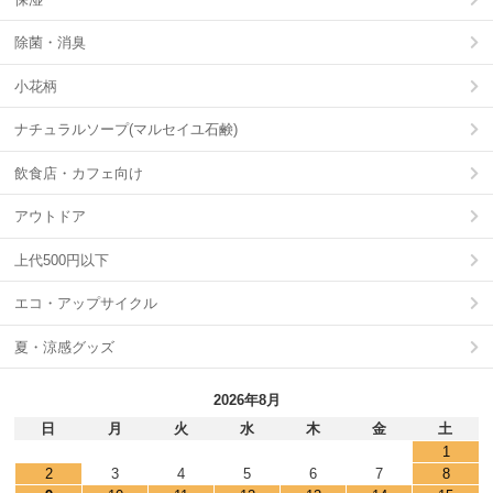
除菌・消臭
小花柄
ナチュラルソープ(マルセイユ石鹸)
飲食店・カフェ向け
アウトドア
上代500円以下
エコ・アップサイクル
夏・涼感グッズ
2026年8月
日
月
火
水
木
金
土
1
2
3
4
5
6
7
8