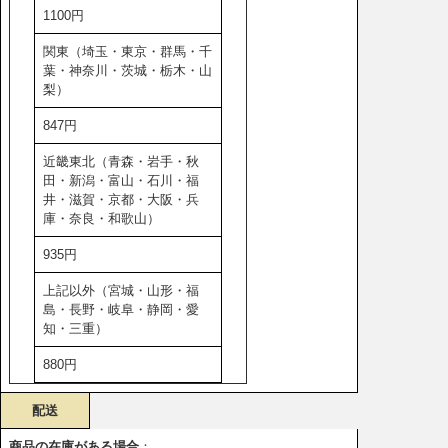
1100円
関東（埼玉・東京・群馬・千
葉・神奈川・茨城・栃木・山
梨）
847円
近畿東北（青森・岩手・秋
田・新潟・富山・石川・福
井・滋賀・京都・大阪・兵
庫・奈良・和歌山）
935円
上記以外（宮城・山形・福
島・長野・岐阜・静岡・愛
知・三重）
880円
配送
商品の在庫がある場合
：