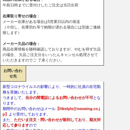
午前11時までに受付けしたご注文は当日出荷
在庫取り寄せの場合
：
メーカー在庫がある場合は5営業日以内の発送
（※但し、在庫切れ等で納期が遅れる場合には別途ご連絡
致します）
メーカー欠品の場合：
商品在庫情報を随時確認しておりますが、やむを得ず欠品
の場合、 欠品ご注文分をいったんキャンセル処理させて
いただきますのでご 了承ください。
お問い合わ
せ先
新型コロナウイルスの影響により、一時的に社員の在宅勤
務を実施いたします。
つきまして、
当分の間電話によるお問い合わせが不可
とな
ります。
期間中のお問い合わせはメール
【lifestyle@neowing.co.j
p】
より受付しております。
また、
ただいま注文・問い合わせが殺到しており、順次対
応して参ります
ので