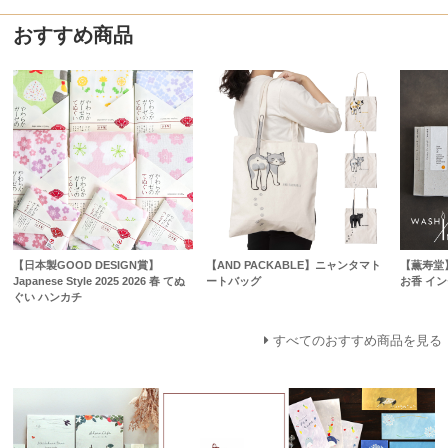
おすすめ商品
【日本製GOOD DESIGN賞】
【AND PACKABLE】ニャンタマト
【薫寿堂】W
Japanese Style 2025 2026 春 てぬ
ートバッグ
お香 イ
ぐい ハンカチ
すべてのおすすめ商品を見る