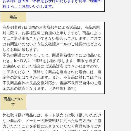
お客様には大変ご不便をおかけいたしますが何卒ご理解の
程よろしくお願いいたします。
返品
商品到着後7日以内のお客様都合による返品は、商品未開
封に限り、お客様送料ご負担の上承りますが、商品によっ
てはご返品承ることができない場合もございます。ご注文
はお間違いのないよう注文確認メールのご確認のほどよろ
しくお願い致します。
不良の商品につきましては、商品到着後すぐにご検品いた
だき、5日以内にご連絡をお願い致します。期限を過ぎて
ご連絡いただいた場合には返品対応はできかねますので、
ご了承ください。連絡なく商品を返送された場合には、返
金等の対応はできかねます。また、不良品に対しては当該
不良商品自体の良品交換対応か、当該不良商品自体のご返
金のみの対応となります。（送料弊社負担）
商品につい
て
弊社取り扱い商品には、ネット販売では取り扱いいただけ
ない商品や、メーカーの販売戦略に則った販売方法にご協
力いただくことを前提に卸させていただく商品も多々ござ