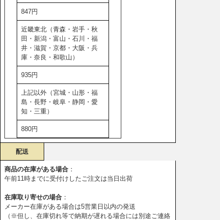
847円
近畿東北（青森・岩手・秋
田・新潟・富山・石川・福
井・滋賀・京都・大阪・兵
庫・奈良・和歌山）
935円
上記以外（宮城・山形・福
島・長野・岐阜・静岡・愛
知・三重）
880円
配送
商品の在庫がある場合
：
午前11時までに受付けしたご注文は当日出荷
在庫取り寄せの場合
：
メーカー在庫がある場合は5営業日以内の発送
（※但し、在庫切れ等で納期が遅れる場合には別途ご連絡