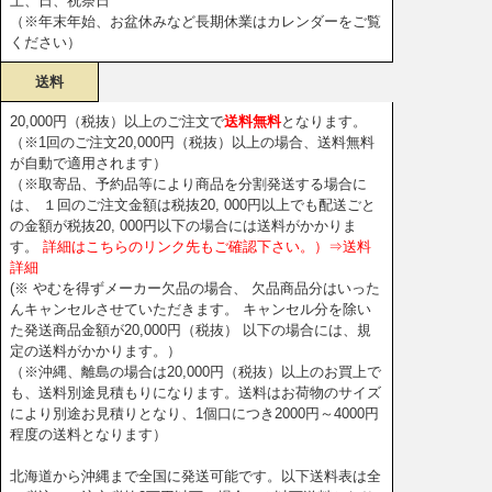
土、日、祝祭日
（※年末年始、お盆休みなど長期休業はカレンダーをご覧
ください）
送料
20,000円（税抜）以上のご注文で
送料無料
となります。
（※1回のご注文20,000円（税抜）以上の場合、送料無料
が自動で適用されます）
（※取寄品、予約品等により商品を分割発送する場合に
は、 １回のご注文金額は税抜20, 000円以上でも配送ごと
の金額が税抜20, 000円以下の場合には送料がかかりま
す。
詳細はこちらのリンク先もご確認下さい。）⇒送料
詳細
(※ やむを得ずメーカー欠品の場合、 欠品商品分はいった
んキャンセルさせていただきます。 キャンセル分を除い
た発送商品金額が20,000円（税抜） 以下の場合には、規
定の送料がかかります。）
（※沖縄、離島の場合は20,000円（税抜）以上のお買上で
も、送料別途見積もりになります。送料はお荷物のサイズ
により別途お見積りとなり、1個口につき2000円～4000円
程度の送料となります）
北海道から沖縄まで全国に発送可能です。以下送料表は全