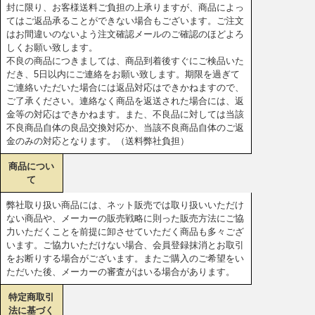
封に限り、お客様送料ご負担の上承りますが、商品によっ
てはご返品承ることができない場合もございます。ご注文
はお間違いのないよう注文確認メールのご確認のほどよろ
しくお願い致します。
不良の商品につきましては、商品到着後すぐにご検品いた
だき、5日以内にご連絡をお願い致します。期限を過ぎて
ご連絡いただいた場合には返品対応はできかねますので、
ご了承ください。連絡なく商品を返送された場合には、返
金等の対応はできかねます。また、不良品に対しては当該
不良商品自体の良品交換対応か、当該不良商品自体のご返
金のみの対応となります。（送料弊社負担）
商品につい
て
弊社取り扱い商品には、ネット販売では取り扱いいただけ
ない商品や、メーカーの販売戦略に則った販売方法にご協
力いただくことを前提に卸させていただく商品も多々ござ
います。ご協力いただけない場合、会員登録抹消とお取引
をお断りする場合がございます。またご購入のご希望をい
ただいた後、メーカーの審査がはいる場合があります。
特定商取引
法に基づく