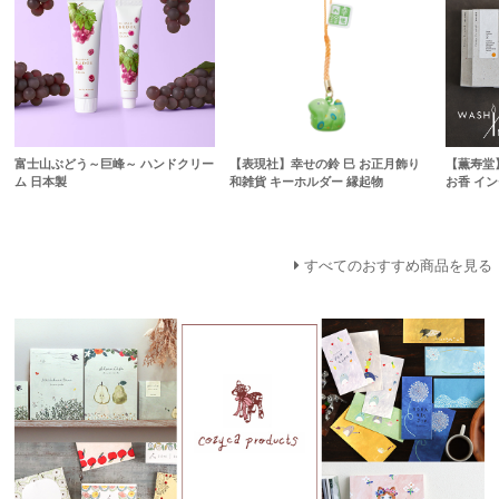
富士山ぶどう～巨峰～ ハンドクリー
【表現社】幸せの鈴 巳 お正月飾り
【薫寿堂】W
ム 日本製
和雑貨 キーホルダー 縁起物
お香 イ
すべてのおすすめ商品を見る