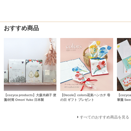
おすすめ商品
【cozyca products】大森木綿子 便
【Decole】colors花束ハンカチ 母
【cozyc
箋/封筒 Omori Yuko 日本製
の日 ギフト プレゼント
筆箋 Sw
すべてのおすすめ商品を見る