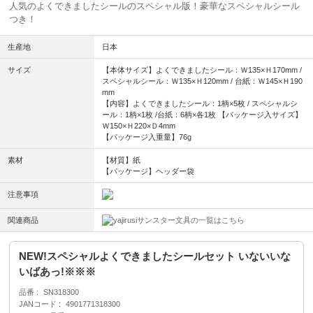
人気のよくできましたシールのスペシャル版！豪華なスペシャルシール
つき！
生産地
日本
サイズ
【本体サイズ】よくできましたシール：Ｗ135×Ｈ170mm /
スペシャルシール：Ｗ135×Ｈ120mm / 台紙：Ｗ145×Ｈ190
mm
【内容】よくできましたシール：1柄×5枚 / スペシャルシ
ール：1柄×1枚 /台紙：6柄×各1枚 【パッケージ入サイズ】
Ｗ150×Ｈ220×Ｄ4mm
【パッケージ入重量】76g
素材
【材質】紙
【パッケージ】ヘッダー袋
注意事項
関連商品
サンスター文具の一覧はこちら
NEW!スペシャルよくできましたシールセット いないいな
いばあっ!※※※
品番
SN318300
JANコード
4901771318300