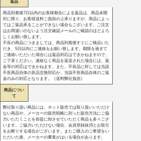
返品
商品到着後7日以内のお客様都合による返品は、商品未開
封に限り、お客様送料ご負担の上承りますが、商品によっ
てはご返品承ることができない場合もございます。ご注文
はお間違いのないよう注文確認メールのご確認のほどよろ
しくお願い致します。
不良の商品につきましては、商品到着後すぐにご検品いた
だき、5日以内にご連絡をお願い致します。期限を過ぎて
ご連絡いただいた場合には返品対応はできかねますので、
ご了承ください。連絡なく商品を返送された場合には、返
金等の対応はできかねます。また、不良品に対しては当該
不良商品自体の良品交換対応か、当該不良商品自体のご返
金のみの対応となります。（送料弊社負担）
商品につい
て
弊社取り扱い商品には、ネット販売では取り扱いいただけ
ない商品や、メーカーの販売戦略に則った販売方法にご協
力いただくことを前提に卸させていただく商品も多々ござ
います。ご協力いただけない場合、会員登録抹消とお取引
をお断りする場合がございます。またご購入のご希望をい
ただいた後、メーカーの審査がはいる場合があります。