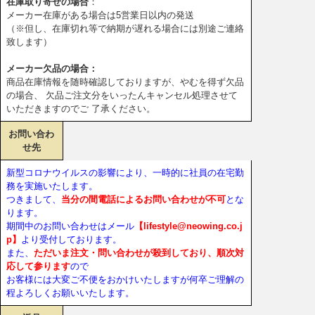
在庫取り寄せの場合
：
メーカー在庫がある場合は5営業日以内の発送
（※但し、在庫切れ等で納期が遅れる場合には別途ご連絡
致します）
メーカー欠品の場合：
商品在庫情報を随時確認しておりますが、やむを得ず欠品
の場合、 欠品ご注文分をいったんキャンセル処理させて
いただきますのでご 了承ください。
お問い合わ
せ先
新型コロナウイルスの影響により、一時的に社員の在宅勤
務を実施いたします。
つきまして、
当分の間電話によるお問い合わせが不可
とな
ります。
期間中のお問い合わせはメール
【lifestyle@neowing.co.j
p】
より受付しております。
また、
ただいま注文・問い合わせが殺到しており、順次対
応して参ります
ので
お客様には大変ご不便をおかけいたしますが何卒ご理解の
程よろしくお願いいたします。