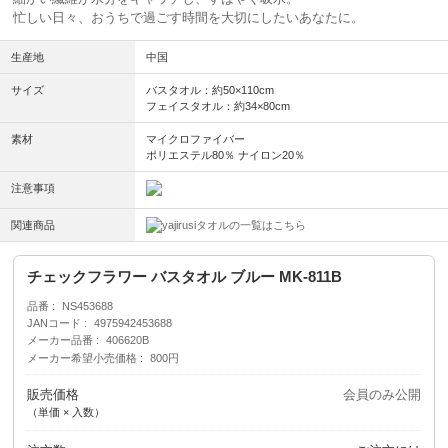
忙しい日々、おうちで過ごす時間を大切にしたいあなたに。
生産地
中国
サイズ
バスタオル：約50×110cm
フェイスタオル：約34×80cm
素材
マイクロファイバー
ポリエステル80％ ナイロン20％
注意事項
関連商品
タオルの一覧はこちら
チェックフラワー バスタオル ブルー MK-811B
品番
NS453688
JANコード
4975942453688
メーカー品番
406620B
メーカー希望小売価格
800円
販売価格
会員のみ公開
（単価 × 入数）