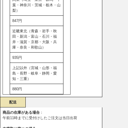
葉・神奈川・茨城・栃木・山
梨）
847円
近畿東北（青森・岩手・秋
田・新潟・富山・石川・福
井・滋賀・京都・大阪・兵
庫・奈良・和歌山）
935円
上記以外（宮城・山形・福
島・長野・岐阜・静岡・愛
知・三重）
880円
配送
商品の在庫がある場合
：
午前11時までに受付けしたご注文は当日出荷