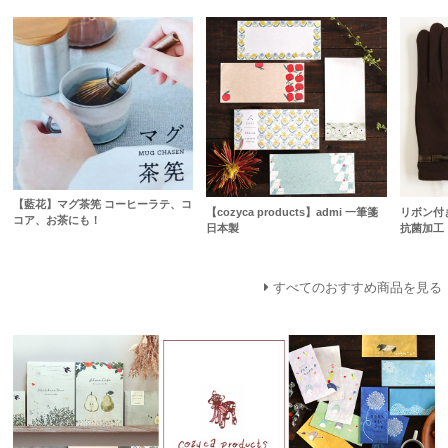
【藍花】マグ茶筅 コーヒーラテ、コ
【cozyca products】admi 一筆箋
リボン付
コア、お茶にも！
日本製
抗菌加工
すべてのおすすめ商品を見る