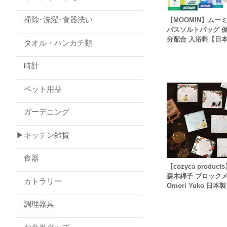
掃除･洗濯･食器洗い
【MOOMIN】ムー
バスソルトバッグ 
分配合 入浴料【日
タオル・ハンカチ類
時計
ペット用品
ガーデニング
▶キッチン雑貨
食器
【cozyca product
森木綿子 ブロック
カトラリー
Omori Yuko 日本製
調理器具