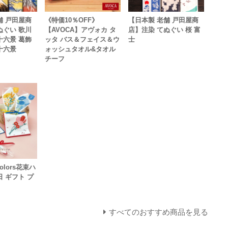
舗 戸田屋商
《特価10％OFF》
【日本製 老舗 戸田屋商
ぬぐい 歌川
【AVOCA】アヴォカ タ
店】注染 てぬぐい 桜 富
十六景 葛飾
ッタ バス＆フェイス＆ウ
士
十六景
ォッシュタオル&タオル
チーフ
colors花束ハ
日 ギフト プ
すべてのおすすめ商品を見る