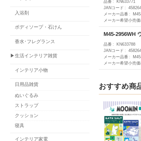
品番
KN633771
JANコード
45826
入浴剤
メーカー品番
M45
メーカー希望小売価
ボディソープ・石けん
M45-2956W
香水･フレグランス
品番
KN633788
JANコード
45826
▶生活インテリア雑貨
メーカー品番
M45
メーカー希望小売価
インテリア小物
日用品雑貨
おすすめ商
ぬいぐるみ
ストラップ
クッション
寝具
インテリア家電