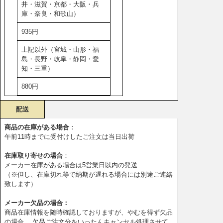
井・滋賀・京都・大阪・兵
庫・奈良・和歌山）
935円
上記以外（宮城・山形・福
島・長野・岐阜・静岡・愛
知・三重）
880円
配送
商品の在庫がある場合
：
午前11時までに受付けしたご注文は当日出荷
在庫取り寄せの場合
：
メーカー在庫がある場合は5営業日以内の発送
（※但し、在庫切れ等で納期が遅れる場合には別途ご連絡
致します）
メーカー欠品の場合：
商品在庫情報を随時確認しておりますが、やむを得ず欠品
の場合、 欠品ご注文分をいったんキャンセル処理させて