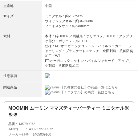
生産地
中国
サイズ
ミニタオル：約25×25cm
ウォッシュタオル：約34×36cm
フェイスタオル：約34×80cm
素材
本体：綿 100％ ／刺繍糸：ポリエステル100％／アップリ
ケ部分：ポリエステル100％
仕様：MT:オーガニックコットン・パイルジャカード・シ
ャーリング・ブランケットステッチ・全面刺繍・抗菌防臭
加工／WT
FT:オーガニックコットン・パイルジャカード・アップリ
ケ刺繍・抗菌防臭加工
注意事項
関連商品
【丸眞株式会社】の商品一覧はこちら
【ミニタオル】の商品一覧はこちら
MOOMIN ムーミン ママズティーパーティー ミニタオル※
※※
品番
MS799972
JANコード
4992272799972
メーカー品番
1405039100