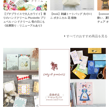
【プチプライスで大人カワイイ】香
【ito&】刺繍トートバッグ 大/小/ミ
【conc
りのハンドクリーム Plusbelle プリ
ニ ボタニカル 花 植物
酔い、夏宵
ュベル ハンドクリーム 母の日にも
チュア オ
《在庫限り：リニューアルあり》
すべてのおすすめ商品を見る