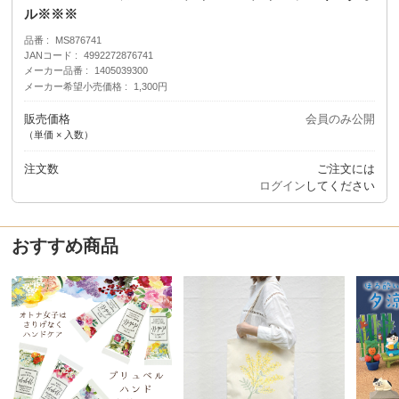
ル※※※
品番
MS876741
JANコード
4992272876741
メーカー品番
1405039300
メーカー希望小売価格
1,300円
販売価格
会員のみ公開
（単価 × 入数）
注文数
ご注文には
ログイン
してください
おすすめ商品