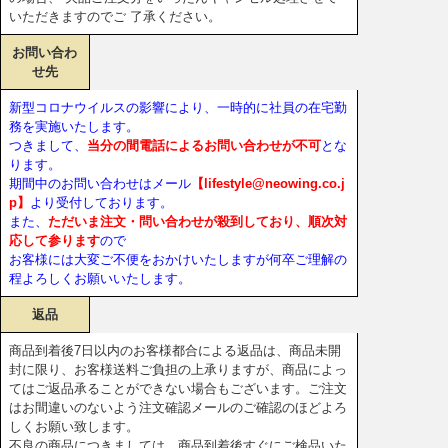
いただきますのでご 了承ください。
お問い合わ
せ先
新型コロナウイルスの影響により、一時的に社員の在宅勤
務を実施いたします。
つきまして、
当分の間電話によるお問い合わせが不可
とな
ります。
期間中のお問い合わせはメール
【lifestyle@neowing.co.j
p】
より受付しております。
また、
ただいま注文・問い合わせが殺到しており、順次対
応して参ります
ので
お客様には大変ご不便をおかけいたしますが何卒ご理解の
程よろしくお願いいたします。
返品
商品到着後7日以内のお客様都合による返品は、商品未開
封に限り、お客様送料ご負担の上承りますが、商品によっ
てはご返品承ることができない場合もございます。ご注文
はお間違いのないよう注文確認メールのご確認のほどよろ
しくお願い致します。
不良の商品につきましては、商品到着後すぐにご検品いた