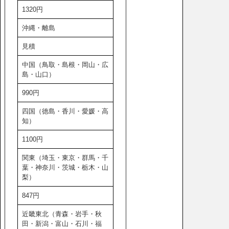
1320円
沖縄・離島
見積
中国（鳥取・島根・岡山・広
島・山口）
990円
四国（徳島・香川・愛媛・高
知）
1100円
関東（埼玉・東京・群馬・千
葉・神奈川・茨城・栃木・山
梨）
847円
近畿東北（青森・岩手・秋
田・新潟・富山・石川・福