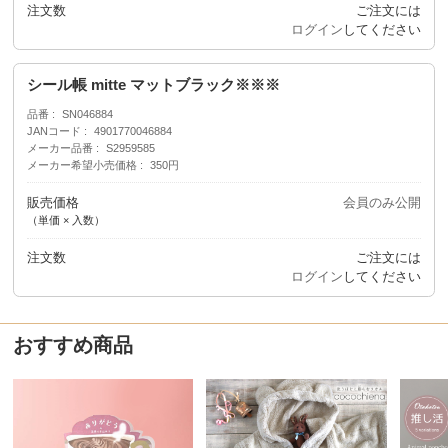
注文数
ご注文には
ログイン
してください
シール帳 mitte マットブラック※※※
品番
SN046884
JANコード
4901770046884
メーカー品番
S2959585
メーカー希望小売価格
350円
販売価格
会員のみ公開
（単価 × 入数）
注文数
ご注文には
ログイン
してください
おすすめ商品