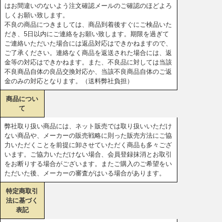
はお間違いのないよう注文確認メールのご確認のほどよろ
しくお願い致します。
不良の商品につきましては、商品到着後すぐにご検品いた
だき、5日以内にご連絡をお願い致します。期限を過ぎて
ご連絡いただいた場合には返品対応はできかねますので、
ご了承ください。連絡なく商品を返送された場合には、返
金等の対応はできかねます。また、不良品に対しては当該
不良商品自体の良品交換対応か、当該不良商品自体のご返
金のみの対応となります。（送料弊社負担）
商品につい
て
弊社取り扱い商品には、ネット販売では取り扱いいただけ
ない商品や、メーカーの販売戦略に則った販売方法にご協
力いただくことを前提に卸させていただく商品も多々ござ
います。ご協力いただけない場合、会員登録抹消とお取引
をお断りする場合がございます。またご購入のご希望をい
ただいた後、メーカーの審査がはいる場合があります。
特定商取引
法に基づく
表記