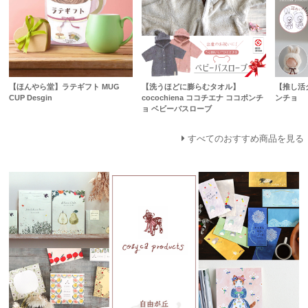
【ほんやら堂】ラテギフト MUG
【洗うほどに膨らむタオル】
【推し活
CUP Desgin
cocochiena ココチエナ ココポンチ
ンチョ
ョ ベビーバスローブ
すべてのおすすめ商品を見る