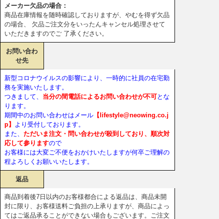
メーカー欠品の場合：
商品在庫情報を随時確認しておりますが、やむを得ず欠品
の場合、 欠品ご注文分をいったんキャンセル処理させて
いただきますのでご 了承ください。
お問い合わ
せ先
新型コロナウイルスの影響により、一時的に社員の在宅勤
務を実施いたします。
つきまして、
当分の間電話によるお問い合わせが不可
とな
ります。
期間中のお問い合わせはメール
【lifestyle@neowing.co.j
p】
より受付しております。
また、
ただいま注文・問い合わせが殺到しており、順次対
応して参ります
ので
お客様には大変ご不便をおかけいたしますが何卒ご理解の
程よろしくお願いいたします。
返品
商品到着後7日以内のお客様都合による返品は、商品未開
封に限り、お客様送料ご負担の上承りますが、商品によっ
てはご返品承ることができない場合もございます。ご注文