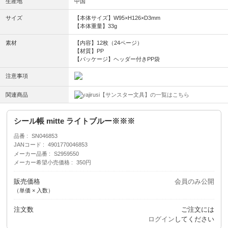
生産地
中国
サイズ
【本体サイズ】W95×H126×D3mm
【本体重量】33g
素材
【内容】12枚（24ページ）
【材質】PP
【パッケージ】ヘッダー付きPP袋
注意事項
関連商品
【サンスター文具】の一覧はこちら
シール帳 mitte ライトブルー※※※
品番
SN046853
JANコード
4901770046853
メーカー品番
S2959550
メーカー希望小売価格
350円
販売価格
会員のみ公開
（単価 × 入数）
注文数
ご注文には
ログイン
してください