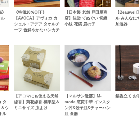
売》
《特価10％OFF》
【日本製 老舗 戸田屋商
【Beauwe
マル
【AVOCA】アヴォカ カ
店】注染 てぬぐい 切継
ル みんなに
シェル・アデア タオルチ
小紋 花縞 鹿の子
加湿器
ーフ 色鮮やかなハンカチ
【アロマにも使える天然
【マルサン近藤】M-
錫香立て お
 タ
線香】菊花線香 標準型＆
mode 窯変中華 インスタ
ス＆ウ
ミニサイズ 虫よけ
ン丼&餃子皿&チャーハン
オル
皿 食器