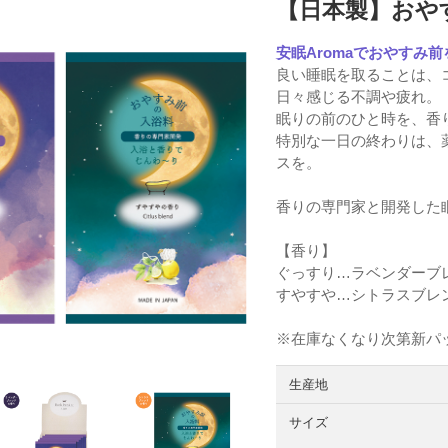
【日本製】おや
安眠Aromaでおやすみ
良い睡眠を取ることは、
日々感じる不調や疲れ。
眠りの前のひと時を、香
特別な一日の終わりは、
スを。
香りの専門家と開発した
【香り】
ぐっすり…ラベンダーブ
すやすや…シトラスブレ
※在庫なくなり次第新パ
生産地
サイズ