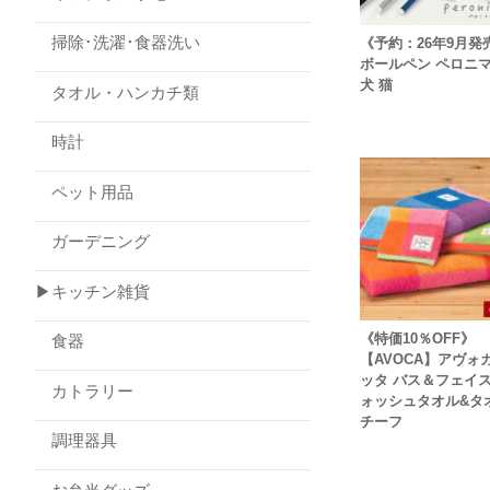
掃除･洗濯･食器洗い
《予約：26年9月発
ボールペン ペロニ
犬 猫
タオル・ハンカチ類
時計
ペット用品
ガーデニング
▶キッチン雑貨
《特価10％OFF》
食器
【AVOCA】アヴォカ
ッタ バス＆フェイ
カトラリー
ォッシュタオル&タ
チーフ
調理器具