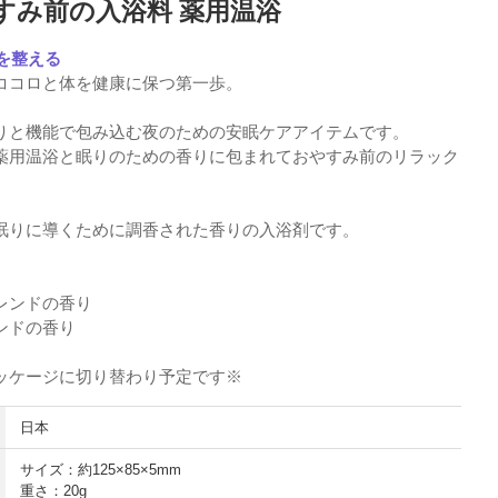
すみ前の入浴料 薬用温浴
前を整える
ココロと体を健康に保つ第一歩。
りと機能で包み込む夜のための安眠ケアアイテムです。
薬用温浴と眠りのための香りに包まれておやすみ前のリラック
眠りに導くために調香された香りの入浴剤です。
レンドの香り
ンドの香り
ッケージに切り替わり予定です※
日本
サイズ：約125×85×5mm
重さ：20g