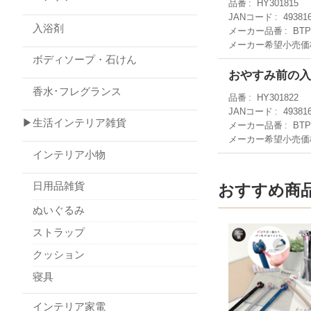
品番
HY301815
JANコード
49381
入浴剤
メーカー品番
BTP
メーカー希望小売価
ボディソープ・石けん
おやすみ前の入
香水･フレグランス
品番
HY301822
JANコード
49381
▶生活インテリア雑貨
メーカー品番
BTP
メーカー希望小売価
インテリア小物
日用品雑貨
おすすめ商
ぬいぐるみ
ストラップ
クッション
寝具
インテリア家電