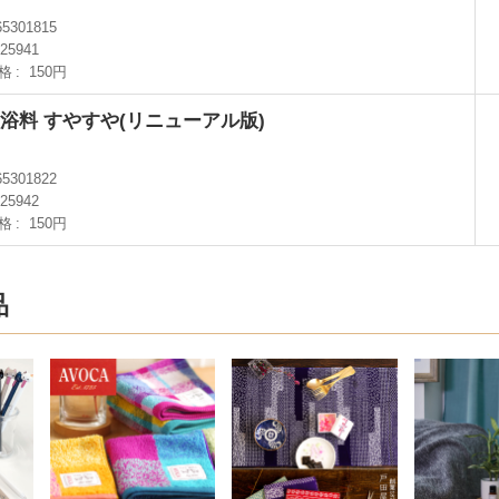
65301815
25941
格
150円
浴料 すやすや(リニューアル版)
65301822
25942
格
150円
品