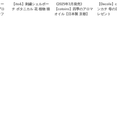
ロー
【ito&】刺繍シェルポー
《2025年3月発売》
【Decole】
 ブロ
チ ボタニカル 花 植物 猫
【cotoiro】四季のアロマ
ンカチ 母の
ーフ
オイル【日本製 京都】
レゼント