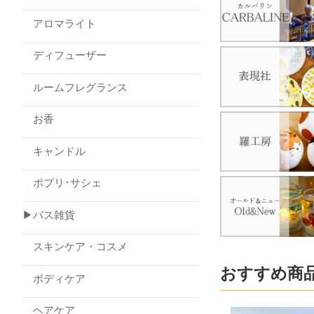
アロマライト
ディフューザー
ルームフレグランス
お香
キャンドル
ポプリ･サシェ
▶バス雑貨
スキンケア・コスメ
おすすめ商
ボディケア
ヘアケア