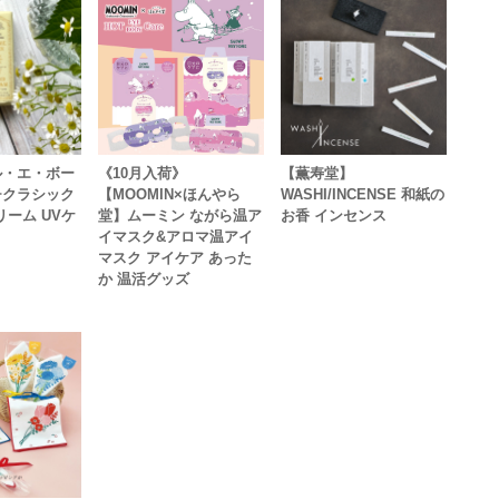
ル・エ・ボー
《10月入荷》
【薫寿堂】
チクラシック
【MOOMIN×ほんやら
WASHI/INCENSE 和紙の
リーム UVケ
堂】ムーミン ながら温ア
お香 インセンス
イマスク&アロマ温アイ
マスク アイケア あった
か 温活グッズ