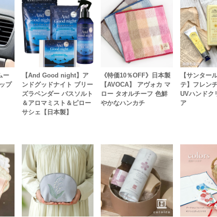
ムー
【And Good night】ア
《特価10％OFF》日本製
【サンター
ップ
ンドグッドナイト ブリー
【AVOCA】 アヴォカ マ
テ】フレン
ズラベンダー バスソルト
ロー タオルチーフ 色鮮
UVハンドク
＆アロマミスト＆ピロー
やかなハンカチ
ア
サシェ【日本製】