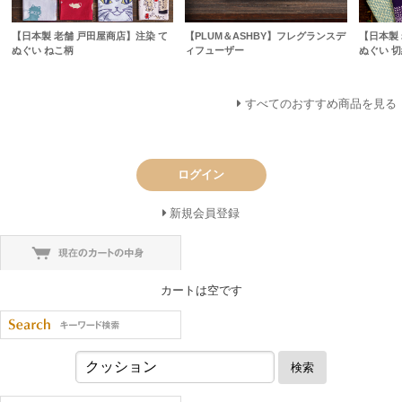
【日本製 老舗 戸田屋商店】注染 て
【PLUM＆ASHBY】フレグランスデ
【日本製 
ぬぐい ねこ柄
ィフューザー
ぬぐい 切
すべてのおすすめ商品を見る
ログイン
新規会員登録
カートは空です
検索