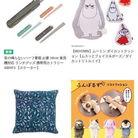
【MOOMIN】ムーミン ダイカットクッシ
ョン【ムスッとフェイス＆ポーズ／ダイ
音の鳴らないハーフ箸箱 お箸 18cm 食洗
カットリトルミイ】
機対応 ランチグッズ 携帯用カトラリー
ABHF3 【スケーター】