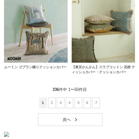
ムーミン ゴブラン織りクッションカバー
【東京かんかん】スラブコットン 花柄 テ
ィッシュカバー・クッションカバー
336
件中 1〜50件目
1
2
3
4
5
6
7