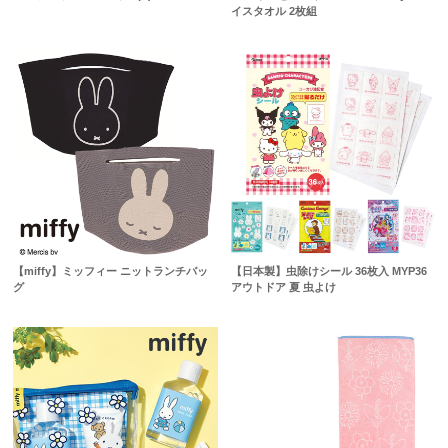
イスタオル 2枚組
【miffy】ミッフィー ニットランチバッ
【日本製】虫除けシール 36枚入 MYP36
グ
アウトドア 夏 虫よけ