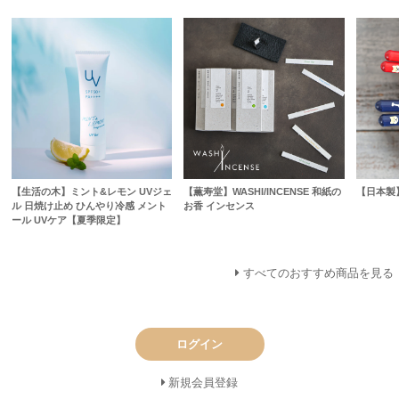
【生活の木】ミント&レモン UVジェ
【薫寿堂】WASHI/INCENSE 和紙の
【日本製
ル 日焼け止め ひんやり冷感 メント
お香 インセンス
ール UVケア【夏季限定】
すべてのおすすめ商品を見る
ログイン
新規会員登録