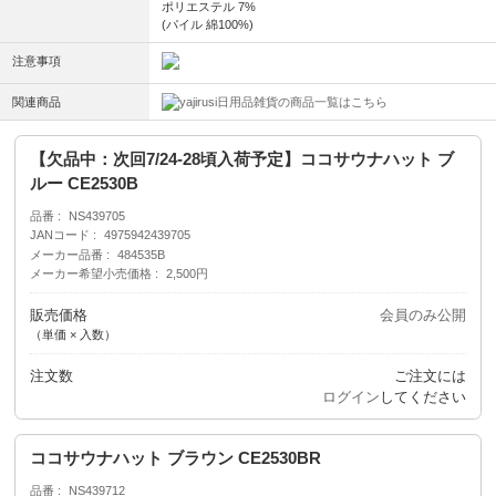
ポリエステル 7%
(パイル 綿100%)
注意事項
関連商品
日用品雑貨の商品一覧はこちら
【欠品中：次回7/24-28頃入荷予定】ココサウナハット ブ
ルー CE2530B
品番
NS439705
JANコード
4975942439705
メーカー品番
484535B
メーカー希望小売価格
2,500円
販売価格
会員のみ公開
（単価 × 入数）
注文数
ご注文には
ログイン
してください
ココサウナハット ブラウン CE2530BR
品番
NS439712