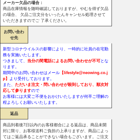
メーカー欠品の場合：
商品在庫情報を随時確認しておりますが、やむを得ず欠品
の場合、 欠品ご注文分をいったんキャンセル処理させて
いただきますのでご 了承ください。
お問い合わ
せ先
新型コロナウイルスの影響により、一時的に社員の在宅勤
務を実施いたします。
つきまして、
当分の間電話によるお問い合わせが不可
とな
ります。
期間中のお問い合わせはメール
【lifestyle@neowing.co.j
p】
より受付しております。
また、
ただいま注文・問い合わせが殺到しており、順次対
応して参ります
ので
お客様には大変ご不便をおかけいたしますが何卒ご理解の
程よろしくお願いいたします。
返品
商品到着後7日以内のお客様都合による返品は、商品未開
封に限り、お客様送料ご負担の上承りますが、商品によっ
てはご返品承ることができない場合もございます。ご注文