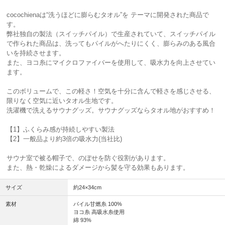
cocochienaは“洗うほどに膨らむタオル”を テーマに開発された商品で
す。
弊社独自の製法（スイッチパイル）で生産されていて、スイッチパイル
で作られた商品は、洗ってもパイルがへたりにくく、膨らみのある風合
いを持続させます。
また、ヨコ糸にマイクロファイバーを使用して、吸水力を向上させてい
ます。
このボリュームで、この軽さ！空気を十分に含んで軽さを感じさせる、
限りなく空気に近いタオル生地です。
洗濯機で洗えるサウナグッズ。サウナグッズならタオル地がおすすめ！
【1】ふくらみ感が持続しやすい製法
【2】一般品より約3倍の吸水力(当社比)
サウナ室で被る帽子で、のぼせを防ぐ役割があります。
また、熱・乾燥によるダメージから髪を守る効果もあります。
サイズ
約24×34cm
素材
パイル甘燃糸 100%
ヨコ糸 高吸水糸使用
綿 93%