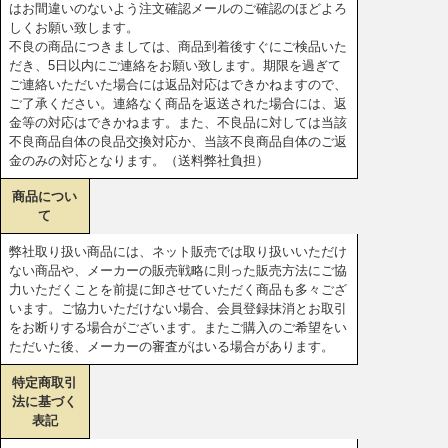
はお間違いのないよう注文確認メールのご確認のほどよろ
しくお願い致します。
不良の商品につきましては、商品到着後すぐにご検品いた
だき、5日以内にご連絡をお願い致します。期限を過ぎて
ご連絡いただいた場合には返品対応はできかねますので、
ご了承ください。連絡なく商品を返送された場合には、返
金等の対応はできかねます。また、不良品に対しては当該
不良商品自体の良品交換対応か、当該不良商品自体のご返
金のみの対応となります。（送料弊社負担）
商品につい
て
弊社取り扱い商品には、ネット販売では取り扱いいただけ
ない商品や、メーカーの販売戦略に則った販売方法にご協
力いただくことを前提に卸させていただく商品も多々ござ
います。ご協力いただけない場合、会員登録抹消とお取引
をお断りする場合がございます。またご購入のご希望をい
ただいた後、メーカーの審査がはいる場合があります。
特定商取引
法に基づく
表記