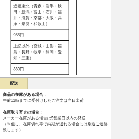
近畿東北（青森・岩手・秋
田・新潟・富山・石川・福
井・滋賀・京都・大阪・兵
庫・奈良・和歌山）
935円
上記以外（宮城・山形・福
島・長野・岐阜・静岡・愛
知・三重）
880円
配送
商品の在庫がある場合
：
午前11時までに受付けしたご注文は当日出荷
在庫取り寄せの場合
：
メーカー在庫がある場合は5営業日以内の発送
（※但し、在庫切れ等で納期が遅れる場合には別途ご連絡
致します）