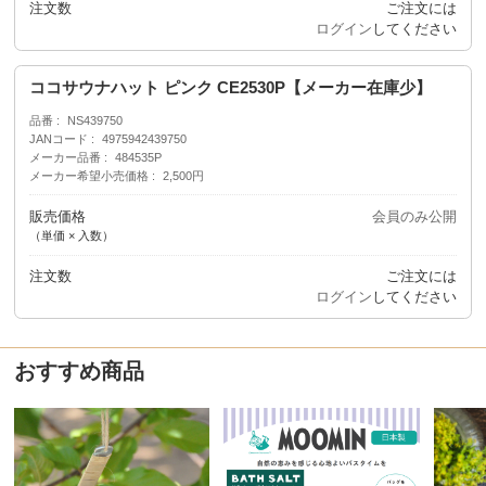
注文数
ご注文には
ログイン
してください
ココサウナハット ピンク CE2530P【メーカー在庫少】
品番
NS439750
JANコード
4975942439750
メーカー品番
484535P
メーカー希望小売価格
2,500円
販売価格
会員のみ公開
（単価 × 入数）
注文数
ご注文には
ログイン
してください
おすすめ商品