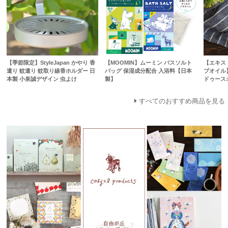
【季節限定】StyleJapan かやり 香
【MOOMIN】ムーミン バスソルト
【エキス
遣り 蚊遣り 蚊取り線香ホルダー 日
バッグ 保湿成分配合 入浴料【日本
ブオイル
本製 小泉誠デザイン 虫よけ
製】
ドゥースオ
すべてのおすすめ商品を見る